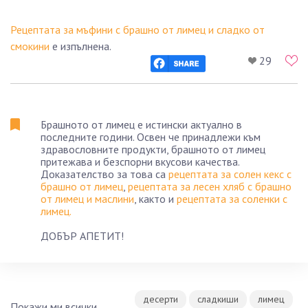
Рецептата за мъфини с брашно от лимец и сладко от
смокини
е изпълнена.
29
Брашното от лимец е истински актуално в
последните години. Освен че принадлежи към
здравословните продукти, брашното от лимец
притежава и безспорни вкусови качества.
Доказателство за това са
рецептата за солен кекс с
брашно от лимец
,
рецептата за лесен хляб с брашно
от лимец и маслини
, както и
рецептата за соленки с
лимец.
ДОБЪР АПЕТИТ!
десерти
сладкиши
лимец
Покажи ми всички