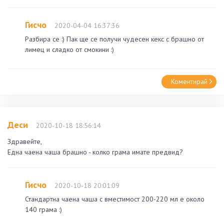
Гисчо
2020-04-04 16:37:36
Разбира се :) Пак ще се получи чудесен кекс с брашно от
лимец и сладко от смокини :)
Коментирай
Деси
2020-10-18 18:56:14
Здравейте,
Една чаена чаша брашно - колко грама имате предвид?
Гисчо
2020-10-18 20:01:09
Стандартна чаена чаша с вместимост 200-220 мл е около
140 грама :)