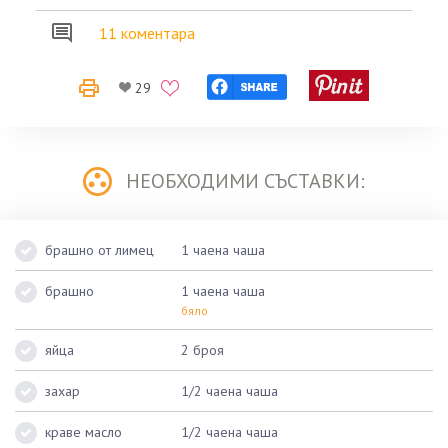
11 коментара
29
НЕОБХОДИМИ СЪСТАВКИ:
брашно от лимец
1 чаена чаша
брашно
1 чаена чаша
бяло
яйца
2 броя
захар
1/2 чаена чаша
краве масло
1/2 чаена чаша