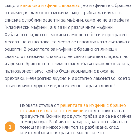
също и
ванилови мъфини с шоколад
, но мъфините с брашно
от лимец и сладко от смокини също трябва да влязат в
списъка с любими рецепти за мъфини, само че не в графата
“класически мъфини”, а в тази с различните мъфини.
Хубавото сладко от смокини само по себе си е прекрасен
десерт, но също така, то често се използва като съставка с
рецепти. В рецептата за мъфини с брашно от лимец и
сладко от смокини, сладкото не само придава сладост, но
и аромат. Брашното от лимец пък добавя някак леко ядков,
пълнозърнест вкус, който буди асоциации с вкуса на
ореховки. Невероятно вкусно и достъпно лакомство, което
освен всичко друго е и една идея по-здравословно!
Първата стъпка от
рецептата за мъфини с брашно
от лимец и сладко от смокини
е подготовката на
продуктите. Всички продукти трябва да са на стайна
температура. Разбивате захарта, заедно с яйцата с
помощта на миксер или тел за разбиване, след
което добавяте и кравето масло, което