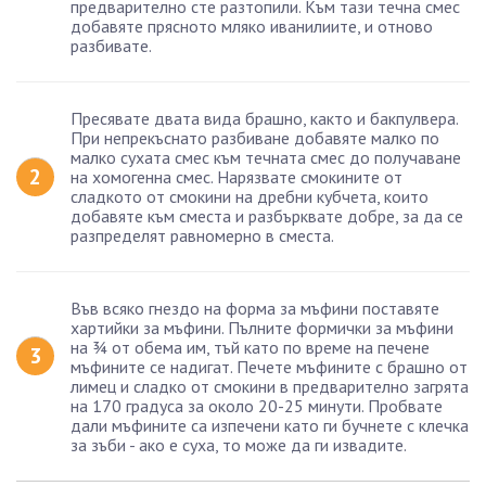
предварително сте разтопили. Към тази течна смес
добавяте прясното мляко иванилиите, и отново
разбивате.
Пресявате двата вида брашно, както и бакпулвера.
При непрекъснато разбиване добавяте малко по
малко сухата смес към течната смес до получаване
на хомогенна смес. Нарязвате смокините от
сладкото от смокини на дребни кубчета, които
добавяте към сместа и разбърквате добре, за да се
разпределят равномерно в сместа.
Във всяко гнездо на форма за мъфини поставяте
хартийки за мъфини. Пълните формички за мъфини
на ¾ от обема им, тъй като по време на печене
мъфините се надигат. Печете мъфините с брашно от
лимец и сладко от смокини в предварително загрята
на 170 градуса за около 20-25 минути. Пробвате
дали мъфините са изпечени като ги бучнете с клечка
за зъби - ако е суха, то може да ги извадите.