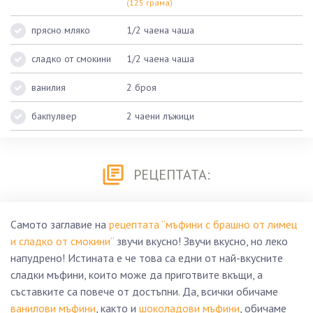
(125 грама)
прясно мляко
1/2 чаена чаша
сладко от смокини
1/2 чаена чаша
ванилия
2 броя
бакпулвер
2 чаени лъжици
РЕЦЕПТАТА:
Самото заглавие на
рецептата “мъфини с брашно от лимец
и сладко от смокини”
звучи вкусно! Звучи вкусно, но леко
напудрено! Истината е че това са едни от най-вкусните
сладки мъфини, които може да приготвите вкъщи, а
съставките са повече от достъпни. Да, всички обичаме
ванилови мъфини
, както и
шоколадови мъфини
, обичаме