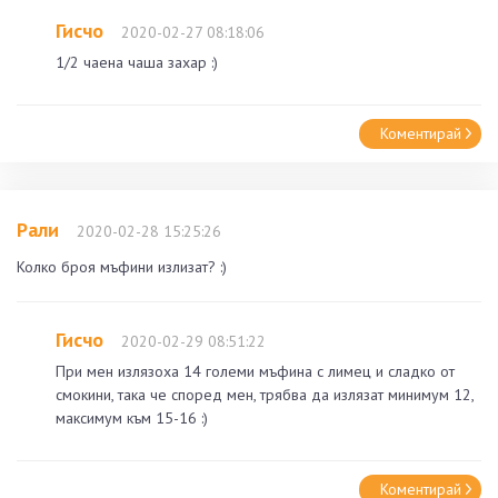
Гисчо
2020-02-27 08:18:06
1/2 чаена чаша захар :)
Коментирай
Рали
2020-02-28 15:25:26
Колко броя мъфини излизат? :)
Гисчо
2020-02-29 08:51:22
При мен излязоха 14 големи мъфина с лимец и сладко от
смокини, така че според мен, трябва да излязат минимум 12,
максимум към 15-16 :)
Коментирай