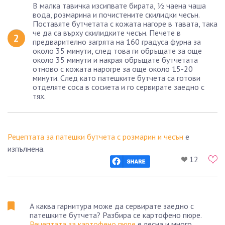
В малка тавичка изсипвате бирата, ½ чаена чаша
вода, розмарина и почистените скилидки чесън.
Поставяте бутчетата с кожата нагоре в тавата, така
че да са върху скилидките чесън. Печете в
предварително загрята на 160 градуса фурна за
около 35 минути, след това ги обръщате за още
около 35 минути и накрая обръщате бутчетата
отново с кожата нарогре за още около 15-20
минути. След като патешките бутчета са готови
отделяте соса в сосиета и го сервирате заедно с
тях.
Рецептата за патешки бутчета с розмарин и чесън
е
изпълнена.
12
А каква гарнитура може да сервирате заедно с
патешките бутчета? Разбира се картофено пюре.
Рецептата за картофено пюре
е лесна и много