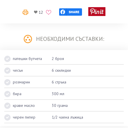
12
НЕОБХОДИМИ СЪСТАВКИ:
патешки бутчета
2 броя
чесън
6 скилидки
розмарин
6 стръка
бира
300 мл
краве масло
30 грама
черен пипер
1/2 чаена лъжица