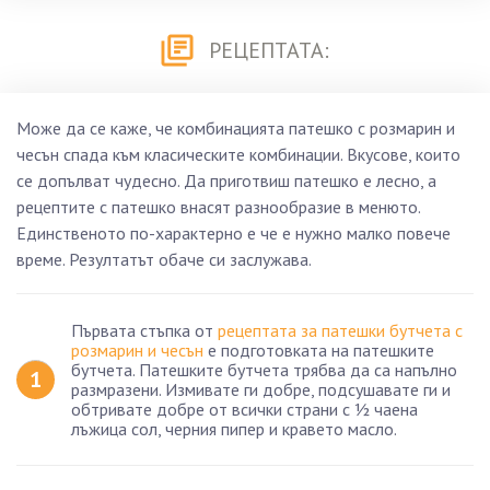
РЕЦЕПТАТА:
Може да се каже, че комбинацията патешко с розмарин и
чесън спада към класическите комбинации. Вкусове, които
се допълват чудесно. Да приготвиш патешко е лесно, а
рецептите с патешко внасят разнообразие в менюто.
Единственото по-характерно е че е нужно малко повече
време. Резултатът обаче си заслужава.
Първата стъпка от
рецептата за патешки бутчета с
розмарин и чесън
е подготовката на патешките
бутчета. Патешките бутчета трябва да са напълно
размразени. Измивате ги добре, подсушавате ги и
обтривате добре от всички страни с ½ чаена
лъжица сол, черния пипер и кравето масло.