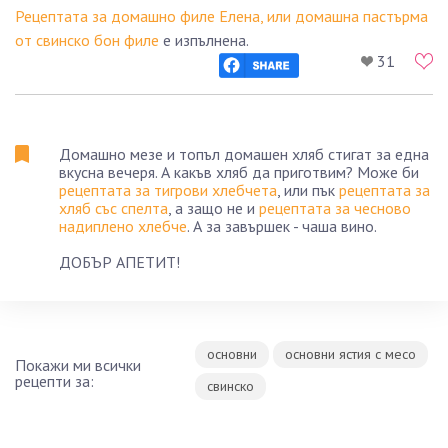
Рецептата за домашно филе Елена, или домашна пастърма
от свинско бон филе
е изпълнена.
31
Домашно мезе и топъл домашен хляб стигат за една
вкусна вечеря. А какъв хляб да приготвим? Може би
рецептата за тигрови хлебчета
, или пък
рецептата за
хляб със спелта
, а защо не и
рецептата за чесново
надиплено хлебче
. А за завършек - чаша вино.
ДОБЪР АПЕТИТ!
основни
основни ястия с месо
Покажи ми всички
рецепти за:
свинско