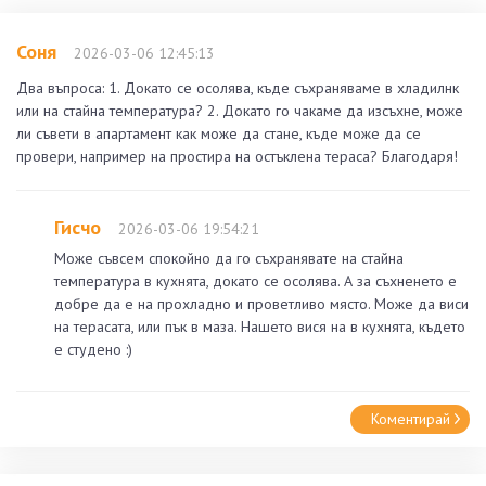
Соня
2026-03-06 12:45:13
Два въпроса: 1. Докато се осолява, къде съхраняваме в хладилнк
или на стайна температура? 2. Докато го чакаме да изсъхне, може
ли съвети в апартамент как може да стане, къде може да се
провери, например на простира на остъклена тераса? Благодаря!
Гисчо
2026-03-06 19:54:21
Може съвсем спокойно да го съхранявате на стайна
температура в кухнята, докато се осолява. А за съхненето е
добре да е на прохладно и проветливо място. Може да виси
на терасата, или пък в маза. Нашето вися на в кухнята, където
е студено :)
Коментирай