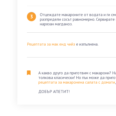
Отцеждате макароните от водата и ги смес
разпредели сосът равномерно. Сервирате 
нарязан магданоз.
Рецептата за мак енд чийз
е изпълнена.
А какво друго да приготвим с макарони? Н
толкова класически! Но пък може да приго
рецептата за макаронена салата с домати
ДОБЪР АПЕТИТ!