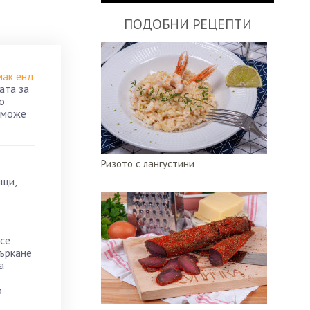
ПОДОБНИ РЕЦЕПТИ
мак енд
ата за
о
, може
Ризото с лангустини
ящи,
 се
бъркане
а
о