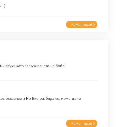
 :)
Коментирай
ми звучи като запържването на боба.
ос Бешамел :) Но Вие разбира се, може да го
Коментирай