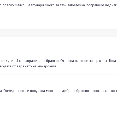
то прясно мляко! Благодаря много за тази забележка, поправяме веднага!
о глутен И са направени от брашно. Отдавна нищо не запържвам. Това 
 водата от варенето на макароните.
са. Определено се получава много по-добре с брашно, напомня малко с