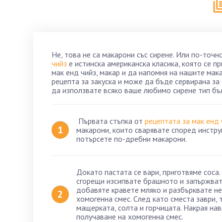
Не, това не са макарони със сирене. Или по-точн
чийз
е истинска американска класика, която се пр
мак енд чийз, макар и да напомня на нашите мак
рецепта за закуска и може да бъде сервирана за
да използвате всяко ваше любимо сирене тип бъ
Първата стъпка от
рецептата за мак енд 
макарони, които сварявате според инстру
потърсете по-дребни макарони.
Докато пастата се вари, приготвяме соса.
сгорещи изсипвате брашното и запържвате
добавяте кравете мляко и разбърквате неп
хомогенна смес. След като сместа заври, т
мащерката, солта и горчицата. Накрая на
получаване на хомогенна смес.