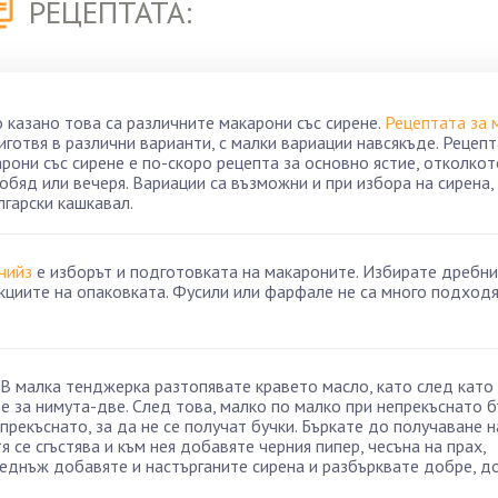
РЕЦЕПТАТА:
о казано това са различните макарони със сирене.
Рецептата за 
иготвя в различни варианти, с малки вариации навсякъде. Рецепт
арони със сирене е по-скоро рецепта за основно ястие, отколкот
 обяд или вечеря. Вариации са възможни и при избора на сирена
лгарски кашкавал.
чийз
е изборът и подготовката на макароните. Избирате дребни
кциите на опаковката. Фусили или фарфале не са много подход
 В малка тенджерка разтопявате кравето масло, като след като
 за нимута-две. След това, малко по малко при непрекъснато 
рекъснато, за да не се получат бучки. Бъркате до получаване н
я се сгъстява и към нея добавяте черния пипер, чесъна на прах,
веднъж добавяте и настърганите сирена и разбърквате добре, д