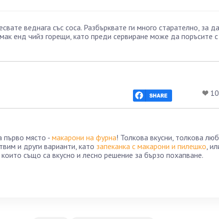
вате веднага със соса. Разбърквате ги много старателно, за да
мак енд чийз горещи, като преди сервиране може да поръсите с
10
а първо място -
макарони на фурна
! Толкова вкусни, толкова лю
твим и други варианти, като
запеканка с макарони и пилешко
, ил
, които също са вкусно и лесно решение за бързо похапване.