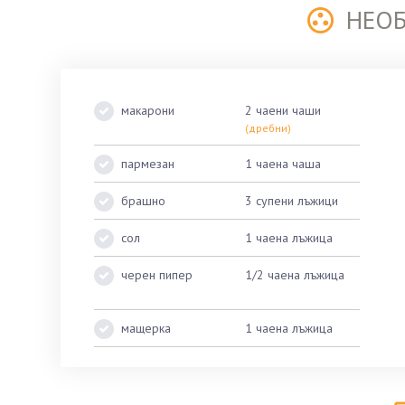
НЕО
макарони
2 чаени чаши
(дребни)
пармезан
1 чаена чаша
брашно
3 супени лъжици
сол
1 чаена лъжица
черен пипер
1/2 чаена лъжица
мащерка
1 чаена лъжица