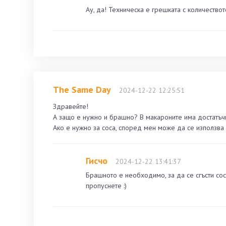
Ау, да! Техническа е грешката с количество
The Same Day
2024-12-22 12:25:51
Здравейте!
А защо е нужно и брашно? В макароните има достатъчн
Ако е нужно за соса, според мен може да се използва
Гисчо
2024-12-22 13:41:37
Брашното е необходимо, за да се сгъсти со
пропуснете :)