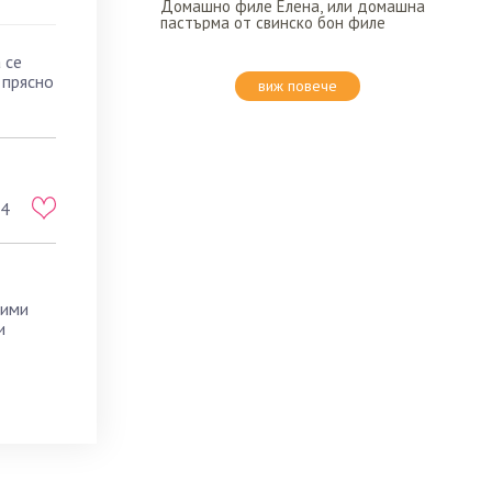
Домашно филе Елена, или домашна
пастърма от свинско бон филе
 се
 прясно
виж повече
4
бими
и