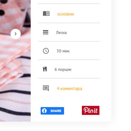
основни
Лесна
30
мин.
6 порции
4 коментара