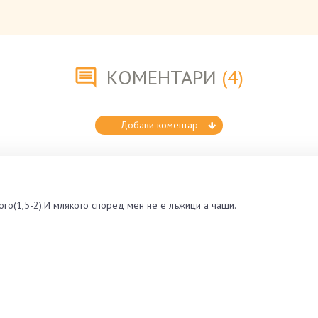
КОМЕНТАРИ
(4)
Добави коментар
го(1,5-2).И млякото според мен не е лъжици а чаши.