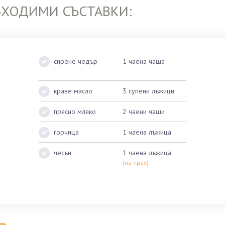
БХОДИМИ СЪСТАВКИ:
сирене чедър
1 чаена чаша
краве масло
3 супени лъжици
прясно мляко
2 чаени чаши
горчица
1 чаена лъжица
чесън
1 чаена лъжица
(на прах)