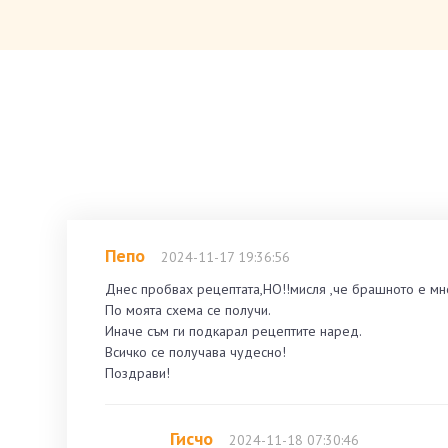
Пепо
2024-11-17 19:36:56
Днес пробвах рецептата,НО!!мисля ,че брашното е мно
По моята схема се получи.
Иначе съм ги подкарал рецептите наред.
Всичко се получава чудесно!
Поздрави!
Гисчо
2024-11-18 07:30:46