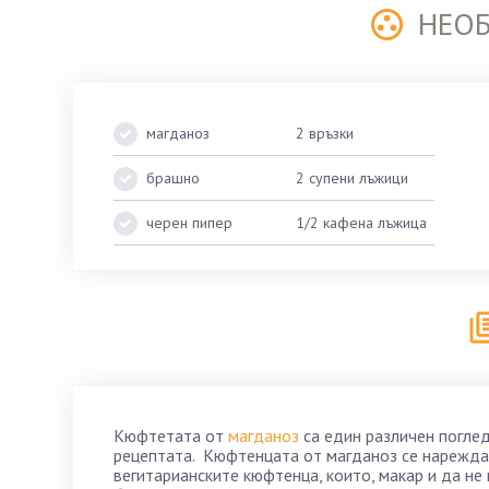
НЕО
магданоз
2 връзки
брашно
2 супени лъжици
черен пипер
1/2 кафена лъжица
Кюфтетата от
магданоз
са един различен поглед
рецептата. Кюфтенцата от магданоз се нарежд
вегитарианските кюфтенца, които, макар и да не