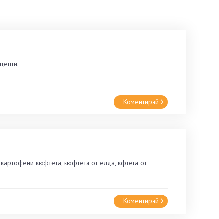
цепти.
Коментирай
картофени кюфтета, кюфтета от елда, кфтета от
Коментирай