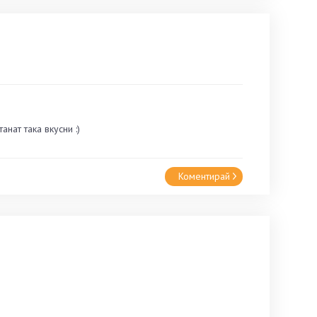
нат така вкусни :)
Коментирай