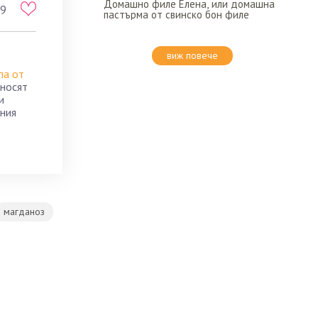
Домашно филе Елена, или домашна
9
пастърма от свинско бон филе
виж повече
па от
 носят
и
рния
магданоз