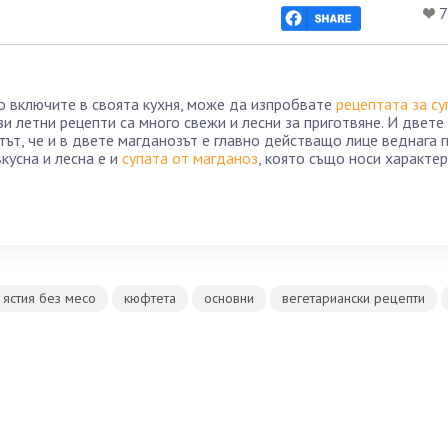
7
го включите в своята кухня, може да изпробвате
рецептата за су
ези летни рецепти са много свежи и лесни за приготвяне. И двете
тът, че и в двете магданозът е главно действащо лице веднага г
кусна и лесна е и
супата от магданоз
, която също носи характе
 ястия без месо
кюфтета
основни
вегетариански рецепти