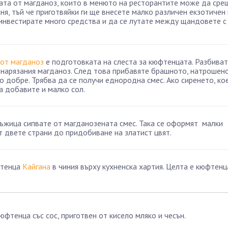
ата от магданоз, които в менюто на ресторантите може да сре
ня, тъй че приготвяйки ги ще внесете малко различен екзотичен
инвестирате много средства и да се лутате между щандовете с
 от магданоз
е подготовката на слеста за кюфтенцата. Разбива
о нарязания магданоз. След това прибавяте брашното, натрошен
о добре. Трябва да се получи еднородна смес. Ако сиренето, ко
а добавите и малко сол.
лъжица сипвате от магданозената смес. Така се оформят малки
 двете страни до придобиване на златист цвят.
фтенца
Кайгана
в чиния върху кухненска хартия. Целта е кюфтенц
тенца със сос, приготвен от кисело мляко и чесън.