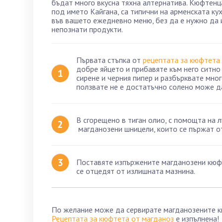
бъдат много вкусна тяхна алтернатива. Кюфтенц
под името Кайгана, са типични на арменската кух
във вашето ежедневно меню, без да е нужно да 
непознати продукти.
Първата стъпка от
рецептата за кюфтета
добре яйцето и прибавяте към него ситн
сирене и черния пипер и разбърквате мног
ползвате не е достатъчно солено може д
В сгорещено в тиган олио, с помощта на 
магданозени шницели, които се пържат от
Поставяте изпържените магданозени кю
се отцедят от излишната мазнина.
По желание може да сервирате магданозените кюф
Рецептата за кюфтета от магданоз
е изпълнена!