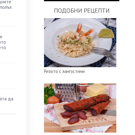
щнете
 полъх
ПОДОБНИ РЕЦЕПТИ
те
ото
ето
Ризото с лангустини
ата да