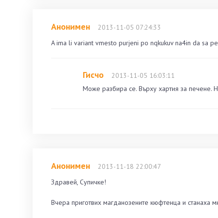
Анонимен
2013-11-05 07:24:33
A ima li variant vmesto purjeni po nqkukuv na4in da sa p
Гисчо
2013-11-05 16:03:11
Може разбира се. Върху хартия за печене. Но
Анонимен
2013-11-18 22:00:47
Здравей, Супичке!
Вчера приготвих магданозените кюфтенца и станаха мно