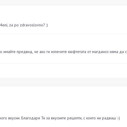
e4eni, za po zdravoslovno? :)
 имайте предвид, че ако ги изпечете кюфтетата от магданоз няма да ста
го вкусни. Благодаря Ти за вкусните рецепти, с които ни радваш :-)