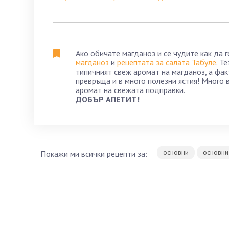
Ако обичате магданоз и се чудите как да 
магданоз
и
рецептата за салата Табуле
. Т
типичният свеж аромат на магданоз, а фак
превръща и в много полезни ястия! Много в
аромат на свежата подправки.
ДОБЪР АПЕТИТ!
основни
основни
Покажи ми всички рецепти за: