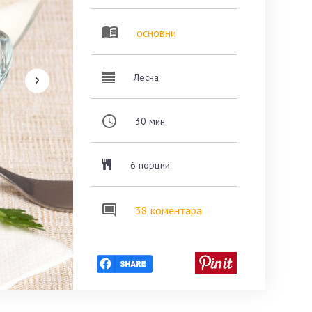
основни
Лесна
30
мин.
6 порции
38 коментара