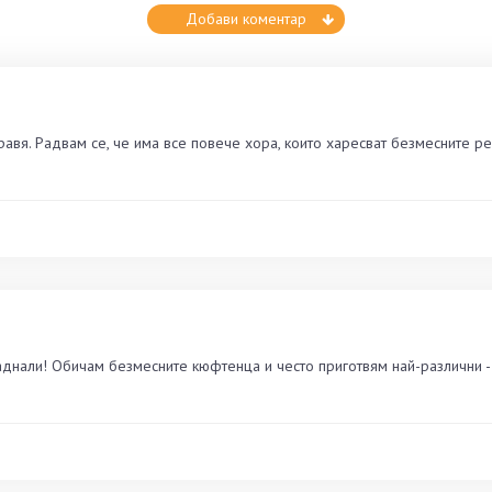
Добави коментар
авя. Радвам се, че има все повече хора, които харесват безмесните ре
днали! Обичам безмесните кюфтенца и често приготвям най-различни - 