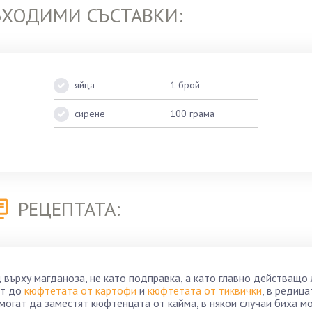
БХОДИМИ СЪСТАВКИ:
яйца
1 брой
сирене
100 грама
РЕЦЕПТАТА:
 върху магданоза, не като подправка, а като главно действащо 
ат до
кюфтетата от картофи
и
кюфтетата от тиквички
, в редица
 могат да заместят кюфтенцата от кайма, в някои случаи биха м