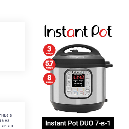
лице в
та на
огли да