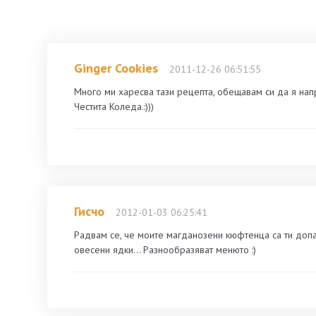
Ginger Cookies
2011-12-26 06:51:55
Много ми харесва тази рецепта, обещавам си да я напр
Честита Коледа.:)))
Гисчо
2012-01-03 06:25:41
Радвам се, че моите магданозени кюфтенца са ти допа
овесени ядки... Разнообразяват менюто :)