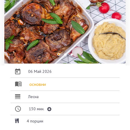
06 Май 2026
основни
Лесна
130
мин.
4 порции