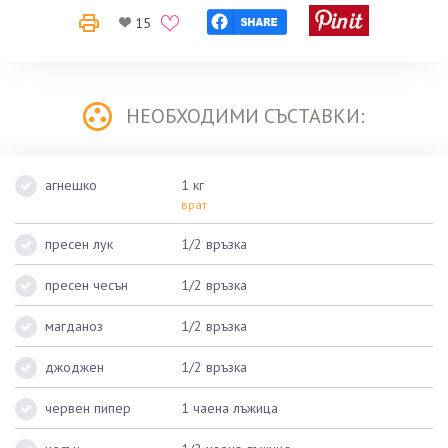
15
НЕОБХОДИМИ СЪСТАВКИ:
агнешко
1 кг
врат
пресен лук
1/2 връзка
пресен чесън
1/2 връзка
магданоз
1/2 връзка
джоджен
1/2 връзка
червен пипер
1 чаена лъжица