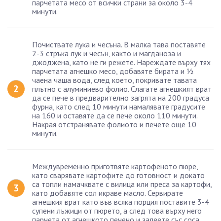
парчетата месо от всички страни за около 3-4
минути.
Почиствате лука и чесъна. В малка тава поставяте
2-3 стръка лук и чесън, както и магданоза и
джоджена, като не ги режете. Нареждате върху тях
парчетата агнешко месо, добавяте бирата и ½
чаена чаша вода, след което, покривате тавата
плътно с алуминиево фолио. Слагате агнешкият врат
да се пече в предварително загрята на 200 градуса
фурна, като след 10 минути намалявате градусите
на 160 и оставяте да се пече около 110 минути.
Накрая отстранявате фолиото и печете още 10
минути.
Междувременно приготвяте картофеното пюре,
като сварявате картофите до готовност и докато
са топли намачквате с вилица или преса за картофи,
като добавяте сол икраве масло. Сервирате
агнешкия врат като във всяка порция поставите 3-4
супени лъжици от пюрето, а след това върху него
парчета от агнешкото печено и залеете със соса,