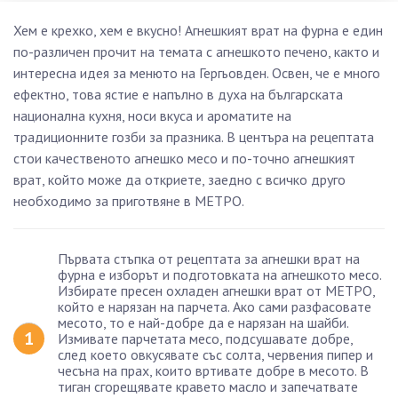
Хем е крехко, хем е вкусно! Агнешкият врат на фурна е един
по-различен прочит на темата с агнешкото печено, както и
интересна идея за менюто на Гергьовден. Освен, че е много
ефектно, това ястие е напълно в духа на българската
национална кухня, носи вкуса и ароматите на
традиционните гозби за празника. В центъра на рецептата
стои качественото агнешко месо и по-точно агнешкият
врат, който може да откриете, заедно с всичко друго
необходимо за приготвяне в МЕТРО.
Първата стъпка от рецептата за агнешки врат на
фурна е изборът и подготовката на агнешкото месо.
Избирате пресен охладен агнешки врат от МЕТРО,
който е нарязан на парчета. Ако сами разфасовате
месото, то е най-добре да е нарязан на шайби.
Измивате парчетата месо, подсушавате добре,
след което овкусявате със солта, червения пипер и
чесъна на прах, които вртивате добре в месото. В
тиган сгорещявате кравето масло и запечатвате