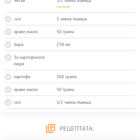
чесън
1/2 чаена лъжица
на прах
сол
1 чаена лъжица
краве масло
50 грама
бира
250 мл
За картофеното
пюре
картофи
500 грама
краве масло
50 грама
сол
1/2 чаена лъжица
РЕЦЕПТАТА: