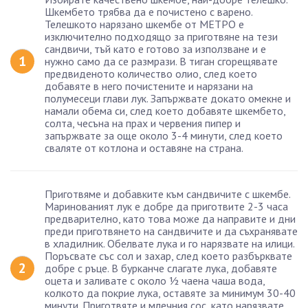
Шкембето трябва да е почистено с варено.
Телешкото нарязано шкембе от МЕТРО е
изключително подходящо за приготвяне на тези
сандвичи, тъй като е готово за използване и е
нужно само да се размрази. В тиган сгорещявате
предвиденото количество олио, след което
добавяте в него почистените и нарязани на
полумесеци глави лук. Запържвате докато омекне и
намали обема си, след което добавяте шкембето,
солта, чесъна на прах и червения пипер и
запържвате за още около 3-4 минути, след което
сваляте от котлона и оставяне на страна.
Приготвяме и добавките към сандвичите с шкембе.
Маринованият лук е добре да приготвите 2-3 часа
предварително, като това може да направите и дни
преди приготвянето на сандвичите и да съхранявате
в хладилник. Обелвате лука и го нарязвате на илици.
Поръсвате със сол и захар, след което разбърквате
добре с ръце. В бурканче слагате лука, добавяте
оцета и заливате с около ½ чаена чаша вода,
колкото да покрие лука, оставяте за минимум 30-40
минути. Приготвяте и млечния сос, като нарязвате