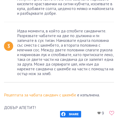
киселите краставички на ситни кубчета, изсипвате в
купа, добавяте солта, цеденото мляко и майонезата
и разбърквате добре.
Идва момента, в който да сглобите сандвичите.
Разрязвате чабатите на две по дължина и ги
запичате в сух тиган. Намазвате едната половина
със сместа с шкембето, а втората половина с
млечния сос. Между двете половини слагате рукола
и маринован лук и сглобявате, като притискате леко,
така се двете части на сандвича да се залепят една
за друга. Може да сервирате цял, или към да
нарежете сандвича с шкембе на части с помощта на
остър нож за хляб.
Рецептата за чабата сандвич с шкембе
е изпълнена.
ДОБЪР АПЕТИТ!
9