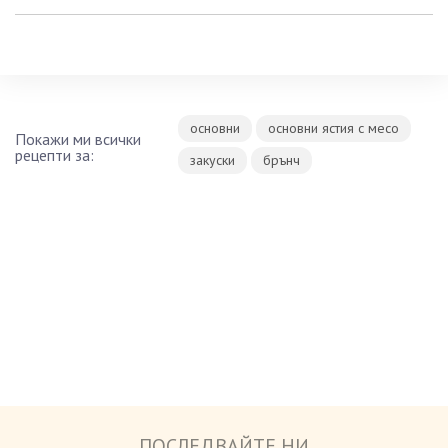
основни
основни ястия с месо
Покажи ми всички
рецепти за:
закуски
брънч
ПОСЛЕДВАЙТЕ НИ