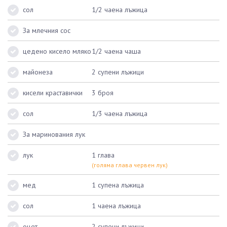
сол
1/2 чаена лъжица
За млечния сос
цедено кисело мляко
1/2 чаена чаша
майонеза
2 супени лъжици
кисели краставички
3 броя
сол
1/3 чаена лъжица
За маринования лук
лук
1 глава
(голяма глава червен лук)
мед
1 супена лъжица
сол
1 чаена лъжица
оцет
2 супени лъжици