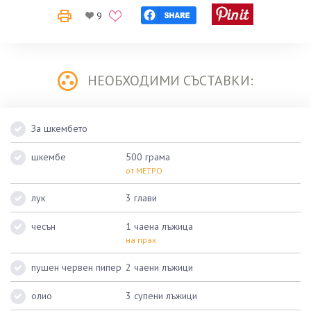
9
НЕОБХОДИМИ СЪСТАВКИ:
За шкембето
шкембе
500 грама
от МЕТРО
лук
3 глави
чесън
1 чаена лъжица
на прах
пушен червен пипер
2 чаени лъжици
олио
3 супени лъжици