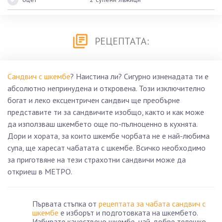
РЕЦЕПТАТА:
Сандвич с шкембе
? Наистина ли? Сигурно изненадата ти е
абсолютно непринудена и откровена. Този изключително
богат и леко ексцентричен сандвич ще преобърне
представите ти за сандвичите изобщо, както и как може
да използваш шкембето още по-пълноценно в кухнята.
Дори и хората, за които шкембе чорбата не е най-любима
супа, ще харесат чабатата с шкембе. Всичко необходимо
за приготвяне на тези страхотни сандвичи може да
откриеш в МЕТРО.
Първата стъпка от
рецептата за чабата сандвич с
шкембе
е изборът и подготовката на шкембето.
Избирате качествено шкембе, най-добре телешко.