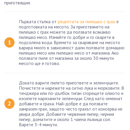
приготвящия.
Първата стъпка от
рецептата за пилешко с грах
е
подготовката на месото. За приготвянето на
пилешко с грах можете да ползвате всякакво
пилешко месо. Измийте го добре и го сварете в
подсолена вода. Времето за сваряване на месото
варира много в зависимост дали ползвате домашно
пилешко месо или пилешко месо от магазина. Ако
ползвате пиле от магазина за около 30 минути
месото ще е готово.
Докато варите пилето пригответе и зеленчуците.
Почистете и нарежете на ситно лука и морковите. В
тенджера или по-дълбок тиган сгорещете олиото и
изсипете нарязаните зеленчуци. След като омекнат
добавете и граха. Най-добре е да ползвате
замразен грах, защото често грахът от консерва не
увира добре. Добавете червения пипер, черния
пипер, доматите и около 1 чаена лъжица сол.
Варете 3-4 минути.