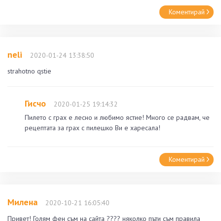
Коментирай
neli
2020-01-24 13:38:50
strahotno qstie
Гисчо
2020-01-25 19:14:32
Пилето с грах е лесно и любимо ястие! Много се радвам, че
рецептата за грах с пилешко Ви е харесала!
Коментирай
Милена
2020-10-21 16:05:40
Привет! Голям фен съм на сайта ???? няколко пъти съм правила