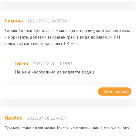
Симона
2021-07-16 14:03:24
Здравейте във 2ра точка, не ми стана ясно след като запържа лука
и морковите, добавям замразен грах, а вода добавям ли ? И
колко, тъй като пише да варим 3-4 мин
Гисчо
2022-02-20 11:25:53
Не, не е необходимо да водавяте вода :)
Коментирай
Ивайло
2021-07-28 12:47:37
При мен стана адски мазна. Мисля, че половин чаша олио е много