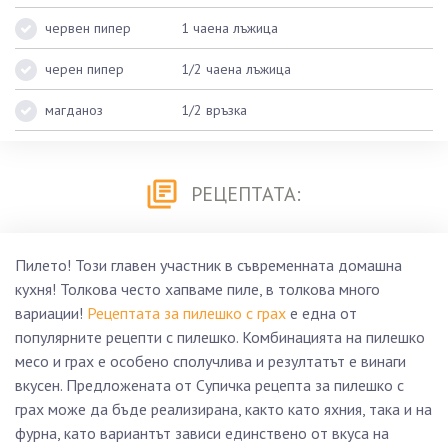
червен пипер
1 чаена лъжица
черен пипер
1/2 чаена лъжица
магданоз
1/2 връзка
РЕЦЕПТАТА:
Пилето! Този главен участник в съвременната домашна
кухня! Толкова често хапваме пиле, в толкова много
вариации!
Рецептата за пилешко с грах
е една от
популярните рецепти с пилешко. Комбинацията на пилешко
месо и грах е особено сполучлива и резултатът е винаги
вкусен. Предложената от Супичка рецепта за пилешко с
грах може да бъде реализирана, както като яхния, така и на
фурна, като вариантът зависи единствено от вкуса на