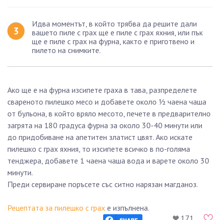
Идва моментът, в който трябва да решите дали
вашето пиле с грах ще е пиле с грах яхния, или пък
ще е пиле с грах на фурна, както е приготвено и
пилето на снимките.
Ако ще е на фурна изсипете граха в тава, разпределете
свареното пилешко месо и добавете около ½ чаена чаша
от бульона, в който вряло месото, печете в предварително
загрята на 180 градуса фурна за около 30-40 минути или
до придобиване на апетитен златист цвят. Ако искате
пилешко с грах яхния, то изсипете всичко в по-голяма
тенджера, добавете 1 чаена чаша вода и варете около 30
минути.
Преди сервиране поръсете със ситно нарязан магданоз.
Рецептата за пилешко с грах
е изпълнена.
171