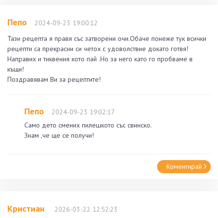
Пепо
2024-09-23 19:00:12
Тази рецепта я правя със затворени очи.Обаче понеже тук всички
рецепти са прекрасни си четох с удоволствие докато готвя!
Направих и тиквения кото пай .Но за него като го пробваме в
къщи!
Поздравявам Ви за рецептите!
Пепо
2024-09-23 19:02:17
Само дето смених пилешкото със свинско.
Знам ,че ще се получи!
Коментирай
Кристиан
2026-03-22 12:52:23