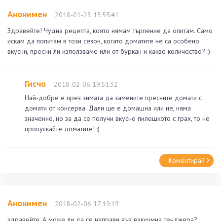
Анонимен
2018-01-23 13:55:41
Здравейте! Чудна рецепта, която нямам търпение да опитам. Само
искам да попитам в този сезон, когато доматите не са особено
вкусни, пресни ли използваме или от буркан и какво количество? :)
Гисчо
2018-02-06 19:51:32
Най-добре е през зимата да замените пресните домати с
домати от консерва. Дали ще е домашна или не, няма
значение, но за да се получи вкусно пилешкото с грах, то не
пропускайте доматите! :)
Коментирай
Анонимен
2018-02-06 17:19:19
здравейте. А може ли да се направи във вакуумна тенджера?