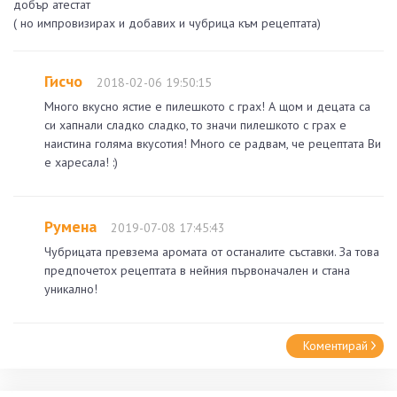
добър атестат
( но импровизирах и добавих и чубрица към рецептата)
Гисчо
2018-02-06 19:50:15
Много вкусно ястие е пилешкото с грах! А щом и децата са
си хапнали сладко сладко, то значи пилешкото с грах е
наистина голяма вкусотия! Много се радвам, че рецептата Ви
е харесала! :)
Румена
2019-07-08 17:45:43
Чубрицата превзема аромата от останалите съставки. За това
предпочетох рецептата в нейния първоначален и стана
уникално!
Коментирай