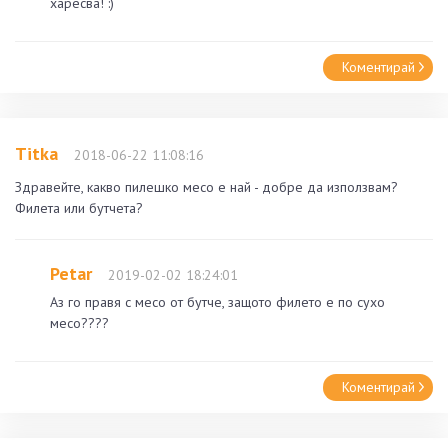
харесва! :)
Коментирай
Titka
2018-06-22 11:08:16
Здравейте, какво пилешко месо е най - добре да използвам?
Филета или бутчета?
Petar
2019-02-02 18:24:01
Аз го правя с месо от бутче, защото филето е по сухо
месо????
Коментирай