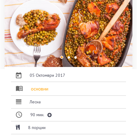
05 Октомври 2017
основни
Лесна
90
мин.
8 порции