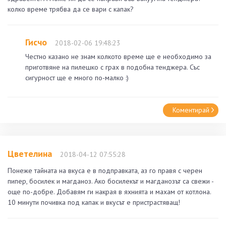
колко време трябва да се вари с капак?
Гисчо
2018-02-06 19:48:23
Честно казано не знам колкото време ще е необходимо за
приготвяне на пилешко с грах в подобна тенджера. Със
сигурност ще е много по-малко :)
Коментирай
Цветелина
2018-04-12 07:55:28
Понеже тайната на вкуса е в подправката, аз го правя с черен
пипер, босилек и магданоз. Ако босилекът и магданозът са свежи -
още по-добре. Добавям ги накрая в яхнията и махам от котлона.
10 минути почивка под капак и вкусът е пристрастяващ!