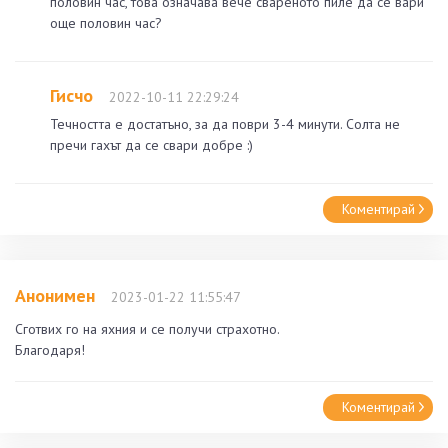
половин час, това означава вече свареното пиле да се вари
още половин час?
Гисчо
2022-10-11 22:29:24
Течността е достатъно, за да поври 3-4 минути. Солта не
пречи гахът да се свари добре :)
Коментирай
Анонимен
2023-01-22 11:55:47
Сготвих го на яхния и се получи страхотно.
Благодаря!
Коментирай