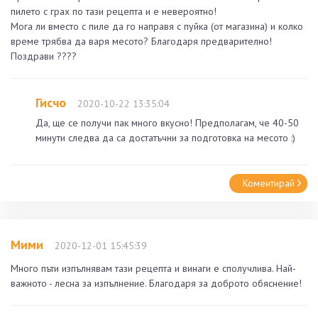
пилето с грах по тази рецепта и е невероятно!
Мога ли вместо с пиле да го направя с пуйка (от магазина) и колко
време трябва да варя месото? Благодаря предварително!
Поздрави ????
Гисчо
2020-10-22 13:35:04
Да, ще се получи пак много вкусно! Предполагам, че 40-50
минути следва да са достатъчни за подготовка на месото :)
Коментирай
Мими
2020-12-01 15:45:39
Много пъти изпълнявам тази рецепта и винаги е сполучлива. Най-
важното - лесна за изпълнение. Благодаря за доброто обяснение!