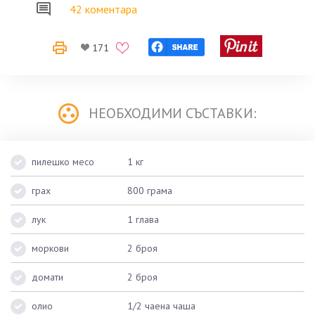
42 коментара
171
НЕОБХОДИМИ СЪСТАВКИ:
пилешко месо
1 кг
грах
800 грама
лук
1 глава
моркови
2 броя
домати
2 броя
олио
1/2 чаена чаша