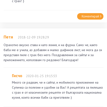
с грах! :)
Коментирай
Петя
2018-12-09 19:28:29
Страхотно вкусно става и като яхния, и на фурна. Само че, както
баба ме е учила, аз добавям и малко дафинов лист, не мога да си
представя пиле с грах без него. Поздравления за сайтът и за
приложението, използвам го редовно! Благодаря!
Гисчо
2020-01-25 19:15:53
Много се радвам, че и сайтът, и мобилното приложение на
Супичка са полезни и удобни за Вас! А рецептата за пилешко
с грах е от класическите рецепти от българската национална
кухня, които всички баби са приготвяли :)