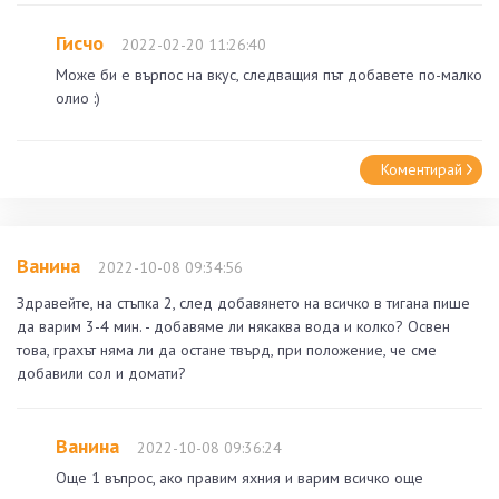
Гисчо
2022-02-20 11:26:40
Може би е върпос на вкус, следващия път добавете по-малко
олио :)
Коментирай
Ванина
2022-10-08 09:34:56
Здравейте, на стъпка 2, след добавянето на всичко в тигана пише
да варим 3-4 мин. - добавяме ли някаква вода и колко? Освен
това, грахът няма ли да остане твърд, при положение, че сме
добавили сол и домати?
Ванина
2022-10-08 09:36:24
Още 1 въпрос, ако правим яхния и варим всичко още