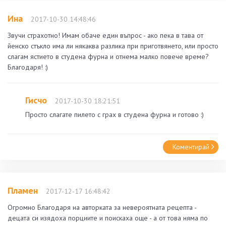
Ина
2017-10-30 14:48:46
Звучи страхотно! Имам обаче един въпрос - ако пека в тава от
йенско стъкло има ли някаква разлика при приготвянето, или просто
слагам ястието в студена фурна и отнема малко повече време?
Благодаря! :)
Гисчо
2017-10-30 18:21:51
Просто слагате пилето с грах в студена фурна и готово :)
Коментирай
Пламен
2017-12-17 16:48:42
Огромно Благодаря на авторката за невероятната рецепта -
децата си изядоха порциите и поискаха още - а от това няма по