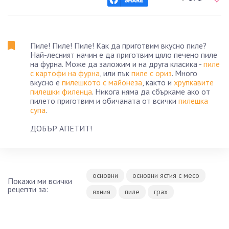
Пиле! Пиле! Пиле! Как да приготвим вкусно пиле?
Най-лесният начин е да приготвим цяло печено пиле
на фурна. Може да заложим и на друга класика -
пиле
с картофи на фурна
, или пък
пиле с ориз
. Много
вкусно е
пилешкото с майонеза
, както и
хрупкавите
пилешки филенца
. Никога няма да сбъркаме ако от
пилето приготвим и обичаната от всички
пилешка
супа
.
ДОБЪР АПЕТИТ!
основни
основни ястия с месо
Покажи ми всички
рецепти за:
яхния
пиле
грах