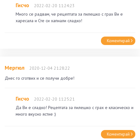
Гисчо
2022-02-20 11:24:23
Много се радвам, че рецептата за пилешко с грах Ви е
харесала и Сте си хапнали сладко!
Коментирай
Мергюл
2020-12-04 21:28:22
Днес го сготвих и се получи добре!
Гисчо
2022-02-20 11:25:21
Да Ви е сладко! Рецептата за пилешко с грах е класическо и
много вкусно ястие :)
Коментирай