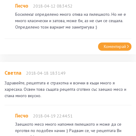
Гисчо
2018-04-12 08:34:52
Босилекът определено много отива на пилешкото. Но не е
много класически и затова, може би, аз не съм се сещала.
Определено този вариант ме заинтригува :)
Коментирай
Светла
2018-04-18 18:31:49
Здравейте, рецептата е страхотна и всички в къщи много я
харесаха. Освен това същата рецепта сготвих със заешко месо и
стана много вкусно.
Гисчо
2018-04-19 22:44:51
Заешкото месо много напомня пилешкото и може да се
прготвя по подобен начин :) Радвам се, че рецептата Ви