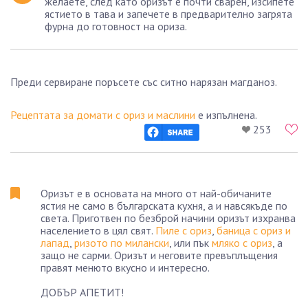
желаете, след като оризът е почти сварен, изсипете
ястието в тава и запечете в предварително загрята
фурна до готовност на ориза.
Преди сервиране поръсете със ситно нарязан магданоз.
Рецептата за домати с ориз и маслини
е изпълнена.
253
Оризът е в основата на много от най-обичаните
ястия не само в българската кухня, а и навсякъде по
света. Приготвен по безброй начини оризът изхранва
населението в цял свят.
Пиле с ориз
,
баница с ориз и
лапад
,
ризото по милански
, или пък
мляко с ориз
, а
защо не сарми. Оризът и неговите превъплъщения
правят менюто вкусно и интересно.
ДОБЪР АПЕТИТ!