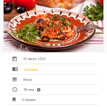
15 Август 2015
основни
Лесна
90
мин.
6 порции