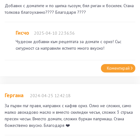
Добавих с доматите и по щипка гьозум, бял риган и босилек. Стана
толкова благоуханно???? Благодаря ????
Гисчо
2025-04-10 22:36:36
Чудесни добавки към рецептата за домати с ориз! Със
сигурност са направили ястието много вкусно!
Коментирай
Гергана
2024-04-25 12:42:18
За първи път правя, направих с кафяв ориз. Олио не сложих, само
малко авокадово масло и вместо скилидки чесън, сложих 3 стръка
пресен чесън. Вместо домати, сложих буркан паприкаш. Стана
божествено вкусно. Благодаря ❤️