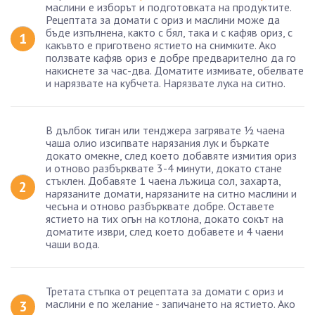
маслини е изборът и подготовката на продуктите.
Рецептата за домати с ориз и маслини може да
бъде изпълнена, както с бял, така и с кафяв ориз, с
какъвто е приготвено ястието на снимките. Ако
ползвате кафяв ориз е добре предварително да го
накиснете за час-два. Доматите измивате, обелвате
и нарязвате на кубчета. Нарязвате лука на ситно.
В дълбок тиган или тенджера загрявате ½ чаена
чаша олио изсипвате нарязания лук и бъркате
докато омекне, след което добавяте измития ориз
и отново разбърквате 3-4 минути, докато стане
стъклен. Добавяте 1 чаена лъжица сол, захарта,
нарязаните домати, нарязаните на ситно маслини и
чесъна и отново разбърквате добре. Оставете
ястието на тих огън на котлона, докато сокът на
доматите изври, след което добавете и 4 чаени
чаши вода.
Третата стъпка от рецептата за домати с ориз и
маслини е по желание - запичането на ястието. Ако