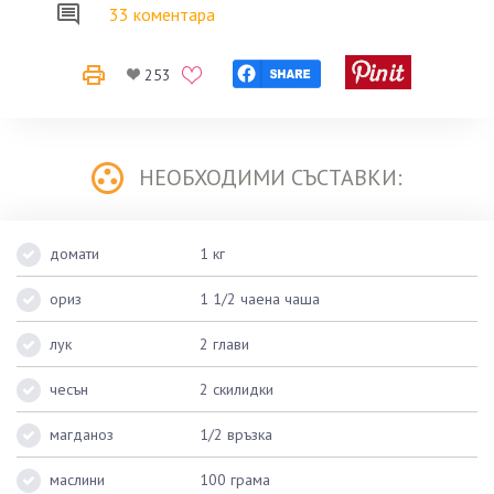
33 коментара
253
НЕОБХОДИМИ СЪСТАВКИ:
домати
1 кг
ориз
1 1/2 чаена чаша
лук
2 глави
чесън
2 скилидки
магданоз
1/2 връзка
маслини
100 грама