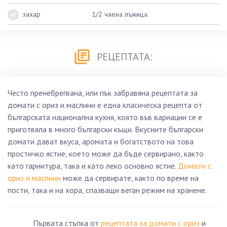
захар
1/2 чаена лъжица
РЕЦЕПТАТА:
Често пренебрегвана, или пък забравяна рецептата за
домати с ориз и маслини е една класическа рецепта от
българската национална кухня, която във вариации се е
приготвяла в много български къщи. Вкусните български
домати дават вкуса, аромата и богатството на това
простичко ястие, което може да бъде сервирано, както
като гарнитура, така и като леко основно ястие.
Домати с
ориз и маслини
може да сервирате, както по време на
пости, така и на хора, спазващи веган режим на хранене.
Първата стъпка от
рецептата за домати с ориз
и