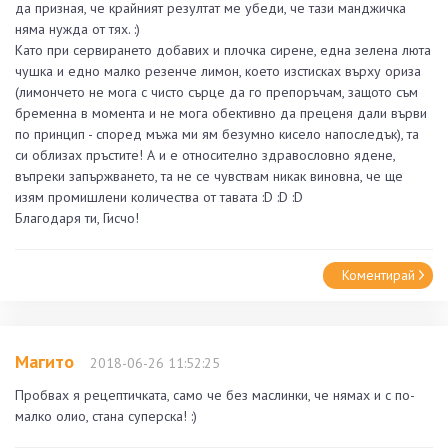
да призная, че крайният резултат ме убеди, че тази манджичка
няма нужда от тях. :)
Като при сервирането добавих и плочка сирене, една зелена люта
чушка и едно малко резенче лимон, което изстисках върху ориза
(лимончето не мога с чисто сърце да го препоръчам, защото съм
бременна в момента и не мога обективно да преценя дали върви
по принцип - според мъжа ми ям безумно кисело напоследък), та
си облизах пръстите! А и е относително здравословно ядене,
въпреки запържването, та не се чувствам никак виновна, че ще
изям промишлени количества от тавата :D :D :D
Благодаря ти, Гисчо!
Коментирай
Магито
2018-06-26 11:52:25
Пробвах я рецептичката, само че без маслинки, че нямах и с по-
малко олио, стана суперска! :)