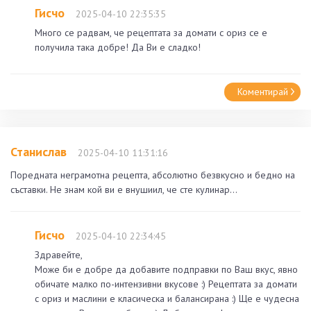
Гисчо
2025-04-10 22:35:35
Много се радвам, че рецептата за домати с ориз се е
получила така добре! Да Ви е сладко!
Коментирай
Станислав
2025-04-10 11:31:16
Поредната неграмотна рецепта, абсолютно безвкусно и бедно на
съставки. Не знам кой ви е внушиил, че сте кулинар...
Гисчо
2025-04-10 22:34:45
Здравейте,
Може би е добре да добавите подправки по Ваш вкус, явно
обичате малко по-интензивни вкусове :) Рецептата за домати
с ориз и маслини е класическа и балансирана :) Ще е чудесна