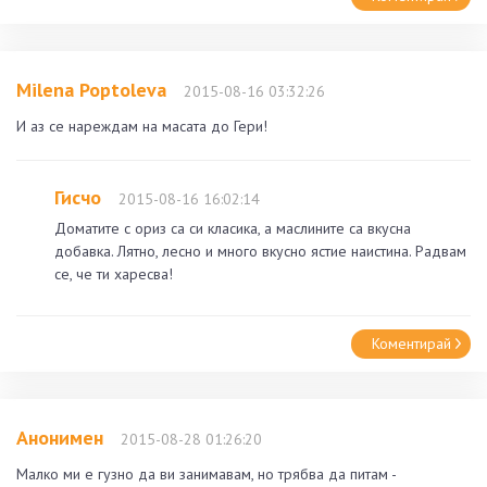
Milena Poptoleva
2015-08-16 03:32:26
И аз се нареждам на масата до Гери!
Гисчо
2015-08-16 16:02:14
Доматите с ориз са си класика, а маслините са вкусна
добавка. Лятно, лесно и много вкусно ястие наистина. Радвам
се, че ти харесва!
Коментирай
Анонимен
2015-08-28 01:26:20
Малко ми е гузно да ви занимавам, но трябва да питам -