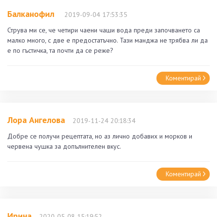
Балканофил
2019-09-04 17:53:35
Струва ми се, че четири чаени чаши вода преди започването са
малко много, с две е предостатъчно. Тази манджа не трябва ли да
е по гъстичка, та почти да се реже?
Коментирай
Лора Ангелова
2019-11-24 20:18:34
Добре се получи рецептата, но аз лично добавих и морков и
червена чушка за допълнителен вкус.
Коментирай
Ирина
2020-05-08 15:19:52