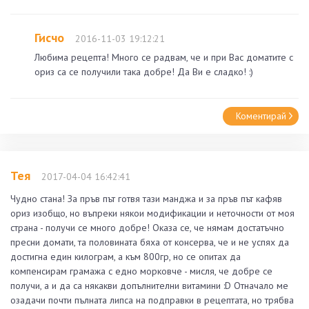
Гисчо
2016-11-03 19:12:21
Любима рецепта! Много се радвам, че и при Вас доматите с
ориз са се получили така добре! Да Ви е сладко! :)
Коментирай
Тея
2017-04-04 16:42:41
Чудно стана! За пръв път готвя тази манджа и за пръв път кафяв
ориз изобщо, но въпреки някои модификации и неточности от моя
страна - получи се много добре! Оказа се, че нямам достатъчно
пресни домати, та половината бяха от консерва, че и не успях да
достигна един килограм, а към 800гр, но се опитах да
компенсирам грамажа с едно морковче - мисля, че добре се
получи, а и да са някакви допълнителни витамини :D Отначало ме
озадачи почти пълната липса на подправки в рецептата, но трябва