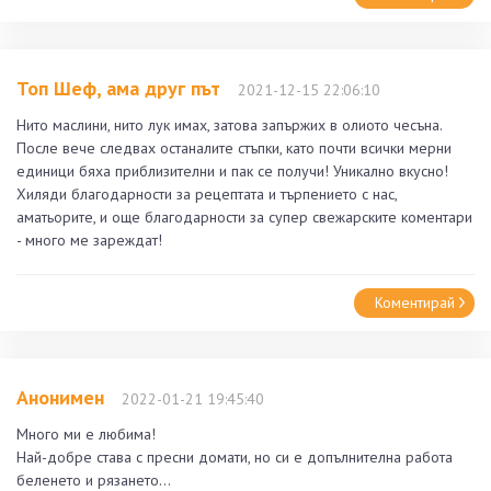
Топ Шеф, ама друг път
2021-12-15 22:06:10
Нито маслини, нито лук имах, затова запържих в олиото чесъна.
После вече следвах останалите стъпки, като почти всички мерни
единици бяха приблизителни и пак се получи! Уникално вкусно!
Хиляди благодарности за рецептата и търпението с нас,
аматьорите, и още благодарности за супер свежарските коментари
- много ме зареждат!
Коментирай
Анонимен
2022-01-21 19:45:40
Много ми е любима!
Най-добре става с пресни домати, но си е допълнителна работа
беленето и рязането…