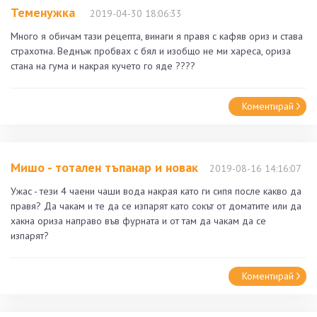
Теменужка
2019-04-30 18:06:33
Много я обичам тази рецепта, винаги я правя с кафяв ориз и става
страхотна. Веднъж пробвах с бял и изобщо не ми хареса, ориза
стана на гума и накрая кучето го яде ????
Коментирай
Мишо - тотален тъпанар и новак
2019-08-16 14:16:07
Ужас - тези 4 чаени чаши вода накрая като ги сипя после какво да
правя? Да чакам и те да се изпарят като сокът от доматите или да
хакна ориза направо във фурната и от там да чакам да се
изпарят?
Коментирай