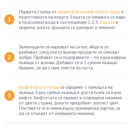
Първата стъпка от
рецептата за кюфтета от елда
е
подготовката на елдата. Елдата се измива и се вари
в подсолена вода в съотношение 1:2,5.
Елдата
е
сварена, когато зрънцата се разпукат и омекнат.
Зеленчуците се нарязват на ситно, яйцата се
разбиват, след което всички продукти се смесват
добре. Прибавят се и подправките – по една кафена
лъжица от всички. Добавят се и 2 супени лъжици
брашно, за да стане сместа по-гъста.
Кюфтетата от елда
се оформят с помощта на
лъжица. Една супена лъжица е достатъчна за едно
кюфте. Кюфтетата се пържат в сгорещена мазнина
от двете страни, докато придобият златист цвят.
Поставете ги в чиния,върху домакинска хартия, за
да се отцедят от излишната мазнина.