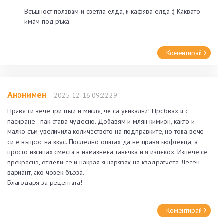
Всъщност ползвам и светла елда, и кафява елда :) Каквато
имам под ръка.
Коментирай
Анонимен
2025-12-16 09:22:29
Правя ги вече три пъти и мисля, че са уникални! Пробвах и с
пасиране - пак става чудесно. Добавям и млян кимион, както и
малко съм увеличила количеството на подправките, но това вече
си е въпрос на вкус. Последно опитах да не правя кюфтенца, а
просто изсипах сместа в намазнена тавичка и я изпекох. Изпече се
прекрасно, отдели се и накрая я нарязах на квадратчета. Лесен
вариант, ако човек бърза.
Благодаря за рецептата!
Коментирай