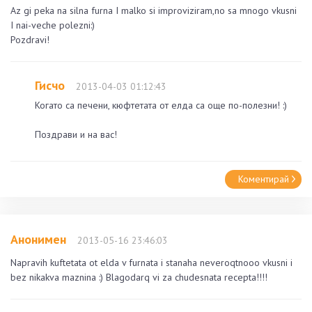
Az gi peka na silna furna I malko si improviziram,no sa mnogo vkusni
I nai-veche polezni:)
Pozdravi!
Гисчо
2013-04-03 01:12:43
Когато са печени, кюфтетата от елда са още по-полезни! :)
Поздрави и на вас!
Коментирай
Анонимен
2013-05-16 23:46:03
Napravih kuftetata ot elda v furnata i stanaha neveroqtnooo vkusni i
bez nikakva maznina :) Blagodarq vi za chudesnata recepta!!!!