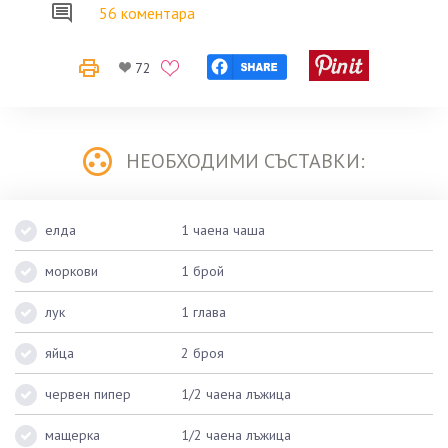
56 коментара
72
НЕОБХОДИМИ СЪСТАВКИ:
елда
1 чаена чаша
моркови
1 брой
лук
1 глава
яйца
2 броя
червен пипер
1/2 чаена лъжица
мащерка
1/2 чаена лъжица