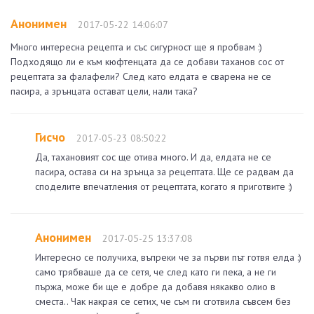
Анонимен
2017-05-22 14:06:07
Много интересна рецепта и със сигурност ще я пробвам :)
Подходящо ли е към кюфтенцата да се добави таханов сос от
рецептата за фалафели? След като елдата е сварена не се
пасира, а зрънцата остават цели, нали така?
Гисчо
2017-05-23 08:50:22
Да, тахановият сос ще отива много. И да, елдата не се
пасира, остава си на зрънца за рецептата. Ще се радвам да
споделите впечатления от рецептата, когато я приготвите :)
Анонимен
2017-05-25 13:37:08
Интересно се получиха, въпреки че за първи път готвя елда :)
само трябваше да се сетя, че след като ги пека, а не ги
пържа, може би ще е добре да добавя някакво олио в
сместа.. Чак накрая се сетих, че съм ги сготвила съвсем без