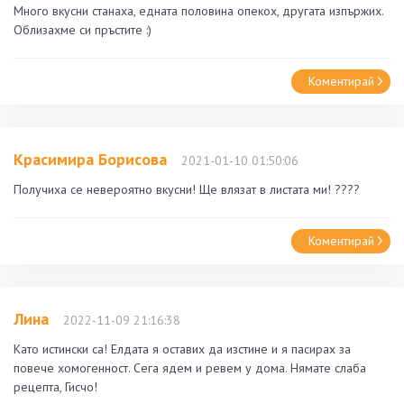
Много вкусни станаха, едната половина опекох, другата изпържих.
Облизахме си пръстите :)
Коментирай
Красимира Борисова
2021-01-10 01:50:06
Получиха се невероятно вкусни! Ще влязат в листата ми! ????
Коментирай
Лина
2022-11-09 21:16:38
Като истински са! Елдата я оставих да изстине и я пасирах за
повече хомогенност. Сега ядем и ревем у дома. Нямате слаба
рецепта, Гисчо!