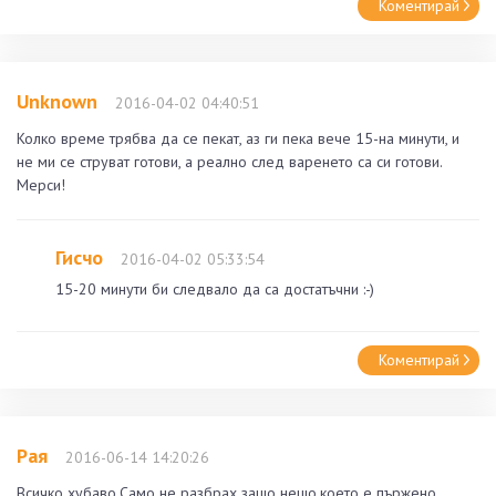
Коментирай
Unknown
2016-04-02 04:40:51
Колко време трябва да се пекат, аз ги пека вече 15-на минути, и
не ми се струват готови, а реално след варенето са си готови.
Мерси!
Гисчо
2016-04-02 05:33:54
15-20 минути би следвало да са достатъчни :-)
Коментирай
Рая
2016-06-14 14:20:26
Всичко хубаво.Само не разбрах защо нещо,което е пържено