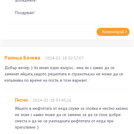
Поздрваи!
Коментирай
Ралица Бачева
2014-02-18 02:57:07
Добър вечер :) Аз имам един въпрос...има ли с какво да се
заменят яйцата,защото рецептата е страхотна,но не може да се
изпълнява по време на пости, в този вариант..
Гисчо
2014-02-18 03:45:26
Яйцето в кюфтетата от елда служи за спойка и честно казано
не знам с какво може да се замени, за да се спои добре
сместа и да не се разпадната кюфтетата от елда при
приготвяне :)