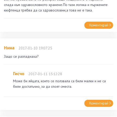
спада към здравословното хранене.По тази логика и пържените
кюфтенца трябва да са здравословни,а това не е така.
Коментирай
Нина
2017-01-10 19:07:25
Защо се разпаднаха?
Гисчо
2017-01-11 15:12:28
Може би яйцата, които се ползвала са били малки и не са
били достатъчно, за да споят сместа.
Коментирай