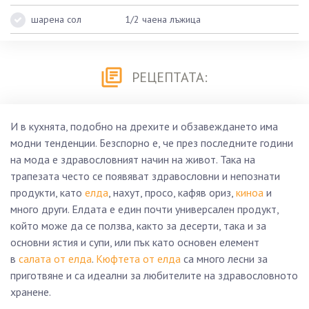
шарена сол
1/2 чаена лъжица
РЕЦЕПТАТА:
И в кухнята, подобно на дрехите и обзавеждането има
модни тенденции. Безспорно е, че през последните години
на мода е здравословният начин на живот. Така на
трапезата често се появяват здравословни и непознати
продукти, като
елда
, нахут, просо, кафяв ориз,
киноа
и
много други. Елдата е един почти универсален продукт,
който може да се ползва, както за десерти, така и за
основни ястия и супи, или пък като основен елемент
в
салата от елда
.
Кюфтета от елда
са много лесни за
приготвяне и са идеални за любителите на здравословното
хранене.