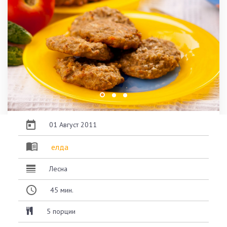
01 Август 2011
елда
Лесна
45
мин.
5 порции