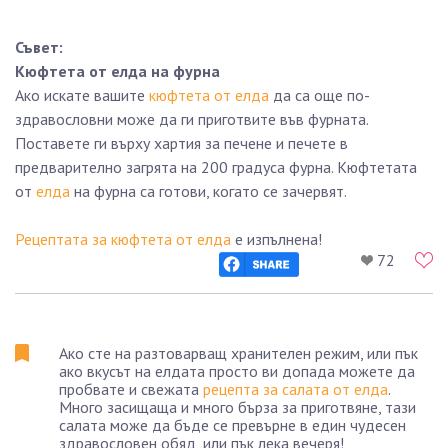
Съвет:
Кюфтета от елда на фурна
Ако искате вашите
кюфтета от елда
да са още по-
здравословни може да ги приготвите във фурната.
Поставете ги върху хартия за печене и печете в
предварително загрята на 200 градуса фурна. Кюфтетата
от
елда
на фурна са готови, когато се зачервят.
Рецептата за кюфтета от елда
е изпълнена!
72
Ако сте на разтоварващ хранителен режим, или пък
ако вкусът на елдата просто ви допада можете да
пробвате и свежата
рецепта за салата от елда
.
Много засищаща и много бърза за приготвяне, тази
салата може да бъде се превърне в един чудесен
здравословен обяд, или пък лека вечеря!