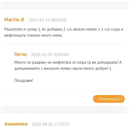
Martin B
2013-01-31 06:02:09
Рецептата е супер :). Аз добавих 2 с.л. кисело мляко с 1 ч.л. сода и
кюфтенцата станаха много меки.
Гисчо
2013-01-31 22:45:06
Много се радвам, че кюфтетата от елда са ви допаднали! А
допълнението с киселото мляко звучи много добре! :)
Поздрави!
Коментирай
Анонимен
2013-04-02 22:23:27