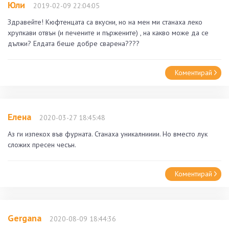
Юли
2019-02-09 22:04:05
Здравейте! Кюфтенцата са вкусни, но на мен ми станаха леко
хрупкави отвън (и печените и пържените) , на какво може да се
дължи? Елдата беше добре сварена????
Коментирай
Елена
2020-03-27 18:45:48
Аз ги изпекох във фурната. Станаха уникалнииии. Но вместо лук
сложих пресен чесън.
Коментирай
Gergana
2020-08-09 18:44:36