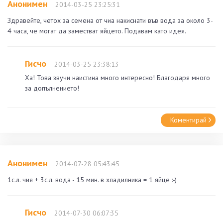
Анонимен
2014-03-25 23:25:31
Здравейте, четох за семена от чиа накиснати във вода за около 3-
4 часа, че могат да заместват яйцето. Подавам като идея.
Гисчо
2014-03-25 23:38:13
Ха! Това звучи наистина много интересно! Благодаря много
за допълнението!
Коментирай
Анонимен
2014-07-28 05:43:45
1с.л. чия + 3с.л. вода - 15 мин. в хладилника = 1 яйце :-)
Гисчо
2014-07-30 06:07:35