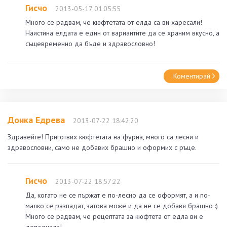
Гисчо
2013-05-17 01:05:55
Много се радвам, че кюфтетата от елда са ви харесали!
Наистина елдата е един от вариантите да се храним вкусно, а
същевременно да бъде и здравословно!
Коментирай
Донка Едрева
2013-07-22 18:42:20
Здравейте! Приготвих кюфтетата на фурна, много са лесни и
здравословни, само не добавих брашно и оформих с ръце.
Гисчо
2013-07-22 18:57:22
Да, когато не се пържат е по-лесно да се оформят, а и по-
малко се разпадат, затова може и да не се добавя брашно :)
Много се радвам, че рецептата за кюфтета от едла ви е
допаднала!