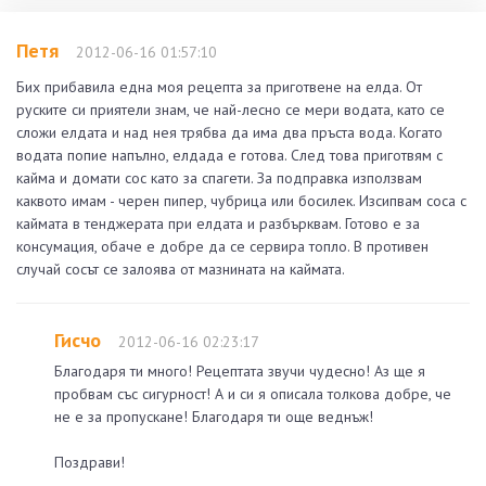
Петя
2012-06-16 01:57:10
Бих прибавила една моя рецепта за приготвене на елда. От
руските си приятели знам, че най-лесно се мери водата, като се
сложи елдата и над нея трябва да има два пръста вода. Когато
водата попие напълно, елдада е готова. След това приготвям с
кайма и домати сос като за спагети. За подправка използвам
каквото имам - черен пипер, чубрица или босилек. Изсипвам соса с
каймата в тенджерата при елдата и разбърквам. Готово е за
консумация, обаче е добре да се сервира топло. В противен
случай сосът се залоява от мазнината на каймата.
Гисчо
2012-06-16 02:23:17
Благодаря ти много! Рецептата звучи чудесно! Аз ще я
пробвам със сигурност! А и си я описала толкова добре, че
не е за пропускане! Благодаря ти още веднъж!
Поздрави!