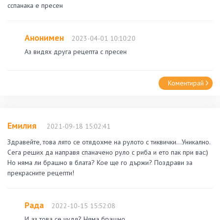
сспанака е пресен
Анонимен
2023-04-01 10:10:20
Аз видях друга рецепта с пресен
Коментирай
Емилия
2021-09-18 15:02:41
Здравейте, това лято се отядохме на рулото с тиквички...Уникално.
Сега реших да направя спаначено руло с риба и ето пак при вас:)
Но няма ли брашно в блата? Кое ще го държи? Поздрави за
прекрасните рецепти!
Рада
2022-10-15 15:52:08
И аз това се чудя? Няма брашно