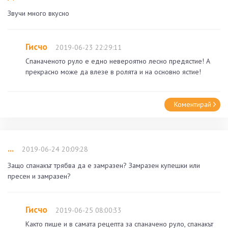
Звучи много вкусно
Гисчо
2019-06-23 22:29:11
Спаначеното руло е едно невероятно лесно предястие! А
прекрасно може да влезе в ролята и на основно ястие!
Коментирай
...
2019-06-24 20:09:28
Защо спанакът трябва да е замразен? Замразен купешки или
пресен и замразен?
Гисчо
2019-06-25 08:00:33
Както пише и в самата рецепта за спаначено руло, спанакът