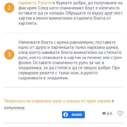
сиренето Рупите
и бъркате добре, до получаване на
фин крем. След като спаначеният блат е изпечен го
оставате да се охлади. Обръщате го върху друг лист
хартия и много внимателно отделяте блата от
хартията.
Намазвате блата с крема равномерно, поставяте
едно от друго и парченцата тънко нарязана шунка,
след което навивате блата внимателно на стегнато
руло, което опаковате в хартия за печене, или стреч
фолио. Оставяте спаначеното руло за час в
хладилника, за да стегне и да се овкуси добре. При
сервиране режете с тънък нож, а рулото
съхранявате в хладилник.
Рецептата за спаначено руло с плънка от крем сирене
е
изпълнена.
64