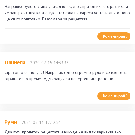
Направих рулото стана уникално вкусно ..приготвих го с разликата
че запържих шунката с лук ...толкова ни хареса че тези дни отново
ще си го приготвим. Благодаря за рецептата
Коментирай
Даниела
2020-07-15 14:33:33
Страхотно се получи! Направих едно огромно руло и се изяде за
отрицателно време! Адмирации за невероятните рецепти!
Коментирай
Руми
2021-05-13 17:32:54
Два пъти прочетох рецептата и никъде не видях варианта ако