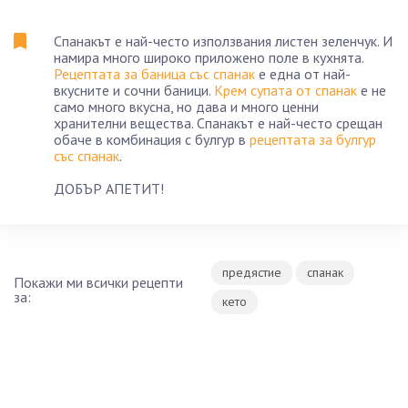
Спанакът е най-често използвания листен зеленчук. И
намира много широко приложено поле в кухнята.
Рецептата за баница със спанак
е една от най-
вкусните и сочни баници.
Крем супата от спанак
е не
само много вкусна, но дава и много ценни
хранителни вещества. Спанакът е най-често срещан
обаче в комбинация с булгур в
рецептата за булгур
със спанак
.
ДОБЪР АПЕТИТ!
предястие
спанак
Покажи ми всички рецепти
за:
кето