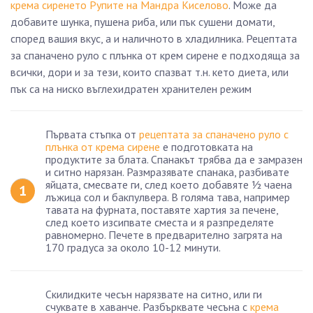
крема сиренето Рупите на Мандра Киселово
. Може да
добавите шунка, пушена риба, или пък сушени домати,
според вашия вкус, а и наличното в хладилника. Рецептата
за спаначено руло с плънка от крем сирене е подходяща за
всички, дори и за тези, които спазват т.н. кето диета, или
пък са на ниско въглехидратен хранителен режим
Първата стъпка от
рецептата за спаначено руло с
плънка от крема сирене
е подготовката на
продуктите за блата. Спанакът трябва да е замразен
и ситно нарязан. Размразявате спанака, разбивате
яйцата, смесвате ги, след което добавяте ½ чаена
лъжица сол и бакпулвера. В голяма тава, например
тавата на фурната, поставяте хартия за печене,
след което изсипвате сместа и я разпределяте
равномерно. Печете в предварително загрята на
170 градуса за около 10-12 минути.
Скилидките чесън нарязвате на ситно, или ги
счуквате в хаванче. Разбърквате чесъна с
крема