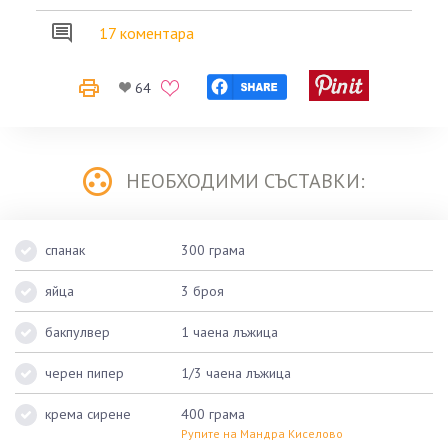
17 коментара
64
НЕОБХОДИМИ СЪСТАВКИ:
спанак
300 грама
яйца
3 броя
бакпулвер
1 чаена лъжица
черен пипер
1/3 чаена лъжица
крема сирене
400 грама
Рупите на Мандра Киселово