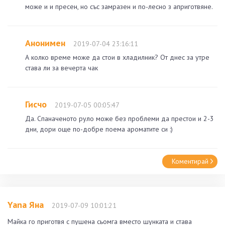
може и и пресен, но със замразен и по-лесно з априготвяне.
Анонимен
2019-07-04 23:16:11
А колко време може да стои в хладилник? От днес за утре
става ли за вечерта чак
Гисчо
2019-07-05 00:05:47
Да. Спаначеното руло може без проблеми да престои и 2-3
дни, дори още по-добре поема ароматите си :)
Коментирай
Yana Яна
2019-07-09 10:01:21
Maйка го приготвя с пушена сьомга вместо шунката и става