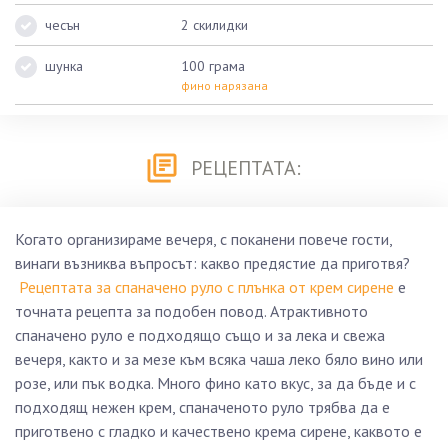
чесън
2 скилидки
шунка
100 грама
фино нарязана
РЕЦЕПТАТА:
Когато организираме вечеря, с поканени повече гости,
винаги възниква въпросът: какво предястие да приготвя?
Рецептата за спаначено руло с плънка от крем сирене
е
точната рецепта за подобен повод. Атрактивното
спаначено руло е подходящо също и за лека и свежа
вечеря, както и за мезе към всяка чаша леко бяло вино или
розе, или пък водка. Много фино като вкус, за да бъде и с
подходящ нежен крем, спаначеното руло трябва да е
приготвено с гладко и качествено крема сирене, каквото е