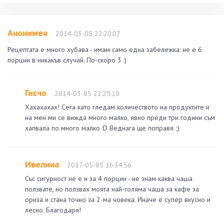
Анонимен
2014-03-05 22:20:07
Рецептата е много хубава - имам само една забележка: не е 6
порции в никакъв случай. По-скоро 3 :)
Гисчо
2014-03-05 22:25:10
Хахахахах! Сега като гледам количеството на продуктите и
на мен ми се вижда много малко, явно преди три години съм
хапвала по много малко :D Веднага ще поправя ;)
Ивелина
2017-05-05 16:34:56
Със сигурност не е и за 4 порции - не знам каква чаша
ползвате, но ползвах моята най-голяма чаша за кафе за
ориза и стана точно за 2-ма човека. Иначе е супер вкусно и
лесно. Благодаря!