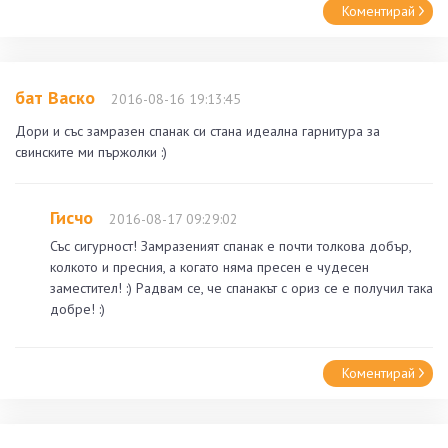
Коментирай
бат Васко
2016-08-16 19:13:45
Дори и със замразен спанак си стана идеална гарнитура за
свинските ми пържолки :)
Гисчо
2016-08-17 09:29:02
Със сигурност! Замразеният спанак е почти толкова добър,
колкото и пресния, а когато няма пресен е чудесен
заместител! :) Радвам се, че спанакът с ориз се е получил така
добре! :)
Коментирай