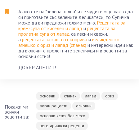
А ако сте на "зелена вълна" и се чудите още както да
си приготвите със зелените деликатеси, то Супичка
може да ви предложи голямо меню.
Рецептата за
крем-супа от киселец и лапад
и
рецептата за
пролетна супа от лапад
са лесни и свежи,
а
рецептата за каша от коприва
и
великденско
агнешко с ориз и лапад (спанак)
и интересни идеи как
да включите пролетните зеленчуци и в рецепти за
основни ястия!
ДОБЪР АПЕТИТ!
основни
спанак
лапад
ориз
веган рецепти
основни
Покажи ми
всички
основни ястия без месо
рецепти за:
вегетариански рецепти