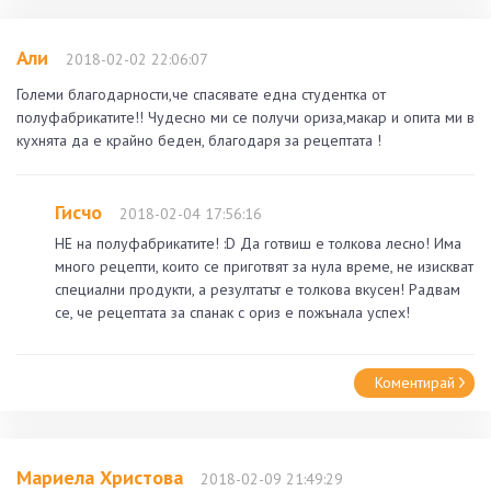
Али
2018-02-02 22:06:07
Големи благодарности,че спасявате една студентка от
полуфабрикатите!! Чудесно ми се получи ориза,макар и опита ми в
кухнята да е крайно беден, благодаря за рецептата !
Гисчо
2018-02-04 17:56:16
НЕ на полуфабрикатите! :D Да готвиш е толкова лесно! Има
много рецепти, които се приготвят за нула време, не изискват
специални продукти, а резултатът е толкова вкусен! Радвам
се, че рецептата за спанак с ориз е пожънала успех!
Коментирай
Мариела Христова
2018-02-09 21:49:29