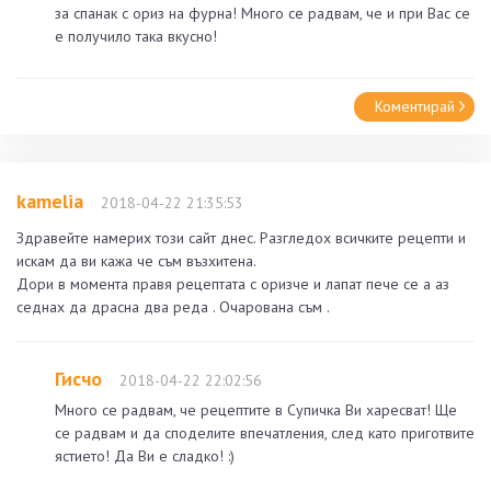
за спанак с ориз на фурна! Много се радвам, че и при Вас се
е получило така вкусно!
Коментирай
kamelia
2018-04-22 21:35:53
Здравейте намерих този сайт днес. Разгледох всичките рецепти и
искам да ви кажа че съм възхитена.
Дори в момента правя рецептата с оризче и лапат пече се а аз
седнах да драсна два реда . Очарована съм .
Гисчо
2018-04-22 22:02:56
Много се радвам, че рецептите в Супичка Ви харесват! Ще
се радвам и да споделите впечатления, след като приготвите
ястието! Да Ви е сладко! :)