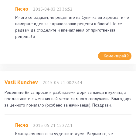
Гисчо
2015-04-03 23:36:52
Много се радвам, че рецептите на Супичка ви харесват и че
намирате идеи за здравословни рецепти в блога! Ще се
радвам да споделите и впечатления от приготвената
рецепта! :)
Коментирай
Vasil Kunchev
2015-05-21 00:28:14
Рецептите Ви са прости и разбираеми дори за лаици в кухнята, а
предлаганите съчетания най-често са много сполучливи. Благодаря
за ценното помагало (особено за начинаещи). Поздрави.
Гисчо
2015-05-21 15:27:11
Благодаря много за чудесните думи! Радвам се, че