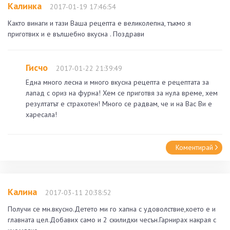
Калинка
2017-01-19 17:46:54
Както винаги и тази Ваша рецепта е великолепна, тъкмо я
приготвих и е вълшебно вкусна . Поздрави
Гисчо
2017-01-22 21:39:49
Една много лесна и много вкусна рецепта е рецептата за
лапад с ориз на фурна! Хем се приготвя за нула време, хем
резултатът е страхотен! Много се радвам, че и на Вас Ви е
харесала!
Коментирай
Калина
2017-03-11 20:38:52
Получи се мн.вкусно.Детето ми го хапна с удоволствие,което е и
главната цел.Добавих само и 2 скилидки чесън.Гарнирах накрая с