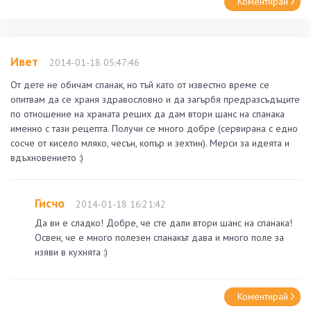
Коментирай
Ивет
2014-01-18 05:47:46
От дете не обичам спанак, но тъй като от известно време се
опитвам да се храня здравословно и да загърбя предразсъдъците
по отношение на храната реших да дам втори шанс на спанака
именно с тази рецепта. Получи се много добре (сервирана с едно
сосче от кисело мляко, чесън, копър и зехтин). Мерси за идеята и
вдъхновението :)
Гисчо
2014-01-18 16:21:42
Да ви е сладко! Добре, че сте дали втори шанс на спанака!
Освен, че е много полезен спанакът дава и много поле за
изяви в кухнята :)
Коментирай