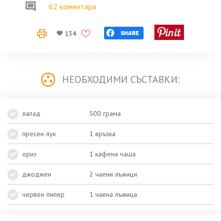
62 коментара
134
НЕОБХОДИМИ СЪСТАВКИ:
лапад
500 грама
пресен лук
1 връзка
ориз
1 кафена чаша
джоджен
2 чаени лъжици
червен пипер
1 чаена лъжица