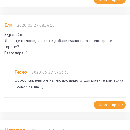
Ели
2020-05-27 08:36:10
Здравейте,
Дали ще подхожда, ако се добави малко натрошено краве
сирене?
Благодаря! :)
Гисчо
2020-05-27 19:53:32
Ооооо, сиренето е най-подходящото допълнение към всяка
порция лапад! :)
Коментирай
Мариета