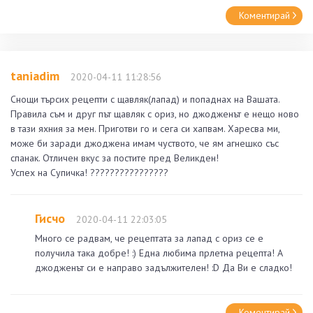
Коментирай
taniadim
2020-04-11 11:28:56
Снощи търсих рецепти с щавляк(лапад) и попаднах на Вашата.
Правила съм и друг път щавляк с ориз, но джодженът е нещо ново
в тази яхния за мен. Приготви го и сега си хапвам. Харесва ми,
може би заради джоджена имам чуството, че ям агнешко със
спанак. Отличен вкус за постите пред Великден!
Успех на Супичка! ????????????????
Гисчо
2020-04-11 22:03:05
Много се радвам, че рецептата за лапад с ориз се е
получила така добре! :) Една любима прлетна рецепта! А
джодженът си е направо задължителен! :D Да Ви е сладко!
Коментирай