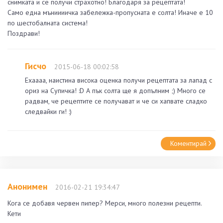
снимката и се получи страхотно! Благодаря за рецептата!
Само една мъниииичка забележка-пропусната е солта! Иначе е 10
по шестобалната система!
Поздрави!
Гисчо
2015-06-18 00:02:58
Ехаааа, наистина висока оценка получи рецептата за лапад с
ориз на Супичка! :D А пък солта ще я допълним ;) Много се
радвам, че рецептите се получават и че си хапвате сладко
следвайки ги! :)
Коментирай
Анонимен
2016-02-21 19:34:47
Кога се добавя червен пипер? Мерси, много полезни рецепти.
Кети