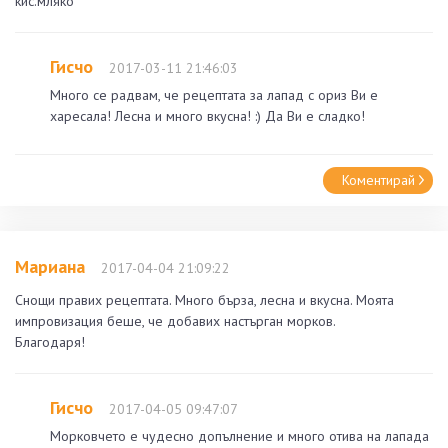
кис.мляко
Гисчо
2017-03-11 21:46:03
Много се радвам, че рецептата за лапад с ориз Ви е
харесала! Лесна и много вкусна! :) Да Ви е сладко!
Коментирай
Мариана
2017-04-04 21:09:22
Снощи правих рецептата. Много бърза, лесна и вкусна. Моята
импровизация беше, че добавих настърган морков.
Благодаря!
Гисчо
2017-04-05 09:47:07
Морковчето е чудесно допълнение и много отива на лапада