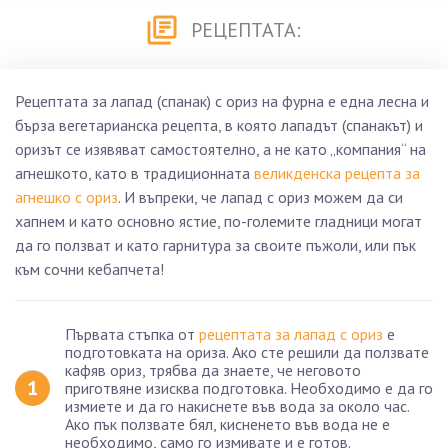
РЕЦЕПТАТА:
Рецептата за лапад (спанак) с ориз на фурна е една лесна и
бърза вегeтарианска рецепта, в която лападът (спанакът) и
оризът се изявяват самостоятелно, а не като „компания“ на
агнешкото, като в традиционната
великденска рецепта за
агнешко с ориз
. И въпреки, че лапад с ориз можем да си
хапнем и като основно ястие, по-големите гладници могат
да го ползват и като гарнитура за своите пъжоли, или пък
към сочни кебапчета!
Първата стъпка от
рецептата за лапад с ориз
е
подготовката на ориза. Ако сте решили да ползвате
кафяв ориз, трябва да знаете, че неговото
приготвяне изисква подготовка. Необходимо е да го
измиете и да го накиснете във вода за около час.
Ако пък ползвате бял, кисненето във вода не е
необходимо, само го измивате и е готов.