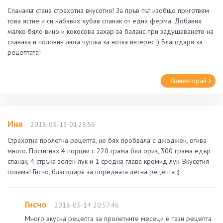
Спанакът стана страхотна вкусотия! За пръв път изобщо приготвям
това ястие и си набавих хубав спанак от една ферма. Добавих
малко бяло вино и кокосова захар за баланс при задушаването на
спанака и половин люта чушка за нотка интерес :) Благодаря за
рецептата!
Коментирай
Ина
2018-03-13 01:28:56
Страхотна пролетна рецепта, не бях пробвала с джоджен, отива
много. Постигнах 4 порции с 220 грама бял ориз, 300 грама едър
спанак, 4 стръка зелен лук и 1 средна глава кромид лук. Вкусотия
голяма! Гисчо, благодаря за поредната лесна рецепта :)
Гисчо
2018-03-14 20:57:46
Много вкусна рецепта за пролетните месеци е тази рецепта