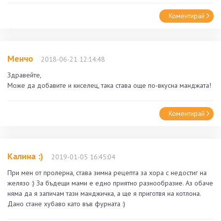
Коментирай
Менчо
2018-06-21 12:14:48
Здравейте,
Може да добавите и киселец, така става още по-вкусна манджата!
Коментирай
Калина :)
2019-01-05 16:45:04
При мен от пролерна, става зимна рецепта за хора с недостиг на
желязо :) За бъдещи мами е едно приятно разнообразие. Аз обаче
няма да я запичам тази манджичка, а ще я приготвя на котлона.
Дано стане хубаво като във фурната :)