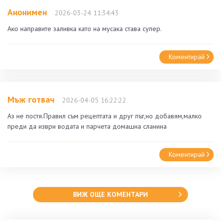
Анонимен
2026-03-24 11:34:43
Ако направите заливка като на мусака става супер.
Коментирай
Мъж готвач
2026-04-05 16:22:22
Аз не постя.Правил съм рецептата и друг път,но добавям,малко
преди да изври водата и парчета домашна сланина
Коментирай
ВИЖ ОЩЕ КОМЕНТАРИ