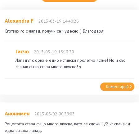
Alexandra F
2013-03-19 14:40:26
Сготвих го с лапад, получи се чудесно :) Благодаря!
Гисчо
2013-03-19 15:13:30
Лападът с ориз е едно истински пролетно ястие! Но и със
спанак също става много вкусно! :)
Коментирай
Анонимен
2013-05-02 00:39:03
Рецептата става също много вкусна, като се сложи 1/2 кг спанак и
една връзка лапад.