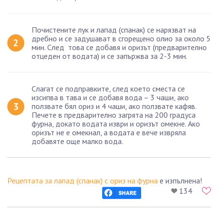
Почистените лук и лапад (спанак) се нарязват на
дребно и се задушават в сгорещено олио за около 5
мин. След това се добавя и оризът (предварително
отцеден от водата) и се запържва за 2-3 мин.
Слагат се подправките, след което сместа се
изсипва в тава и се добавя вода – 3 чаши, ако
ползвате бял ориз и 4 чаши, ако ползвате кафяв.
Печете в предварително загрята на 200 градуса
фурна, докато водата изври и оризът омекне. Ако
оризът не е омекнал, а водата е вече извряла
добавяте още малко вода.
Рецептата за лапад (спанак) с ориз на фурна
е изпълнена!
134