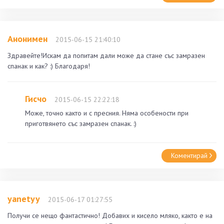
Анонимен
2015-06-15 21:40:10
Здравейте!Искам да попитам дали може да стане със замразен
спанак и как? :) Благодаря!
Гисчо
2015-06-15 22:22:18
Може, точно както и с пресния. Няма особености при
приготвянето със замразен спанак. :)
Коментирай
yanetyy
2015-06-17 01:27:55
Получи се нещо фантастично! Добавих и кисело мляко, както е на