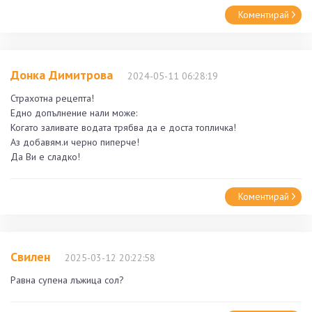
Коментирай
Донка Димитрова
2024-05-11 06:28:19
Страхотна рецепта!
Едно допълнение нали може:
Когато заливате водата трябва да е доста топличка!
Аз добавям.и черно пиперче!
Да Ви е сладко!
Коментирай
Свилен
2025-03-12 20:22:58
Равна супена лъжица сол?