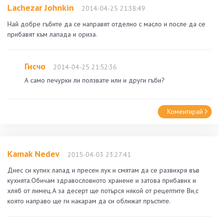
Lachezar Johnkin
2014-04-25 21:38:49
Най добре гъбите да се направят отделно с масло и после да се
прибавят към лапада и ориза.
Гисчо
2014-04-25 21:52:36
А само печурки ли ползвате или и други гъби?
Коментирай
Kamak Nedev
2015-04-03 23:27:41
Днес си купих лапад и пресен лук и смятам да се развихря във
кухнята.Обичам здравословното хранене и затова прибавих и
хляб от лимец.А за десерт ще потърся някой от рецептите Ви,с
която направо ще ги накарам да си оближат пръстите.