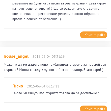
рецептите на Супичка са лесни за реализиране и дава кураж
на начинаещите готвачи! :) Ще се радвам, ако споделяте
впечатления от приготвените рецепти, защото обратната
връзка е повече от безценна! :)
Коментирай
house_angel
2015-06-04 05:31:19
Може ли да ми дадете поне приблизително време за престой във
фурната? Моята, между другото, е без вентилатор. Благодаря! :)
Гисчо
2015-06-04 06:17:11
Около 30 минути във фурната трябва да са достатъчно :)
Коментирай