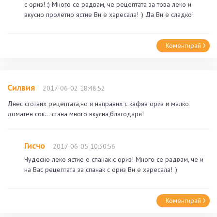
с ориз! :) Много се радвам, че рецептата за това леко и
вкусно пролетно ястие Ви е харесала! :) Да Ви е сладко!
Коментирай
Силвия
2017-06-02 18:48:52
Днес сготвих рецептата,но я направих с кафяв ориз и малко
доматен сок....стана много вкусна,благодаря!
Гисчо
2017-06-05 10:30:56
Чудесно леко ястие е спанак с ориз! Много се радвам, че и
на Вас рецептата за спанак с ориз Ви е харесала! :)
Коментирай