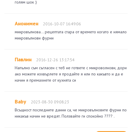
голям шок :)
Анонимен
2016-10-07 16:49:06
микровълнова... рецептата стара от времето когато е нямало
микровълнови фурни
Павлин
2016-12-26 13:17:54
Напълно съм съгласен с теб не гответе с микроволнови, дори
ако можете изхвърлете я продайте я или по какъвто и да е
начин я премахнете от кухнята си
Baby
2023-08-30 09:08:23
Всъщност последните данни са, че микровълновите фурни по
никакъв начин не вредят. Ползвайте ги спокойно ???? .