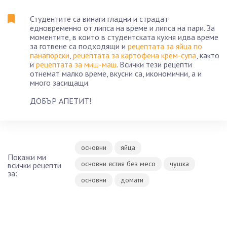
Студентите са винаги гладни и страдат
едновременно от липса на време и липса на пари. За
моментите, в които в студентската кухня идва време
за готвене са подходящи и
рецептата за яйца по
панагюрски
,
рецептата за картофена крем-супа
, както
и
рецептата за миш-маш
. Всички тези рецепти
отнемат малко време, вкусни са, икономични, а и
много засищащи.
ДОБЪР АПЕТИТ!
основни
яйца
Покажи ми
основни ястия без месо
чушка
всички рецепти
за:
основни
домати