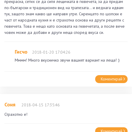
прекрасна, сетих се да сипя лещичката в гювечета, за да придам
по-български и традиционен вид на трапезата... и веднага идвам
тук, защото знам какво ще направя утре. Сиренцето по шопски е
част от народната кухня и е страхотна основа на други рецепти с
гювечета. Това е нещо като основата на гювечетата, а после вече
човек може да добави и други неща според вкуса си.
Гисчо
2018-01-20 17:04:26
Мммм! Много вкусничко звучи вашият вариант на леща! :)
Коментирай
Соня
2018-04-15 17:35:46
Страхотно е!
Коментирай