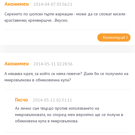
Анонимен
2014-04-07 03:56:21
Сиренето по шопски търпи вариации - може да се сложат кисели
краставички, кренвиршче...Вкусно.
Коментирай
Анонимен
2014-05-11 02:28:56
А някаква идея, за който си няма гювече? Дали би се получило на
микровълнова в обикновенна купа?
Гисчо
2014-05-11 02:31:11
Аз лично съм твърдо против използването на
микровълновата, но според мен вероятно ще се получи в
обикновена купа в микровълнова.