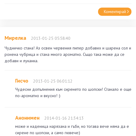
Коментирай
Мирелка
2013-01-25 05:58:40
Чудничко стана! Аз освен червения пипер добавих и шарена сол и
ронена чубрица и стана много ароматно. Също така може да се
добави и луканка.
Гисчо
2013-01-25 06:01:12
Чудесни допълнения към сиренето по шопски! Станало е още
по-ароматно и вкусно! :)
Анонимен
2014-01-16 21:34:13
може и наденица нарязана и гъби, но тогава вече няма да е
сирене по шопски, а само гювече:)