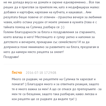
не ми допада вкуса на домати и сирене едновременно... Все пак
реших да я приготвя за приятеля ми, като я модифицирах малко:
добавих и картофки, нарязани на кубчета, и кашкавал... Ами
резултата беше повече от отличен - страхотна вечеря за любимия
човек, който остана учуден от моите умения в кухнята (това е с
тайната помощ на Супичка, разбира се ;) )
Големи благодарности за блога и поздравления за старанието,
което влагаш в него! Местенцето е супер уютно и напомня за
детството и вечерите, прекарани със семейството! И за да
допринеса поне минимално за развитието на блога, предлагам в
него да намери място рецепта за омлет!
Поздрави!
Гисчо
2016-07-18 17:29:08
Много се радвам, че рецептите на Супичка ти харесват и
помагат! :) Благодаря много и за ответната реакция, защото
тя е много важна за мен! А що се отнася до препоръките - за
мен те са безценни, защото така разбирам, какво липсва и
кои рецепти ще се радвате да видите тук! :)