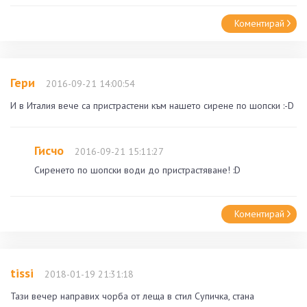
Коментирай
Гери
2016-09-21 14:00:54
И в Италия вече са пристрастени към нашето сирене по шопски :-D
Гисчо
2016-09-21 15:11:27
Сиренето по шопски води до пристрастяване! :D
Коментирай
tissi
2018-01-19 21:31:18
Тази вечер направих чорба от леща в стил Супичка, стана