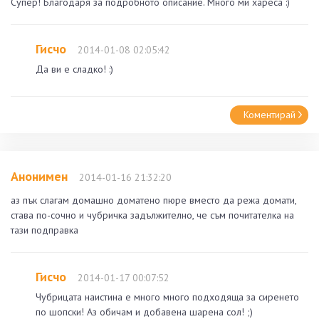
Супер! Благодаря за подробното описание. Много ми хареса :)
Гисчо
2014-01-08 02:05:42
Да ви е сладко! :)
Коментирай
Анонимен
2014-01-16 21:32:20
аз пък слагам домашно доматено пюре вместо да режа домати,
става по-сочно и чубричка задължително, че съм почитателка на
тази подправка
Гисчо
2014-01-17 00:07:52
Чубрицата наистина е много много подходяща за сиренето
по шопски! Аз обичам и добавена шарена сол! ;)