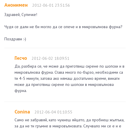
Анонимен
2012-06-01 23:51:56
Здравей, Супичке!
Чудя се дали не би могло да се опече и в микровълнова фурна?
Поздрави :-)
Гисчо
2012-06-02 18:09:51
Да, разбира се, че може да приготвиш сирене по шопски и в
микровълнова фурна. Става много по-бързо, необходими са
ти 4-5 минути, затова ако нямаш достатъчно време, винаги
може да приготвиш сирене по шопски в микровълнова
фурна.
Conina
2012-06-04 01:10:55
Само не забравяй, като чукнеш яйцето, да пробиеш жълтъка,
за да не ти гръмне в микровълновата. Случвало ми се е и е