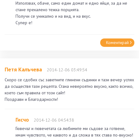
Използвах, обаче, само един домат и едно яйце, за да не
стане прекалено тежка порцията.
Получи се уникално и на вид, и на вкус.
Супер е!
Коментирай
Петя Калъчева
2014-12-06 03:49:54
Скоро се сдобих със заветните глинени съдинки и тази вечер успях
да осъществя тази рецепта. Стана невероятно вкусно, както всичко,
което съм правила от този сайт!
Поздрави и Благодарности!
Гисчо
2014-12-06 04:54:38
Гювечът и гювечетата са любимите ми съдове за готвене,
имам чувството, че каквото и да сложа в тях става по-вкусно!