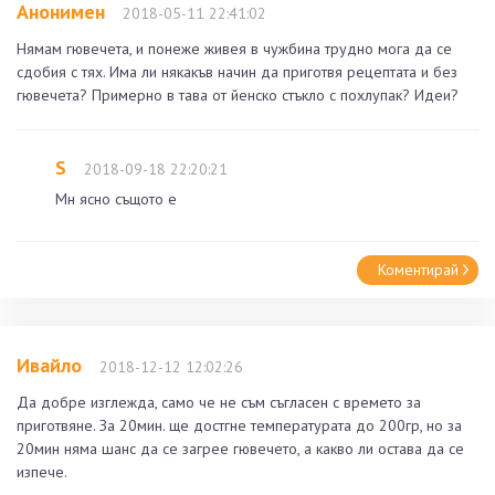
Анонимен
2018-05-11 22:41:02
Нямам гювечета, и понеже живея в чужбина трудно мога да се
сдобия с тях. Има ли някакъв начин да приготвя рецептата и без
гювечета? Примерно в тава от йенско стъкло с похлупак? Идеи?
S
2018-09-18 22:20:21
Мн ясно същото е
Коментирай
Ивайло
2018-12-12 12:02:26
Да добре изглежда, само че не съм съгласен с времето за
приготвяне. За 20мин. ще достгне температурата до 200гр, но за
20мин няма шанс да се загрее гювечето, а какво ли остава да се
изпече.