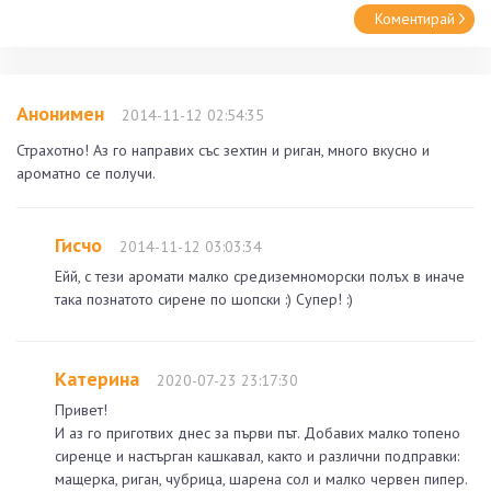
Коментирай
Анонимен
2014-11-12 02:54:35
Страхотно! Аз го направих със зехтин и риган, много вкусно и
ароматно се получи.
Гисчо
2014-11-12 03:03:34
Ейй, с тези аромати малко средиземноморски полъх в иначе
така познатото сирене по шопски :) Супер! :)
Катерина
2020-07-23 23:17:30
Привет!
И аз го приготвих днес за първи път. Добавих малко топено
сиренце и настърган кашкавал, както и различни подправки:
мащерка, риган, чубрица, шарена сол и малко червен пипер.