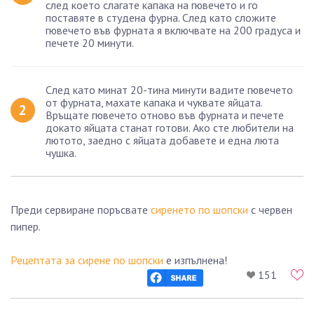
след което слагате капака на гювечето и го
поставяте в студена фурна. След като сложите
гювечето във фурната я включвате на 200 градуса и
печете 20 минути.
След като минат 20-тина минути вадите гювечето
от фурната, махате капака и чуквате яйцата.
Връщате гювечето отново във фурната и печете
докато яйцата станат готови. Ако сте любители на
лютото, заедно с яйцата добавете и една люта
чушка.
Преди сервиране поръсвате
сиренето по шопски
с червен
пипер.
Рецептата за сирене по шопски
е изпълнена!
151