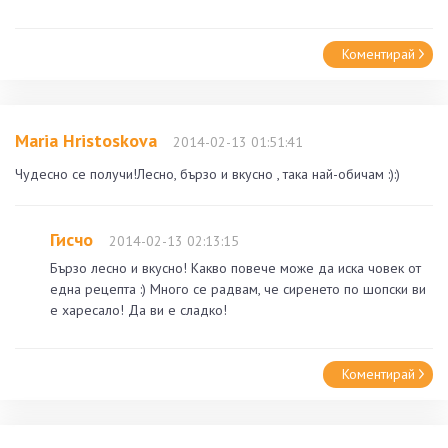
Коментирай
Maria Hristoskova
2014-02-13 01:51:41
Чудесно се получи!Лесно, бързо и вкусно , така най-обичам :):)
Гисчо
2014-02-13 02:13:15
Бързо лесно и вкусно! Какво повече може да иска човек от
една рецепта :) Много се радвам, че сиренето по шопски ви
е харесало! Да ви е сладко!
Коментирай