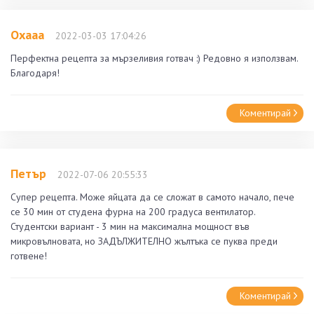
Охааа
2022-03-03 17:04:26
Перфектна рецепта за мързеливия готвач :) Редовно я използвам.
Благодаря!
Коментирай
Петър
2022-07-06 20:55:33
Супер рецепта. Може яйцата да се сложат в самото начало, пече
се 30 мин от студена фурна на 200 градуса вентилатор.
Студентски вариант - 3 мин на максимална мощност във
микровълновата, но ЗАДЪЛЖИТЕЛНО жълтъка се пуква преди
готвене!
Коментирай