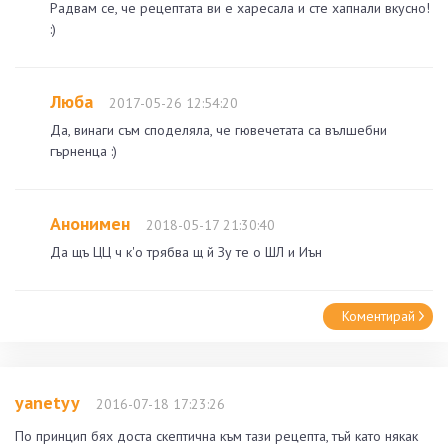
Радвам се, че рецептата ви е харесала и сте хапнали вкусно!
:)
Люба
2017-05-26 12:54:20
Да, винаги съм споделяла, че гювечетата са вълшебни
гърненца :)
Анонимен
2018-05-17 21:30:40
Да щъ ЦЦ ч к'о трябва щ й Зу те о ШЛ и Иън
Коментирай
yanetyy
2016-07-18 17:23:26
По принцип бях доста скептична към тази рецепта, тъй като някак