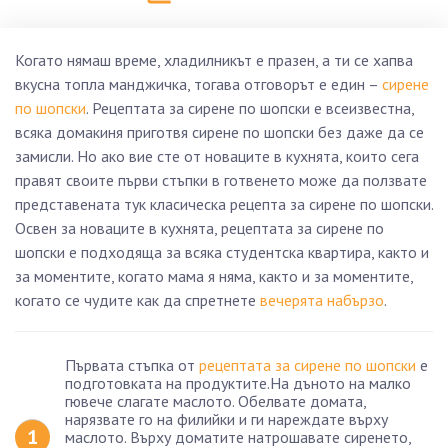
Когато нямаш време, хладилникът е празен, а ти се хапва
вкусна топла манджичка, тогава отговорът е един –
сирене
по шопски
. Рецептата за сирене по шопски е всеизвестна,
всяка домакиня приготвя сирене по шопски без даже да се
замисли. Но ако вие сте от новаците в кухнята, които сега
правят своите първи стъпки в готвенето може да ползвате
представената тук класическа рецепта за сирене по шопски.
Освен за новаците в кухнята, рецептата за сирене по
шопски е подходяща за всяка студентска квартира, както и
за моментите, когато мама я няма, както и за моментите,
когато се чудите как да спретнете
вечерята набързо
.
Първата стъпка от
рецептата за сирене по шопски
е
подготовката на продуктите.На дъното на малко
гювече слагате маслото. Обелвате домата,
нарязвате го на филийки и ги нареждате върху
маслото. Върху доматите натрошавате сиренето,