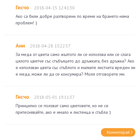
Гисчо
2018-04-15 12:41:30
Ако са били добре разтворени по време на брането-няма
проблем! :)
Ани
2018-04-28 15:22:37
За меда от цвета само жълтото ли се използва или се слага
цялото цветче със стъбълцето до дръжката, без дръжка? Ако
е използван цвета със стъблото и малките листчета вреден ли
е меда, може ли да се консумира? Моля отговорете ми.
Гисчо
2018-05-01 19:11:37
Принципно се ползват само цветовете, но не се
притеснявайте, ако е имало и листенца и стъбла :)
Коментирай