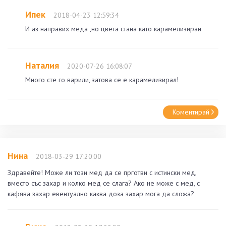
Ипек
2018-04-23 12:59:34
И аз направих меда ,но цвета стана като карамелизиран
Наталия
2020-07-26 16:08:07
Много сте го варили, затова се е карамелизирал!
Коментирай
Нина
2018-03-29 17:20:00
Здравейте! Може ли този мед да се прготви с истински мед,
вместо със захар и колко мед се слага? Ако не може с мед, с
кафява захар евентуално каква доза захар мога да сложа?