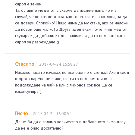
сироп е течен.
Та, оставяте медът от глухарче да изстине напълно и в
случай, че не стегне достатъно го връщате на котлона, за да
се довари. Спокойно! Нищо няма да му стане, ако се наложи
да поври още малко! :) Друга идея екъм по-течният мед от
глухарче да добавите една ванилия и да го ползвате като
сироп за разреждане ;)
Стасито
2017-04-24 15:58:27
Няколко часа го изчаках, но все още не е стегнал. Ако и след
второто варене не стане, ще си го ползвам течно - за
подслаждане на чайче или с лимонов сок все ще се
изконсумира :)
Гисчо
2017-04-24 16:00:54
Да не би да е голямо количество и добавеното лимонтозу
да не е било достатъчно?