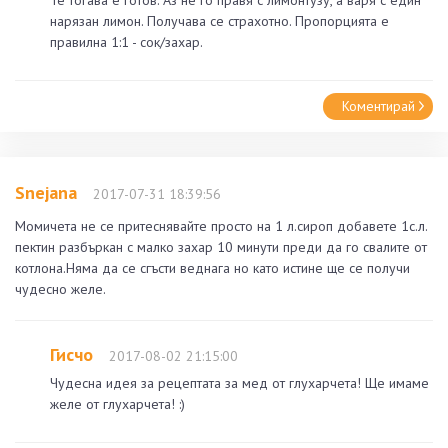
нарязан лимон. Получава се страхотно. Пропорцията е
правилна 1:1 - сок/захар.
Коментирай
Snejana
2017-07-31 18:39:56
Момичета не се притеснявайте просто на 1 л.сироп добавете 1с.л.
пектин разбъркан с малко захар 10 минути преди да го свалите от
котлона.Няма да се сгъсти веднага но като истине ще се получи
чудесно желе.
Гисчо
2017-08-02 21:15:00
Чудесна идея за рецептата за мед от глухарчета! Ще имаме
желе от глухарчета! :)