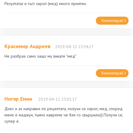
Резултатът е гъст сироп (мед) много приятен.
Коментирай
Красимир Андреев
2019-04-12 15:54:27
Не разбрах само защо му викате "мед"
Коментирай
Нигяр Емин
2019-04-12 23:01:17
Днес и аз направих по рецептата, получи се сироп, мед, според
мене е маджун, тъкмо навреме че бях го свършила:)).Получи се,
супер е.