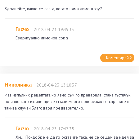
Здравейте, какво се слага, когато няма лимонтозу?
Гисчо
2018-04-21 19:49:33
Евернтуално лимонов сок :)
Коментирай
Николинка
2018-04-23 13:10:37
Иаз изпълних рецептата,но явно съм го преварила .стана гъстичък
но явно като изтине ще се сгъсти много повече.как се справяте в
такива случаи.Благодаря предварително.
Гисчо
2018-04-23 17:47:35
Хм... По-добре е да го оставите така, не се сещам за идея за