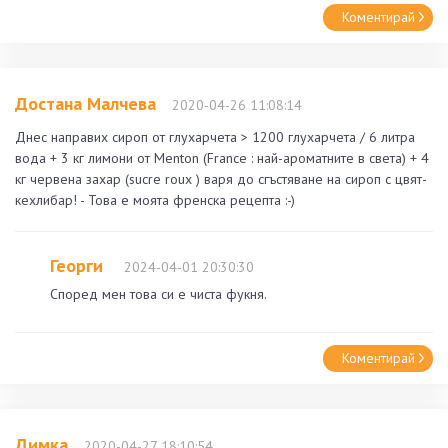
Коментирай
Достана Малчева
2020-04-26 11:08:14
Днес направих сироп от глухарчета > 1200 глухарчета / 6 литра
вода + 3 кг лимони от Menton (France : най-ароматните в света) + 4
кг червена захар (sucre roux ) варя до сгъстяване на сироп с цвят-
кехлибар! - Това е моята френска рецепта :-)
Георги
2024-04-01 20:30:30
Според мен това си е чиста фукня.
Коментирай
Димка
2020-04-27 18:10:54