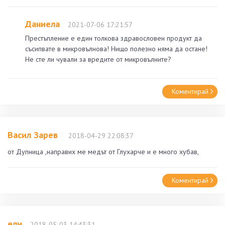
Даниела
2021-07-06 17:21:57
Престъпление е един толкова здравословен продукт да
съсипвате в микровълнова! Нищо полезно няма да остане!
Не сте ли чували за вредите от микровълните?
Коментирай
Васил Зарев
2018-04-29 22:08:37
от Дупница ,направих ме медът от Глухарче и е много хубав,
Коментирай
ели
2018-05-03 14:43:31