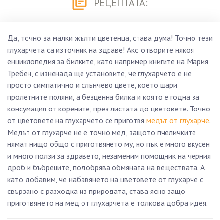
РЕЦЕПТАТА:
Да, точно за малки жълти цветенца, става дума! Точно тези
глухарчета са източник на здраве! Ако отворите някоя
енциклопедия за билките, като например книгите на Мария
Требен, с изненада ще установите, че глухарчето е не
просто симпатично и слънчево цвете, което шари
пролетните поляни, а безценна билка и която е годна за
консумация от корените, през листата до цветовете. Точно
от цветовете на глухарчето се приготвя
медът от глухарче
.
Медът от глухарче не е точно мед, защото пчеличките
нямат нищо общо с приготвянето му, но пък е много вкусен
и много ползи за здравето, незаменим помощник на черния
дроб и бъбреците, подобрява обмяната на веществата. А
като добавим, че набавянето на цветовете от глухарче с
свързано с разходка из природата, става ясно защо
приготвянето на мед от глухарчета е толкова добра идея.