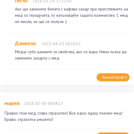
Гисчо
2018-03-29 17:22:50
Ако ще заменяте бялата с кафява захар при приготвянето на
мед от глухарчета, то използвайте същото количество. С мед
не мисля, че ще се получи :)
Даниела
2025-04-25 18:20:17
Медът губи ценните си свойства, ако се вари. Няма полза да
заменяте захарта с мед.
Коментирай
мария
2018-03-30 00:04:17
Правих този мед, става страхотен! Все едно ядеш пчелен мед!
Браво, страхотна рецепта!