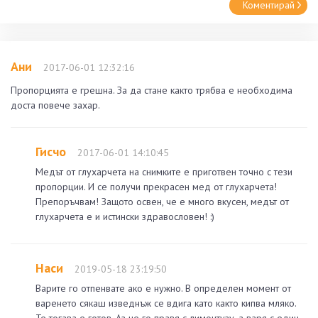
Коментирай
Ани
2017-06-01 12:32:16
Пропорцията е грешна. За да стане както трябва е необходима
доста повече захар.
Гисчо
2017-06-01 14:10:45
Медът от глухарчета на снимките е приготвен точно с тези
пропорции. И се получи прекрасен мед от глухарчета!
Препоръчвам! Защото освен, че е много вкусен, медът от
глухарчета е и истински здравословен! :)
Наси
2019-05-18 23:19:50
Варите го отпенвате ако е нужно. В определен момент от
варенето сякаш изведнъж се вдига като както кипва мляко.
Те тогава е готов. Аз не го правя с лимонтузу, а варя с един