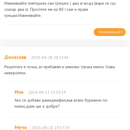
Извинявайте повторила съм грешно ( два кг.вода )вари се със
сзахар два кг. Простете ми на 80 г.съм и правя
грешки.Извинявайте.
Коментирай
Десислав
2020-04-28 18:13:43
Рецептата е точна, аз прибавям и няколко стръка мента. Става
невероятен
Или
2024-04-11 23:55:19
Ако се добави джинджифил,във всяко бурканче по-
малко,дали ще е добре?
Мечо
2026-04-20 19:37:19