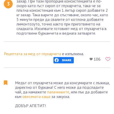
захар. При тази пропорция консистенцията е по-
скоро като гъст сироп от глухарчета, така че за
плътна консистенция към 1 литър сироп добавете 2
кг захар. Така варите до сгъстяване, около час, като
5 минути преди да свалите от котлона добавяте
лимонтозуто, точно както при приготвянето на
сладката. Изсипвате готовият мед от глухарчета в
подготвени бурканчета и веднага затваряте.
Рецептата за мед от глухарчета
е изпълнена.
106
Медът от глухарчета може да консумирате с лъжица,
директно от буркана! С него може да подсладите
чай, да намажете
палачинките
, или пък да добавите
към
овесената каша
за закуска.
ДОБЪР АПЕТИТ!