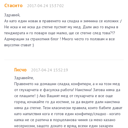
Стасито
2017-04-24 15:37:02
Здравей,
Аз като един новак в правенето на сладка и зимнина се изложих :/
Не иска и не иска да стегне пустият му мед. Дали ако го върна в
тенджерата и го поваря още малко, ще се стегне след това?!?
Адмирации за страхотния блог ! Много често го ползвам и все
вкусотии стават :)
Гисчо
2017-04-24 15:52:19
Здравейте,
Правенето на домашни сладка, конфитюри, а и на този мед
от глухарчета е фасулска работа! Наистина! Затова няма да
се плашите! :) Ако Вашият мед от глухарчета е все още
горещ, изчакайте го да изстине, за да видите дали наистина
няма да стегне. Тези класически правила, които бабите дават
като напътствия кога е готов един конфитюр/сладко - когато
капка не се разтича в порцеланова чиния са меко казано
несериозни, защото докато е врящ, всеки един захарен