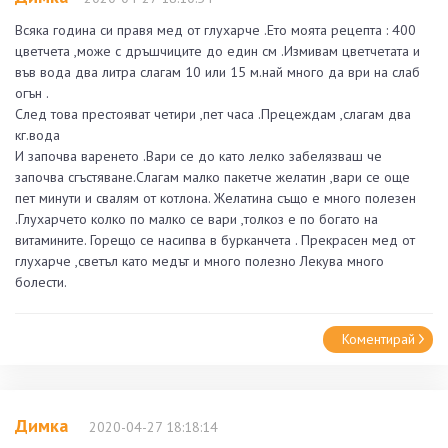
Всяка година си правя мед от глухарче .Ето моята рецепта : 400
цветчета ,може с дръшчиците до един см .Измивам цветчетата и
във вода два литра слагам 10 или 15 м.най много да ври на слаб
огън .
След това престояват четири ,пет часа .Прецеждам ,слагам два
кг.вода
И започва варенето .Вари се до като лелко забелязваш че
започва сгъстяване.Слагам малко пакетче желатин ,вари се още
пет минути и свалям от котлона. Желатина също е много полезен
.Глухарчето колко по малко се вари ,толкоз е по богато на
витамините. Горещо се насипва в бурканчета . Прекрасен мед от
глухарче ,светъл като медът и много полезно Лекува много
болести.
Коментирай
Димка
2020-04-27 18:18:14