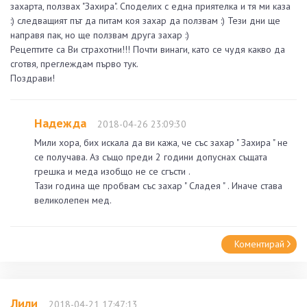
захарта, ползвах "Захира". Споделих с една приятелка и тя ми каза
:) следващият път да питам коя захар да ползвам :) Тези дни ще
направя пак, но ще ползвам друга захар :)
Рецептите са Ви страхотни!!! Почти винаги, като се чудя какво да
сготвя, преглеждам първо тук.
Поздрави!
Надежда
2018-04-26 23:09:30
Мили хора, бих искала да ви кажа, че със захар " Захира " не
се получава. Аз също преди 2 години допуснах същата
грешка и меда изобщо не се сгъсти .
Тази година ще пробвам със захар " Сладея " . Иначе става
великолепен мед.
Коментирай
Лили
2018-04-21 17:47:13