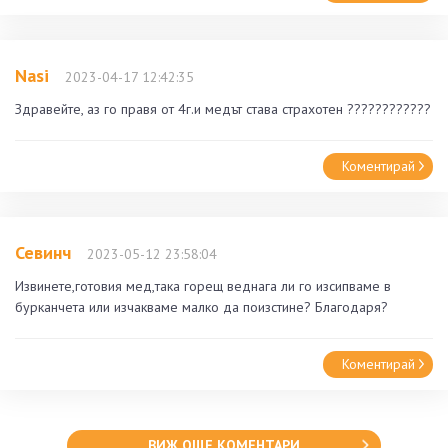
Nasi
2023-04-17 12:42:35
Здравейте, аз го правя от 4г.и медът става страхотен ????????????
Коментирай
Севинч
2023-05-12 23:58:04
Извинете,готовия мед,така горещ веднага ли го изсипваме в
бурканчета или изчакваме малко да поизстине? Благодаря?
Коментирай
ВИЖ ОЩЕ КОМЕНТАРИ