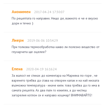
Анонимен
2017-04-24 17:30:07
По рецептата го направих. Нищо де, важното е че е вкусно
дори и течно :)
Лиери
2019-06-06 10:54:29
При толкова термообработка какво ли полезно вещество от
глухарчета ще оцелее?
Елена
2020-04-19 16:16:24
За жалост не стинах до коментара на Марияна по-горе , че
варенето трябва да става на отворен капак и на най ниската
възможна температура - иначе кипи. това трябва да го има в
самата рецепта. Аз два пъти го изкипях, а да чистиш
загорелия котлон си е направо кошмар! ВНИМАВАЙТЕ!