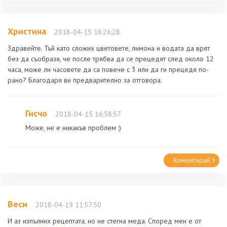
Христина
2018-04-15 16:26:28
Здравейте. Тъй като сложих цветовете, лимона и водата да врят
без да съобразя, че после трябва да се прецедят след около 12
часа, може ли часовете да са повече с 3 или да ги прецедя по-
рано? Благодаря ви предварително за отговора.
Гисчо
2018-04-15 16:58:57
Може, не е никакъв проблем :)
Коментирай
Веси
2018-04-19 11:57:50
И аз изпълних рецептата, но не стегна меда. Според мен е от