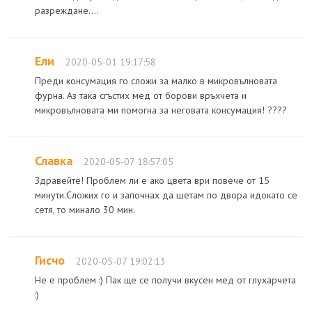
разреждане....
Ели
2020-05-01 19:17:58
Преди консумация го сложи за малко в микровълновата
фурна. Аз така сгъстих мед от борови връхчета и
микровълновата ми помогна за неговата консумация! ????
Славка
2020-05-07 18:57:05
Здравейте! Проблем ли е ако цвета ври повече от 15
минути.Сложих го и започнах да шетам по двора идокато се
сетя, то минало 30 мин.
Гисчо
2020-05-07 19:02:13
Не е проблем :) Пак ще се получи вкусен мед от глухарчета
:)