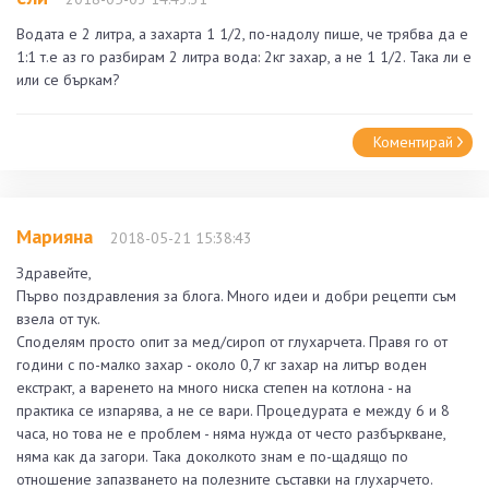
Водата е 2 литра, а захарта 1 1/2, по-надолу пише, че трябва да е
1:1 т.е аз го разбирам 2 литра вода: 2кг захар, а не 1 1/2. Така ли е
или се бъркам?
Коментирай
Марияна
2018-05-21 15:38:43
Здравейте,
Първо поздравления за блога. Много идеи и добри рецепти съм
взела от тук.
Споделям просто опит за мед/сироп от глухарчета. Правя го от
години с по-малко захар - около 0,7 кг захар на литър воден
екстракт, а варенето на много ниска степен на котлона - на
практика се изпарява, а не се вари. Процедурата е между 6 и 8
часа, но това не е проблем - няма нужда от често разбъркване,
няма как да загори. Така доколкото знам е по-щадящо по
отношение запазването на полезните съставки на глухарчето.