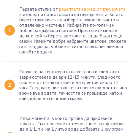
Първата стъпка от
рецептата за мед от глухарчета
е изборът и подготовката на глухарчетата. Когато
берете глухарчетата изберете някое по-чисто и
отдалечено местенце. Избирайте по-големи и
добре разцъфнали цветове. Пригответе меда в
деня, в който берете цветовете, за да бъдат още
свежи. Измийте добре набраните цветове, сложете
ги в тенджера, добавете ситно нарязания лимон и
налейте водата.
Сложете на тенджерата на котлона и след като
заври оставете да ври 12-15 минути, след което
свалете от огъня оставете да престои около 12
часа.След като цветовете са престояли достатъчно
време във водата, течността се прецежда, като е
най-добре да се ползва марля.
Идва момента, в който трябва да прибавите
захарта. Съотношението течност към захар трябва
да е 1:1, т.е. на 1 литър вода добавяте 1 килограм