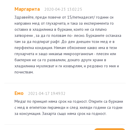
Маргарита
2020-04-23 13:02:25
Здравейте, преди повече от 15/петнадесет/ години си
направих мед от глухарчета, и така за експеримента го
оставих в хладилника в буркани, които не са плътно
затворени , за да го ползвам по- лесно. Бурканите останаха
там за да подпират рафт. До ден днешен този мед е в
перфектна кондиция. Нямам обяснение какво има в тези
глухарчета и защо никакъв микроорганизъм - плесен или
бактерия не са го развалили, докато други храни в
хладилника мухлясват и ги изхвърлям, и редовно го мия и
почиствам.
Емо
2021-04-17 19:49:32
Медът по принцип няма срок на годност. Открити са буркани
с мед в египетски пирамиди и след хиляди години са годни
за консумация. Захарта също няма срок на годност.