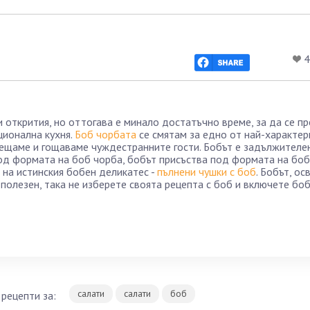
4
и открития, но оттогава е минало достатъчно време, за да се п
ционална кухня.
Боб чорбата
се смятам за едно от най-характер
срещаме и гощаваме чуждестранните гости. Бобът е задължителе
под формата на боб чорба, бобът присъства под формата на боб
на истинския бобен деликатес -
пълнени чушки с боб
. Бобът, ос
 полезен, така не изберете своята рецепта с боб и включете боб
салати
салати
боб
рецепти за: