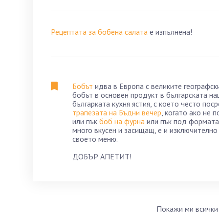
Рецептата за бобена салата
е изпълнена!
Бобът
идва в Европа с великите географск
бобът в основен продукт в българската на
българката кухня ястия, с което често по
трапезата на Бъдни вечер
, когато ако не 
или пък
боб на фурна
или пък под формата 
много вкусен и засищащ, е и изключително
своето меню.
ДОБЪР АПЕТИТ!
Покажи ми всички 