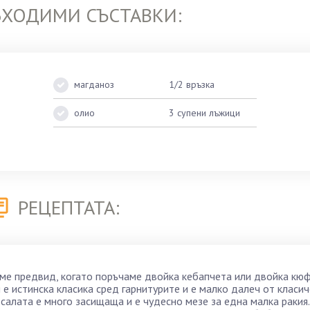
БХОДИМИ СЪСТАВКИ:
магданоз
1/2 връзка
олио
3 супени лъжици
РЕЦЕПТАТА:
аме предвид, когато поръчаме двойка кебапчета или двойка кюф
 е истинска класика сред гарнитурите и е малко далеч от класи
 салата е много засищаща и е чудесно мезе за една малка ракия.