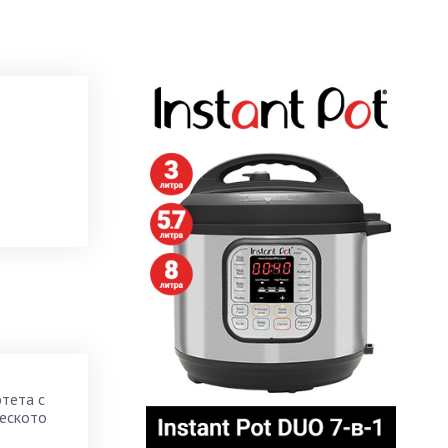
тета с
ческото