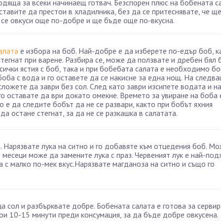
одяща за всеки начинаещ готвач. Безспорен плюс на бобената са
тавите да престои в хладилника, без да се притеснявате, че ще
е се овкуси още по-добре и ще бъде още по-вкусна.
алата
е избора на боб. Най-добре е да изберете по-едър боб, к
тегнат при варене. Разбира се, може да ползвате и дребен бял 
сички ястия с боб, така и при бобебата салата е необходимо б
оба с вода и го оставете да се накисне за една нощ. На следв
сложете да заври без сол. След като заври изсипете водата и н
го оставате да ври докато омекне. Времето за увиране на боба 
о е да следите бобът да не се развари, както при бобът яхния
да остане стегнат, за да не се разкашка в салатата.
. Нарязвате лука на ситно и го добавяте към отцедения боб. М
е месеци може да замените лука с праз. Червеният лук е най-по
 а с малко по-мек вкус.Нарязвате магданоза на ситно и също го
а сол и разбърквате добре. Бобената салата е готова за сервир
ои 10-15 минути преди консумация, за да бъде добре овкусена.