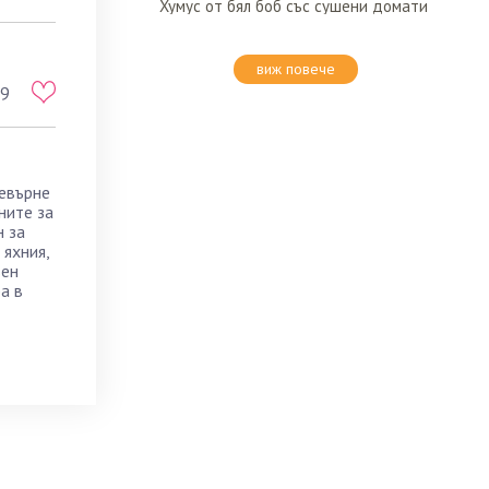
Хумус от бял боб със сушени домати
виж повече
9
ревърне
ните за
н за
 яхния,
вен
а в