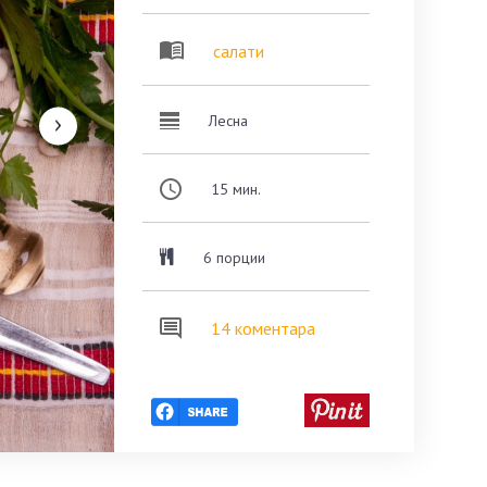
салати
Лесна
15
мин.
6 порции
14 коментара