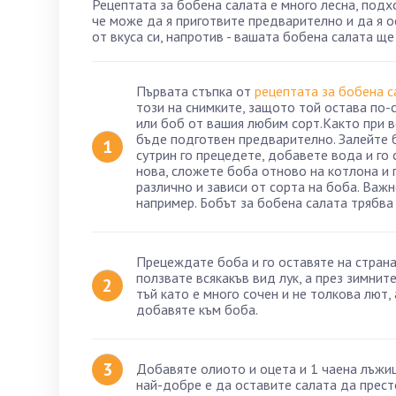
Рецептата за бобена салата е много лесна, подх
че може да я приготвите предварително и да я ос
от вкуса си, напротив - вашата бобена салата щ
Първата стъпка от
рецептата за бобена с
този на снимките, защото той остава по-с
или боб от вашия любим сорт.Както при в
бъде подготвен предварително. Залейте б
сутрин го прецедете, добавете вода и го 
нова, сложете боба отново на котлона и 
различно и зависи от сорта на боба. Важн
например. Бобът за бобена салата трябва 
Прецеждате боба и го оставяте на страна
ползвате всякакъв вид лук, а през зимнит
тъй като е много сочен и не толкова лют,
добавяте към боба.
Добавяте олиото и оцета и 1 чаена лъжиц
най-добре е да оставите салата да прест