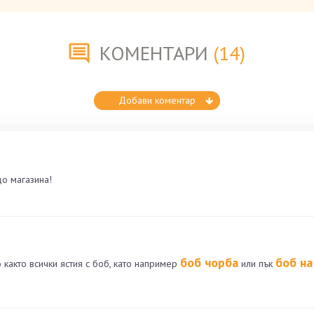
КОМЕНТАРИ
(14)
Добави коментар
до магазина!
боб чорба
боб на
о както всички ястия с боб, като например
или пък