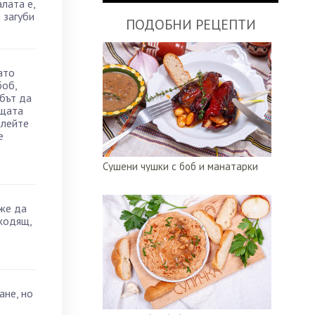
лата е,
 загуби
ПОДОБНИ РЕЦЕПТИ
ато
боб,
обът да
ащата
алейте
е
Сушени чушки с боб и манатарки
оже да
дходящ,
ане, но