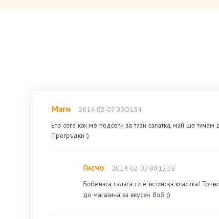
Маги
2014-02-07 00:01:34
Ето сега как ме подсети за тази салатка, май ще тичам 
Прегръдки :)
Гисчо
2014-02-07 00:12:38
Бобената салата си е истинска класика! Точн
до магазина за вкусен боб ;)