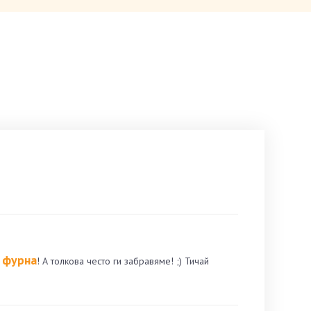
 фурна
! А толкова често ги забравяме! ;) Тичай