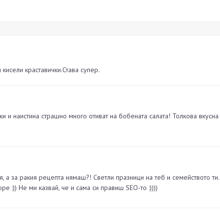
 кисели краставички.Става супер.
 и наистина страшно много отиват на бобената салата! Толкова вкусна 
я, а за ракия рецепта нямаш?! Светли празници на теб и семейството ти
оре :)) Не ми казвай, че и сама си правиш SEO-то :))))