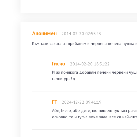
Анонимен
2014-02-20 02:55:43
Към тази салата аз прибавям и червена печена чушка и
Гисчо
2014-02-20 18:51:22
И аз понякога добавям печени червени чушки
гарнитура! :)
ГГ
2024-12-22 09:41:19
Абе, Гисчо, абе дете, що пишеш тук-там раки
основно, то и гугъл вече знае, все си най-отг