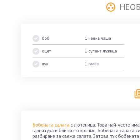
НЕО
боб
1 чаена чаша
оцет
1 супена лъжица
лук
1 глава
Бобената салата
с лютеница. Това най-често им
гарнитура в близкото кръчме. Бобената салата си
разбиране за свежа салата. Затова пък бобената