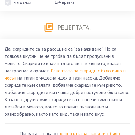
магданоз
1/4 връзка
РЕЦЕПТАТА:
Да, скаридите са за ракош, не са “за наяждане”. Но са
толкова вкусни, че не трябва да бъдат пропускани в
менюто. Скаридите внасят много цвят в менюто, внасят
настроение и аромат.
Рецептата за скариди с бяло вино и
чесън
на тиган е чудесна идея в тази насока. Добавяме
скаридите към салата, добавяме скаридите към ризото,
добавяме скаридите към чаша добре изстудено бяло вино.
Казано с други думи, скаридите са от онези симпатични
детайли в менюто, които го правят пълноценно и
разнообразно, както като вид, така и като вкус.
Първата стъпка от
рецептата за скариди с бяло