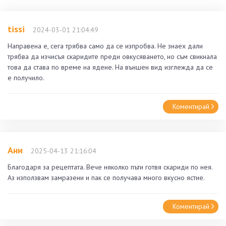
tissi
2024-03-01 21:04:49
Направена е, сега трябва само да се изпробва. Не знаех дали
трябва да изчисъя скаридите преди овкусяването, но съм свикнала
това да става по време на ядене. На външен вид изглежда да се
е получило.
Коментирай
Ани
2025-04-13 21:16:04
Благодаря за рецептата. Вече няколко пъти готвя скариди по нея.
Аз използвам замразени и пак се получава много вкусно ястие.
Коментирай