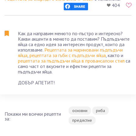
404
Как да направим менюто по-пъстро и интересно?
Какви акценти в менюто да поставим? Пъдпъдъчите
яйца са едно идея за интересен продукт, които да
използваме.
Рецептата за мариновани пъдпъдъчи
яйца
,
рецептата за гъби с пъдпъдъчи яйца
, както и
рецептата за пъдпъдъчи яйца в провансалски стил
са
само част от вкусните и ефектни рецепти за
пъдпъдъчи яйца.
ДОБЪР АПЕТИТ!
основни
риба
Покажи ми всички рецепти
за:
предястие