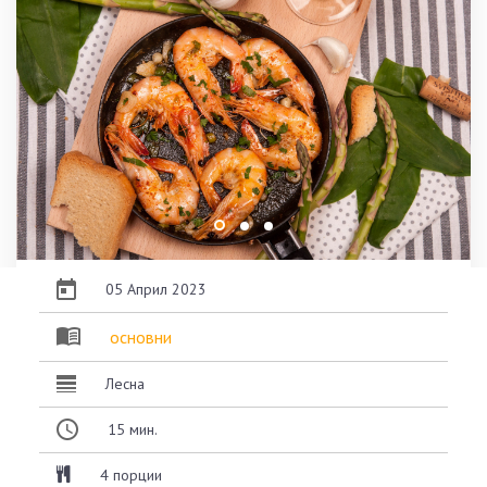
05 Април 2023
основни
Лесна
15
мин.
4 порции