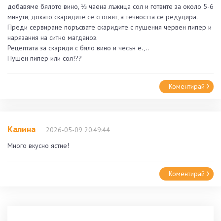
добавяме бялото вино, ⅓ чаена лъжица сол и готвите за около 5-6
минути, докато скаридите се сготвят, а течността се редуцира.
Преди сервиране поръсвате скаридите с пушения червен пипер и
нарязания на ситно магданоз.
Рецептата за скариди с бяло вино и чесън е.,..
Пушен пипер или сол!??
Коментирай
Калина
2026-05-09 20:49:44
Много вкусно ястие!
Коментирай