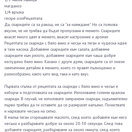
магданоз
1/4 връзка
recipe iconРецептата:
Да, скаридите са за ракош, не са “за наяждане”. Но са толкова
вкусни, че не трябва да бъдат пропускани в менюто. Скаридите
внасят много цвят в менюто, внасят настроение и аромат.
Рецептата за скариди с бяло вино и чесън на тиган е чудесна идея
в тази насока. Добавяме скаридите към салата, добавяме
скаридите към ризото, добавяме скаридите към чаша добре
изстудено бяло вино. Казано с други думи, скаридите са от онези
симпатични детайли в менюто, които го правят пълноценно и
разнообразно, както като вид, така и като вкус.
Първата стъпка от рецептата за скариди с бяло вино и чесън е
изборът и подготовката на скаридите. Използваме големи кралски
скариди. В случай, че използвате замразени скариди, задължително
първо трябва да ги оставите да се размразят напълно. Почиствате
и нарязвате чесъна на ситно.
В малък тиган сгорещявате маслото, след което добавяте към него
чесъна и разбърквате добре за около 20-30 секунди. След това
добавяте скаридите, разбъркваме за около минута, след което