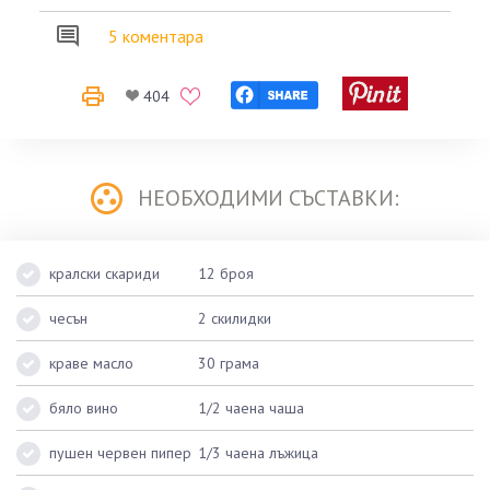
5 коментара
404
НЕОБХОДИМИ СЪСТАВКИ:
кралски скариди
12 броя
чесън
2 скилидки
краве масло
30 грама
бяло вино
1/2 чаена чаша
пушен червен пипер
1/3 чаена лъжица