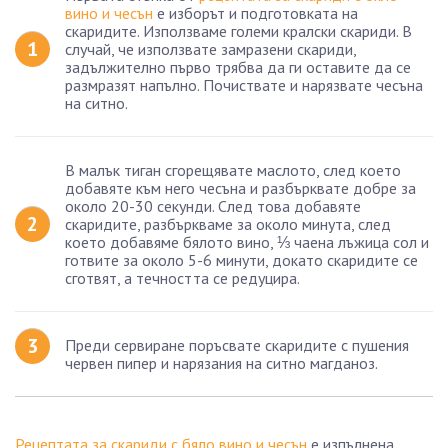
вино и чесън
е изборът и подготовката на
скаридите. Използваме големи кралски скариди. В
случай, че използвате замразени скариди,
задължително първо трябва да ги оставите да се
размразят напълно. Почиствате и нарязвате чесъна
на ситно.
В малък тиган сгорещявате маслото, след което
добавяте към него чесъна и разбърквате добре за
около 20-30 секунди. След това добавяте
скаридите, разбъркваме за около минута, след
което добавяме бялото вино, ⅓ чаена лъжица сол и
готвите за около 5-6 минути, докато скаридите се
сготвят, а течността се редуцира.
Преди сервиране поръсвате скаридите с пушения
червен пипер и нарязания на ситно магданоз.
Рецептата за скариди с бяло вино и чесън
е изпълнена.