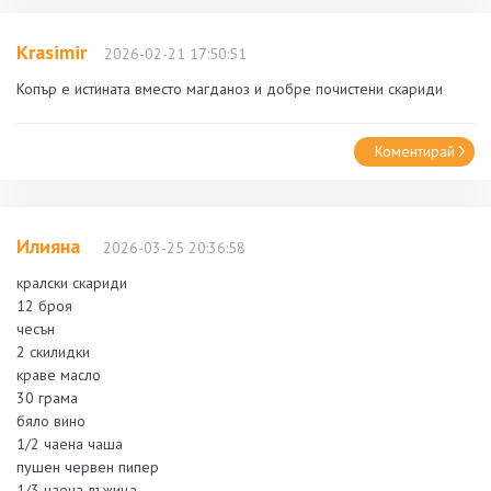
Krasimir
2026-02-21 17:50:51
Копър е истината вместо магданоз и добре почистени скариди
Коментирай
Илияна
2026-03-25 20:36:58
кралски скариди
12 броя
чесън
2 скилидки
краве масло
30 грама
бяло вино
1/2 чаена чаша
пушен червен пипер
1/3 чаена лъжица