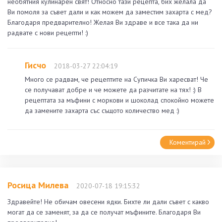
необятния кулинарен свят! Относно тази рецепта, бих желала да
Ви помоля за съвет дали и как можем да заместим захарта с мед?
Благодаря предварително! Желая Ви здраве и все така да ни
радвате с нови рецепти! :)
Гисчо
2018-03-27 22:04:19
Много се радвам, че рецептите на Супичка Ви харесват! Че
се получават добре и че можете да разчитате на тях! :) В
рецептата за мъфини с моркови и шоколад спокойно можете
да замените захарта със същото количество мед :)
Коментирай
Росица Милева
2020-07-18 19:15:32
Здравейте! Не обичам овесени ядки. Бихте ли дали съвет с какво
могат да се заменят, за да се получат мъфините. Благодаря Ви