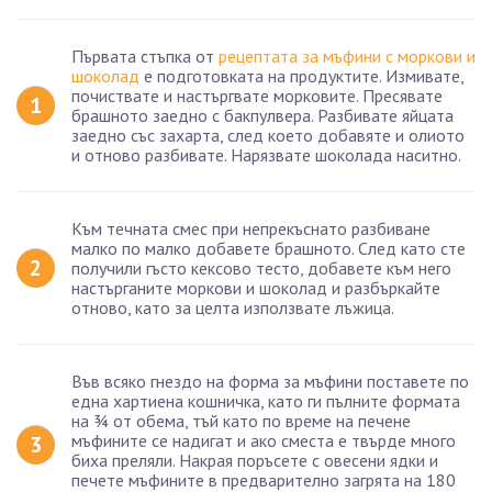
Първата стъпка от
рецептата за мъфини с моркови и
шоколад
е подготовката на продуктите. Измивате,
почиствате и настъргвате морковите. Пресявате
брашното заедно с бакпулвера. Разбивате яйцата
заедно със захарта, след което добавяте и олиото
и отново разбивате. Нарязвате шоколада наситно.
Към течната смес при непрекъснато разбиване
малко по малко добавете брашното. След като сте
получили гъсто кексово тесто, добавете към него
настърганите моркови и шоколад и разбъркайте
отново, като за целта използвате лъжица.
Във всяко гнездо на форма за мъфини поставете по
една хартиена кошничка, като ги пълните формата
на ¾ от обема, тъй като по време на печене
мъфините се надигат и ако сместа е твърде много
биха преляли. Накрая поръсете с овесени ядки и
печете мъфините в предварително загрята на 180