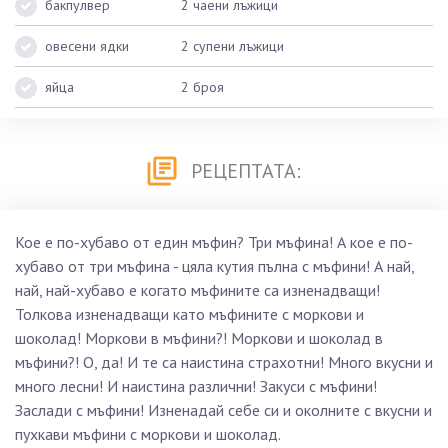
бакпулвер
2 чаени лъжици
овесени ядки
2 супени лъжици
яйца
2 броя
РЕЦЕПТАТА:
Кое е по-хубаво от един мъфин? Три мъфина! А кое е по-
хубаво от три мъфина - цяла кутия пълна с мъфини! А най,
най, най-хубаво е когато мъфините са изненадващи!
Толкова изненадващи като мъфините с моркови и
шоколад! Моркови в мъфини?! Моркови и шоколад в
мъфини?! О, да! И те са наистина страхотни! Много вкусни и
много лесни! И наистина различни! Закуси с мъфини!
Заслади с мъфини! Изненадай себе си и околните с вкусни и
пухкави мъфини с моркови и шоколад.