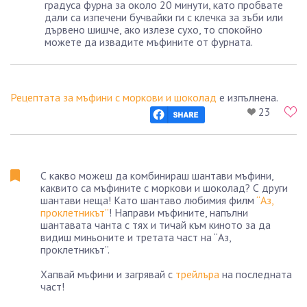
градуса фурна за около 20 минути, като пробвате
дали са изпечени бучвайки ги с клечка за зъби или
дървено шишче, ако излезе сухо, то спокойно
можете да извадите мъфините от фурната.
Рецептата за мъфини с моркови и шоколад
е изпълнена.
23
С какво можеш да комбинираш шантави мъфини,
каквито са мъфините с моркови и шоколад? С други
шантави неща! Като шантаво любимия филм
“Аз,
проклетникът”
! Направи мъфините, напълни
шантавата чанта с тях и тичай към киното за да
видиш миньоните и третата част на “Аз,
проклетникът”.
Хапвай мъфини и загрявай с
трейлъра
на последната
част!