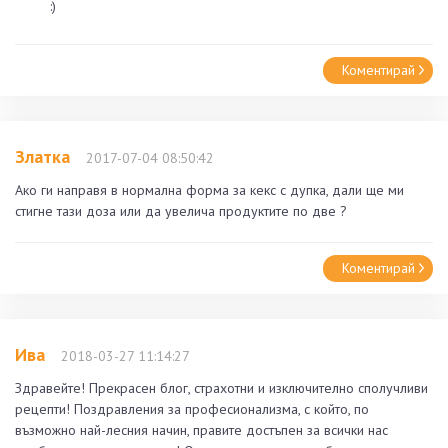
:)
Коментирай
Златка
2017-07-04 08:50:42
Ако ги направя в нормална форма за кекс с дупка, дали ще ми
стигне тази доза или да увелича продуктите по две ?
Коментирай
Ива
2018-03-27 11:14:27
Здравейте! Прекрасен блог, страхотни и изключително сполучливи
рецепти! Поздравления за професионализма, с който, по
възможно най-лесния начин, правите достъпен за всички нас