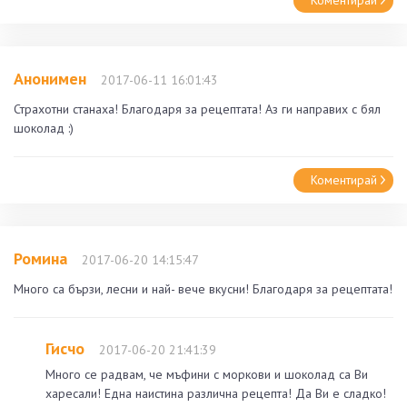
Анонимен
2017-06-11 16:01:43
Страхотни станаха! Благодаря за рецептата! Аз ги направих с бял
шоколад :)
Коментирай
Ромина
2017-06-20 14:15:47
Много са бързи, лесни и най- вече вкусни! Благодаря за рецептата!
Гисчо
2017-06-20 21:41:39
Много се радвам, че мъфини с моркови и шоколад са Ви
харесали! Една наистина различна рецепта! Да Ви е сладко!