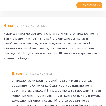
Коментирай
Нина
2017-03-23 10:16:30
Искам да кажа, че съм доста спъната в кухнята. Благодарение на
Вашите рецепти и начина по който е описано всичко, аз и
семейството ми вярват, че има надежда за мен в кухнята. И
надежда, че някой ден няма да оставя мъжа си съвсем гладен.
Благодаря! :) И тук идва моят въпрос: Шоколадът натурален или
млечен да бъде?
Гисчо
2017-03-23 10:54:09
Благодаря за чудесните думи! Това е и моят стремеж -
рецептите на Супичка да бъдат лесни за изпълнение, а
розултатът да е вкусен! И тава, всички да са доволни - и тези,
които приготвят лесни ястия, и тези, които си похапват вкусна
домашно приготвена храна! Много се радвам, че се
получава! А що се отнася до рецептата за мъфини с моркови