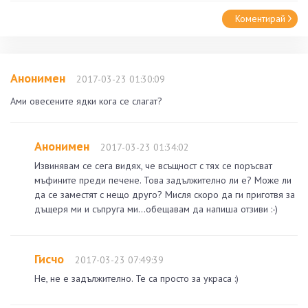
Коментирай
Анонимен
2017-03-23 01:30:09
Ами овесените ядки кога се слагат?
Анонимен
2017-03-23 01:34:02
Извинявам се сега видях, че всъщност с тях се поръсват
мъфините преди печене. Това задължително ли е? Може ли
да се заместят с нещо друго? Мисля скоро да ги приготвя за
дъщеря ми и съпруга ми...обещавам да напиша отзиви :-)
Гисчо
2017-03-23 07:49:39
Не, не е задължително. Те са просто за украса :)