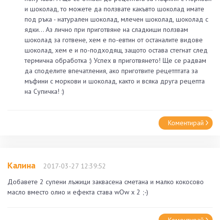
и шоколад, то можете да ползвате какъвто шоколад имате
под ръка - натурален шоколад, млечен шоколад, шоколад с
ядки... Аз лично при приготвяне на сладкиши ползвам
шоколад за готвене, хем е по-евтин от останалите видове
шоколад, хем е и по-подходящ, защото остава стегнат след
термична обработка :) Успех в приготвянето! Ще се радвам
да споделите впечатления, ако приготвите рецетптата за
мъфини с моркови и шоколад, както и всяка друга рецепта
на Супичка! :)
Коментирай
Калина
2017-03-27 12:39:52
Добавете 2 супени лъжици заквасена сметана и малко кокосово
масло вместо олио и ефекта става wOw х 2 ;-)
Коментирай