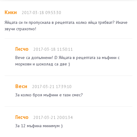
Кики
2017-03-18 09:53:30
Яйцата си ги пропуснала в рецептата. колко яйца трябват? Иначе
звучи страхотно!
Гисчо
2017-03-18 11:50:11
Вече са допълнени! :D Яйцата в рецептата за мъфини с
моркови и шоколад са две :)
Веси
2017-03-21 17:39:10
За колко броя мъфини е тази смес?
Гисчо
2017-03-21 20:01:34
За 12 мъфина минимум :)