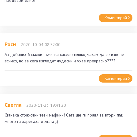
предварително!
Коментирай
Роси
2020-10-04 08:52:00
Аз добавих 6 малки лъжички кисело мляко, чакам да се изпече
всичко, но за сега изгледат чудесни и ухае прекрасно????
Коментирай
Светла
2020-11-23 19:41:20
Станаха страхотни тези мъфини! Сега ще ги правя за втори път,
много ги харесаха децата ,:)