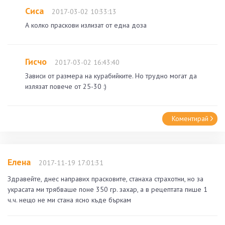
Сиса
2017-03-02 10:33:13
А колко праскови излизат от една доза
Гисчо
2017-03-02 16:43:40
Зависи от размера на курабийките. Но трудно могат да
излязат повече от 25-30 :)
Коментирай
Елена
2017-11-19 17:01:31
Здравейте, днес направих прасковите, станаха страхотни, но за
украсата ми трябваше поне 350 гр. захар, а в рецептата пише 1
ч.ч. нещо не ми стана ясно къде бъркам