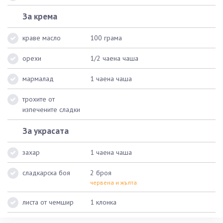
За крема
краве масло
100 грама
орехи
1/2 чаена чаша
мармалад
1 чаена чаша
трохите от
изпечените сладки
За украсата
захар
1 чаена чаша
сладкарска боя
2 броя
червена и жълта
листа от чемшир
1 клонка