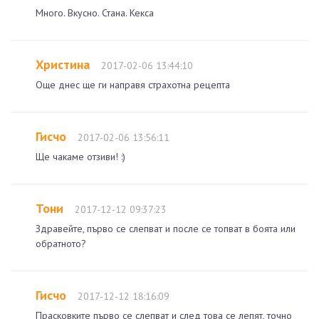
Много. Вкусно. Стана. Кекса
Христина
2017-02-06 13:44:10
Още днес ще ги направя страхотна рецепта
Гисчо
2017-02-06 13:56:11
Ще чакаме отзиви! :)
Тони
2017-12-12 09:37:23
Здравейте, първо се слепват и после се топват в боята или
обратното?
Гисчо
2017-12-12 18:16:09
Прасковките първо се слепват и след това се лепят, точно