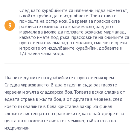
След като курабийките са изпечени, идва моментът,
в който трябва да ги издълбаете. Това става с
помощта на остър нож. За крема за прасковките
разбивате омекналото краве масло, заедно с
мармалада (може да ползвате всякакъв мармалад,
какъвто имате под ръка, прасковките на снимките са
приготвени с мармалад от малини), смлените орехи
и трохите от издълбаните курабийки, добавяте и
1/3 чаена чаша вода.
Пълните дупките на курабийките с приготвения крем.
Следва украсяването. В два отделни съда разтваряте
червена и жълта сладкарска боя. Топвате всяка сладка от
едната страна в жълта боя, а от другата в червена, след
което ги оваляйте в бяла кристална захар. За финал
сложете листенцата на прасковките, като най-добре е за
целта да използвате листа от чемшир, тъй като са по-
издръжливи.