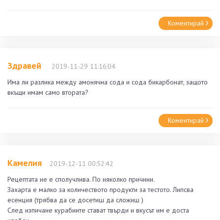
Коментирай
Здравей
2019-11-29 11:16:04
Има ли разлика между амонячна сода и сода бикарбонат, защото
вкъщи имам само втората?
Коментирай
Камелия
2019-12-11 00:52:42
Рецептата не е сполучлива. По няколко причини.
Захарта е малко за количеството продукти за тестото. Липсва
есенция (трябва да се досетиш да сложиш )
След изпичане курабиите стават твърди и вкусът им е доста