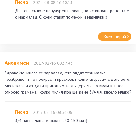
Гисчо
2025-08-08 16:40:13
Да, това също е популярен вариант, но истинската рецепта е
с мармалад. С крем стават по-тежки и мазнички :)
Коментирай
Анонимен
2017-02-16 00:37:43
Здравейте, много се зарадвах, като видях тези малко
позабравени, но прекрасни прасковки, които свързвам с детството.
Бих искала и аз да ги приготвям за дъщеря ми, но имам въпрос
относно грамажа...колко милилитра ще рече 3/4 ч.ч. кисело мляко?
Гисчо
2017-02-16 08:36:06
3/4 чаена чаша е около 140-150 мл :)