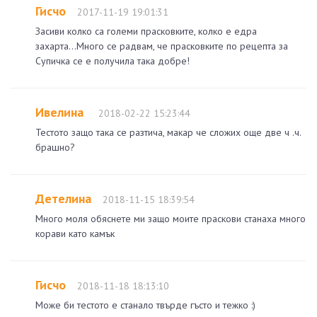
Гисчо
2017-11-19 19:01:31
Засиви колко са големи прасковките, колко е едра
захарта...Много се радвам, че прасковките по рецепта за
Супичка се е получила така добре!
Ивелина
2018-02-22 15:23:44
Тестото защо така се разтича, макар че сложих още две ч .ч.
брашно?
Детелина
2018-11-15 18:39:54
Много моля обяснете ми защо моите праскови станаха много
корави като камък
Гисчо
2018-11-18 18:13:10
Може би тестото е станало твърде гъсто и тежко :)