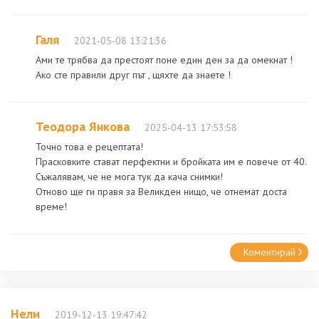
Галя
2021-05-08 13:21:36
Ами те трябва да престоят поне един ден за да омекнат !
Ако сте правили друг път , щяхте да знаете !
Теодора Янкова
2025-04-13 17:53:58
Точно това е рецептата!
Прасковките стават перфектни и бройката им е повече от 40.
Съжалявам, че не мога тук да кача снимки!
Отново ще ги правя за Великден нищо, че отнемат доста
време!
Коментирай
Нели
2019-12-13 19:47:42