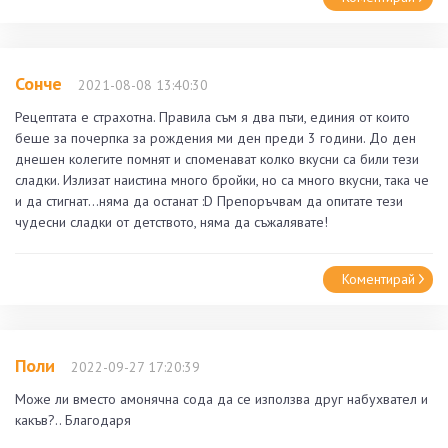
Сонче
2021-08-08 13:40:30
Рецептата е страхотна. Правила съм я два пъти, единия от които
беше за почерпка за рождения ми ден преди 3 години. До ден
днешен колегите помнят и споменават колко вкусни са били тези
сладки. Излизат наистина много бройки, но са много вкусни, така че
и да стигнат...няма да останат :D Препоръчвам да опитате тези
чудесни сладки от детството, няма да съжалявате!
Коментирай
Поли
2022-09-27 17:20:39
Може ли вместо амонячна сода да се използва друг набухвател и
какъв?.. Благодаря