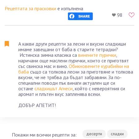
Рецептата за прасковки
е изпълнена
98
А какви други рецепти за лесни и вкусни сладкиши
имаме завещани от баба в старите тетрадки?
Истинска зимна класика са
винените пурички
,
наричани още маслени пурички, които се приготвят
със свинска мас и вино.
Обикновените курабийки на
баба
също са толкова лесни за приготвяне и толкова
вкусни, че не трябва да бъдат забравяни. За по-
специални поводи пък винаги актуален ще си
остане
сладкишът Агнеси
, който с невероятния си
аромат и плътен вкус запленява всеки.
ДОБЪР АПЕТИТ!
десерти
сладки
Покажи ми всички рецепти за: