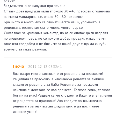
хлебен
Задължително се напукват при печене
От тази доза продукти излизат около 30—40 праскови с големина
на малка мандарина, т.е. около 70—80 половинки
Брашното е много. Ако се сложат шестте чаши, упоменати в
рецептата, тестото ще стане много, много твърдо
Съжалявам за критичния коментар, но аз се опитах да ги направя
по специален повод, не се получи добър продукт, макар че ми
отне цял следобед и не бих искала някой друг също да си губи
времето за такъв резултат.
Гисчо
2019-12-12 08:32:41
Благодаря много заотзивите от рецептата за прасковки!
Рецептата за прасковки е класическа рецепта за любими
сладки от рецептата за баба. Рецептата за прасковки
наистина е доказала се във времето! Толкова сочни, толкова
богати на вкус! Радвам се, че споделяте Вашите впечатления
от рецептата за прасковки! Ако следите по-внимателно
рецептата за тези вкусни сладки, щяхте да постигнете
истински успех!