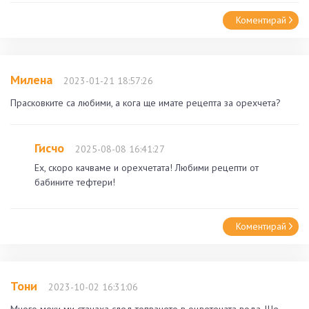
Коментирай
Милена
2023-01-21 18:57:26
Прасковките са любими, а кога ще имате рецепта за орехчета?
Гисчо
2025-08-08 16:41:27
Ех, скоро качваме и орехчетата! Любими рецепти от
бабините тефтери!
Коментирай
Тони
2023-10-02 16:31:06
Много меки ми станаха след топването в оцветената вода. Ще