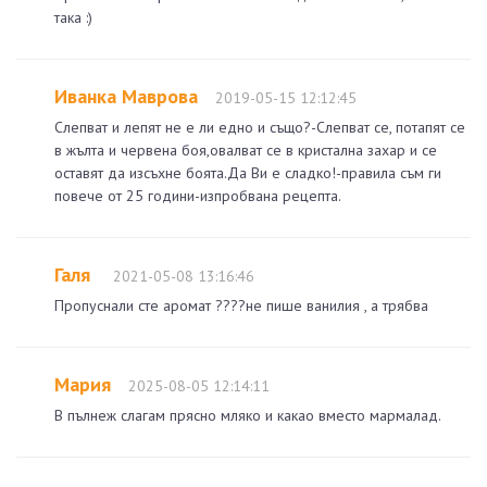
така :)
Иванка Маврова
2019-05-15 12:12:45
Слепват и лепят не е ли едно и също?-Слепват се, потапят се
в жълта и червена боя,овалват се в кристална захар и се
оставят да изсъхне боята.Да Ви е сладко!-правила съм ги
повече от 25 години-изпробвана рецепта.
Галя
2021-05-08 13:16:46
Пропуснали сте аромат ????не пише ванилия , а трябва
Мария
2025-08-05 12:14:11
В пълнеж слагам прясно мляко и какао вместо мармалад.