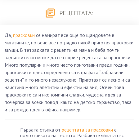
РЕЦЕПТАТА:
Да,
прасковки
се намират все още по щандовете в
магазините, но вече все по-рядко някой приготвя прасковки
вкъщи. В тетрадката с рецепти на мама и баба почти
задължително може да се открие рецептата за прасковки.
Много популярни и много често приготвяни преди години,
прасковките днес определено са в графата “забравени
рецепти” и то много незаслужено. Приготвят се лесно и са
наистина много апетитни и ефектни на вид. Освен това
прасковките са и икономични сладки, чудесна идея за
почерпка за всеки повод, както на детско тържество, така
и за рожден ден в офиса например.
Първата стъпка от
рецептата за прасковки
е
подготовката на тестото. Разбивате яйцата със