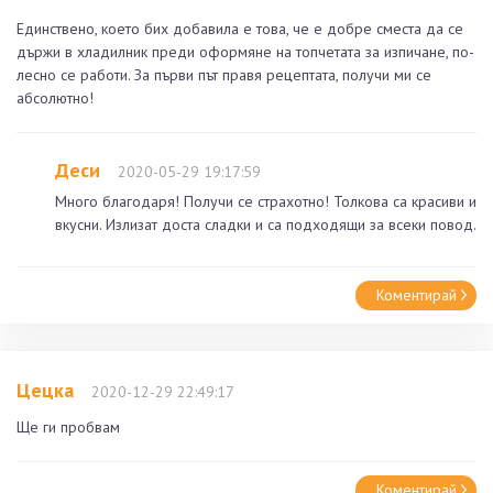
Единствено, което бих добавила е това, че е добре сместа да се
държи в хладилник преди оформяне на топчетата за изпичане, по-
лесно се работи. За първи път правя рецептата, получи ми се
абсолютно!
Деси
2020-05-29 19:17:59
Много благодаря! Получи се страхотно! Толкова са красиви и
вкусни. Излизат доста сладки и са подходящи за всеки повод.
Коментирай
Цецка
2020-12-29 22:49:17
Ще ги пробвам
Коментирай