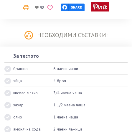
98
НЕОБХОДИМИ СЪСТАВКИ:
За тестото
брашно
6 чаени чаши
яйца
4 броя
кисело мляко
3/4 чаена чаша
захар
1 1/2 чаена чаша
олио
1 чаена чаша
амонячна сода
2 чаени лъжици