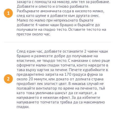
захарта с помощта на миксер, или тел за разбиване.
Добавяте и олиото и отново разбивате.
Разбърквате амонячната сода в киселото мляко,
след като шупне я добавяте към другата смес.
Малко по малко при непрекъснато бъркате
добавете 4 чаени чаши брашно и бъркайте до
получавате на гладко тесто. Оставете тестото на
престои около час.
След един час, добавете останалите 2 чаени чаши
брашно и размесете добре до получаване на
еластично, не твърдо тесто. С намазани с олио ръце
оформете малки гладки топчета, които наредете в
тава върху хартия за печене. Печете курабийките в
предварително загрята на 170 градуса фурна за
около 20 минути, или докато от долната страна
придобият лек златист цвят. В никакъв случай не
ползвайте вентилатор по време на печенето, тъй
като това увеличава шансът да се напукат, а
напукването е нежелан ефект. За да избегнете
напукването топчетата трябва да са максимално
гладки.