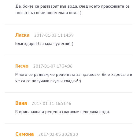
Да, боите се разтварят във вода, след което прасковките се
топват във вече оцветената вода :)
Ласка
2017-01-03 11:14:39
Благодаря! Станаха чудесни! :)
Гисчо
2017-01-07 17:34:06
Много се радвам, че рецептата за прасковки Ви е харесала и
че са се получили вкусни сладки! :)
Ваня
2017-01-31 16:51:46
В оригиналната рецепта слагахме пепелява вода.
Симона
2017-02-05 20:28:20