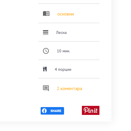
основни
Лесна
10
мин.
4 порции
2 коментара