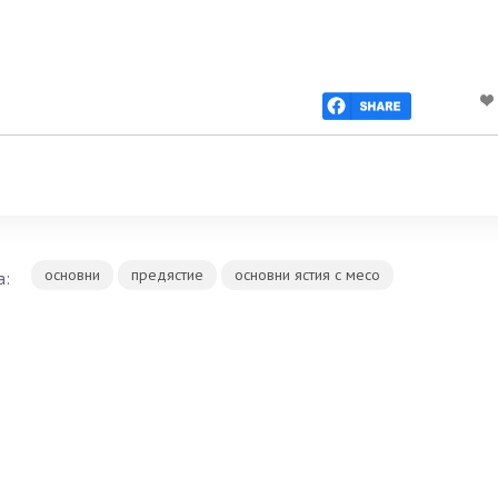
основни
предястие
основни ястия с месо
а: