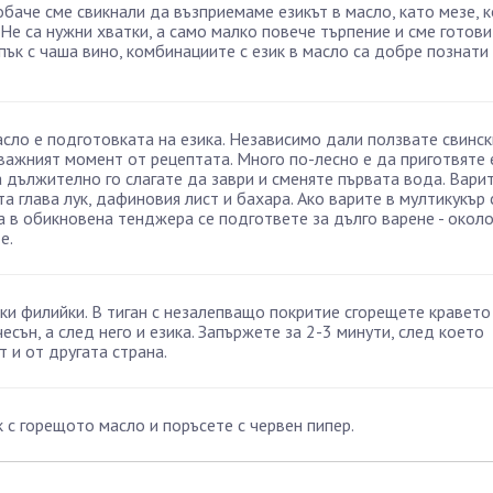
обаче сме свикнали да възприемаме езикът в масло, като мезе, 
 Не са нужни хватки, а само малко повече търпение и сме готови
 пък с чаша вино, комбинациите с език в масло са добре познати
асло е подготовката на езика. Независимо дали ползвате свинск
-важният момент от рецептата. Много по-лесно е да приготвяте 
 дължително го слагате да заври и сменяте първата вода. Варит
а глава лук, дафиновия лист и бахара. Ако варите в мултикукър 
а в обикновена тенджера се подгответе за дълго варене - около
е.
нки филийки. В тиган с незалепващо покритие сгорещете кравето
есън, а след него и езика. Запържете за 2-3 минути, след което
т и от другата страна.
 с горещото масло и поръсете с червен пипер.