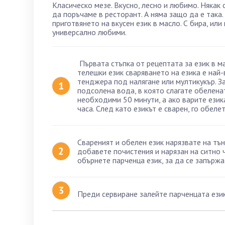
Класическо мезе. Вкусно, лесно и любимо. Някак 
да поръчаме в ресторант. А няма защо да е така.
приготвянето на вкусен език в масло. С бира, или
универсално любими.
Първата стъпка от рецептата за език в м
телешки език сваряването на езика е най
тенджера под налягане или мултикукър. За
подсолена вода, в която слагате обеленат
необходими 50 минути, а ако варите език
часа. След като езикът е сварен, го обелет
Свареният и обелен език нарязвате на тъ
добавете почистения и нарязан на ситно ч
обърнете парченца език, за да се запържа
Преди сервиране залейте парченцата език