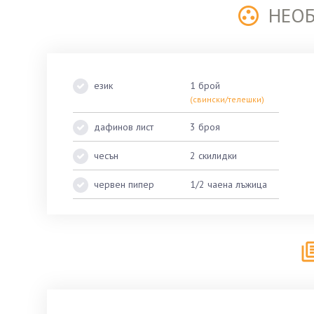
НЕО
език
1 брой
(свински/телешки)
дафинов лист
3 броя
чесън
2 скилидки
червен пипер
1/2 чаена лъжица