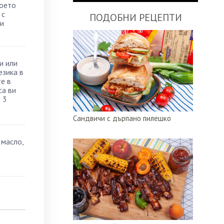
което
 с
ПОДОБНИ РЕЦЕПТИ
 и
и или
езика в
е в
са ви
 3
Сандвичи с дърпано пилешко
 масло,