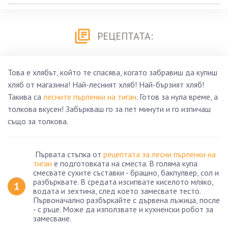
РЕЦЕПТАТА:
Това е хлябът, който те спасява, когато забравиш да купиш
хляб от магазина! Най-лесният хляб! Най-бързият хляб!
Такива са
лесните пърленки на тиган
. Готов за нула време, а
толкова вкусен! Забъркваш го за пет минути и го изпичаш
също за толкова.
Първата стъпка от
рецептата за лесни пърленки на
тиган
е подготовката на сместа. В голяма купа
смесвате сухите съставки - брашно, бакпулвер, сол и
разбърквате. В средата изсипвате киселото мляко,
водата и зехтина, след което замесвате тесто.
Първоначално разбъркайте с дървена лъжица, после
- с ръце. Може да използвате и кухненски робот за
замесване.