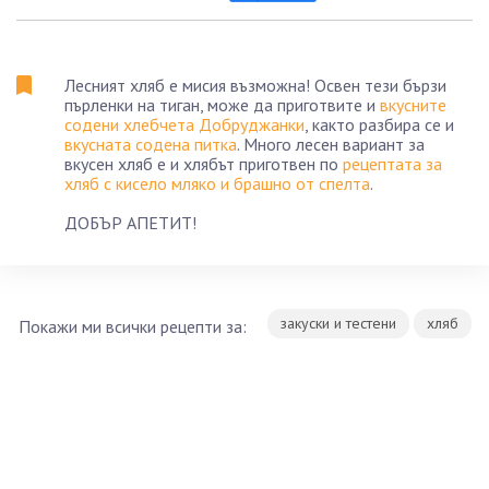
Лесният хляб е мисия възможна! Освен тези бързи
пърленки на тиган, може да приготвите и
вкусните
содени хлебчета Добруджанки
, както разбира се и
вкусната содена питка
. Много лесен вариант за
вкусен хляб е и хлябът приготвен по
рецептата за
хляб с кисело мляко и брашно от спелта
.
ДОБЪР АПЕТИТ!
закуски и тестени
хляб
Покажи ми всички рецепти за: