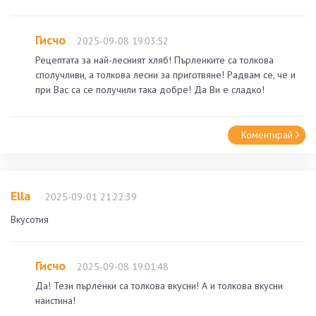
Гисчо
2025-09-08 19:03:52
Рецептата за най-лесният хляб! Пърленките са толкова
сполучливи, а толкова лесни за приготвяне! Радвам се, че и
при Вас са се получили така добре! Да Ви е сладко!
Коментирай
Ella
2025-09-01 21:22:39
Вкусотия
Гисчо
2025-09-08 19:01:48
Да! Тези пърленки са толкова вкусни! А и толкова вкусни
наистина!