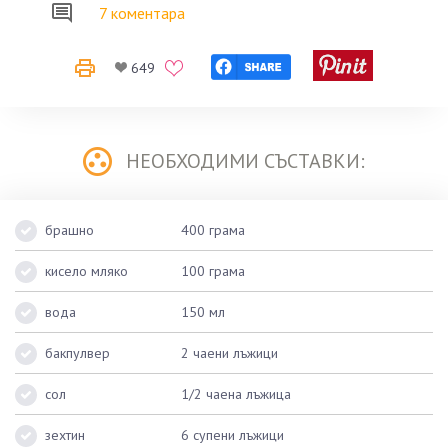
7 коментара
649
НЕОБХОДИМИ СЪСТАВКИ:
брашно
400 грама
кисело мляко
100 грама
вода
150 мл
бакпулвер
2 чаени лъжици
сол
1/2 чаена лъжица
зехтин
6 супени лъжици