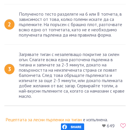
Полученото тесто разделяте на 6 или 8 топчета, в
зависимост от това, колко големи искате да са
пърленките. На поръсен с брашно плот, разточвате
всяко едно от топчетата, като не е необходимо
получената пърленка да има правилна форма.
Загрявате тиган с незалепващо покритие за силен
огън. Слагате всяка една разточена пърленка в
тигана и запичате за 2-3 минути, докато на
повърхността на неизпечената страна се появят
балончета. След това обръщате пърленката и
изпичате за още 2-3 минути, или докато пъленката
добие желания от вас загар. Сервирайте топли, а
най-вкусни пъленките са, когато са намазани с краве
масло.
Рецептата за лесни пърленки на тиган
е изпълнена.
649