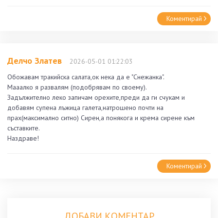
Коментирай
Делчо Златев
2026-05-01 01:22:03
Обожавам тракийска салата,ок нека да е "Снежанка".
Мааалко я развалям (подобрявам по своему).
Задължително леко запичам орехите,преди да ги счукам и
добавям супена лъжица галета,натрошено почти на
прах(максимално ситно) Сирен,а понякога и крема сирене към
съставките.
Наздраве!
Коментирай
ДОБАВИ КОМЕНТАР