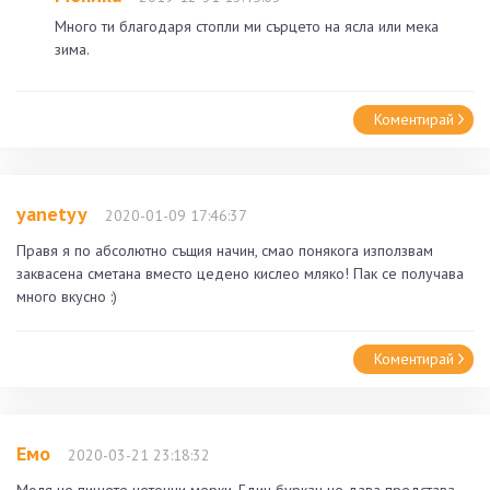
Много ти благодаря стопли ми сърцето на ясла или мека
зима.
Коментирай
yanetyy
2020-01-09 17:46:37
Правя я по абсолютно същия начин, смао понякога използвам
заквасена сметана вместо цедено кислео мляко! Пак се получава
много вкусно :)
Коментирай
Емо
2020-03-21 23:18:32
Моля не пишете неточни мерки. Един буркан не дава представа