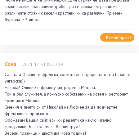
колко кисели краставички трябва да се сложат. Бърканите в
различните страни с кисели краставички са различни. При мен
буркана е 2 литра.
Коментирай
Соня
2021-12-31 08:27:39
Салатата Оливие е френска, колкото легендарната торта Гараш е
унгарска)))
Николай Оливие е французин, роден в Москва.
Той е бил служител, а по-късно собственик на хотел и ресторант
Ермитаж в Москва.
Сменил е името си от Николай на Люсиен за да подчертае
френския си произход.
Обожавам Вашия сайт, всички рецепти са изключително
сполучливи! Благодаря за Вашия труд!
Весели празници и щастлива Нова година!