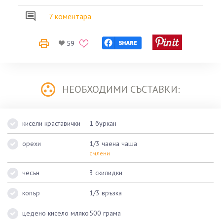
7 коментара
59
НЕОБХОДИМИ СЪСТАВКИ:
кисели краставички
1 буркан
орехи
1/3 чаена чаша
смлени
чесън
3 скилидки
копър
1/3 връзка
цедено кисело мляко
500 грама