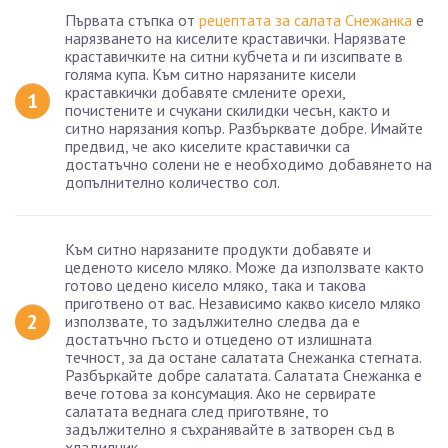
Първата стъпка от
рецептата за салата Снежанка
е
нарязването на киселите краставички. Нарязвате
краставичките на ситни кубчета и ги изсипвате в
голяма купа. Към ситно нарязаните кисели
краставкички добавяте смлените орехи,
почистените и счукани скилидки чесън, както и
ситно нарязания копър. Разбърквате добре. Имайте
предвид, че ако киселите краставички са
достатъчно солени не е необходимо добавянето на
допълнително количество сол.
Към ситно нарязаните продукти добавяте и
цеденото кисело мляко. Може да използвате както
готово цедено кисело мляко, така и такова
приготвено от вас. Независимо какво кисело мляко
използвате, то задължително следва да е
достатъчно гъсто и отцедено от излишната
течност, за да остане салатата Снежанка стегната.
Разбъркайте добре салатата. Салатата Снежанка е
вече готова за консумация. Ако не сервирате
салатата веднага след приготвяне, то
задължително я съхранявайте в затворен съд в
хладилник.