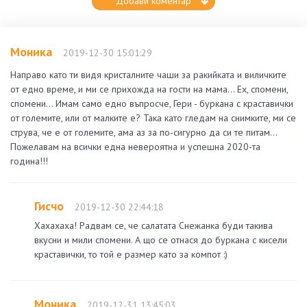
Добави коментар
Моника
2019-12-30 15:01:29
Направо като ти видя кристалните чаши за ракийката и виличките
от едно време, и ми се прихожда на гости на мама... Ех, спомени,
спомени... Имам само едно въпросче, Гери - буркана с краставички
от големите, или от малките е? Така като гледам на снимките, ми се
струва, че е от големите, ама аз за по-сигурно да си те питам...
Пожелавам на всички една невероятна и успешна 2020-та
година!!!
Гисчо
2019-12-30 22:44:18
Хахахаха! Радвам се, че салатата Снежанка буди такива
вкусни и мили спомени. А що се отнася до буркана с кисели
краставички, то той е размер като за компот :)
Моника
2019-12-31 13:45:03