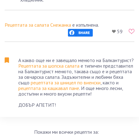
Рецептата за салата Снежанка
е изпълнена.
59
А какво още ни е завещало менюто на Балкантурист?
Рецептата за шопска салата
е типичен представител
на Балкантурист менюто, такава също е и рецептата
за овчарска салата. Задъжителни и любими бяха
също
рецептата за шницел по виенски
, както и
рецептата за кашкавал пане
. И още много лесни,
достъпни и много вкусни рецепти!
ДОБЪР АПЕТИТ!
Покажи ми всички рецепти за: