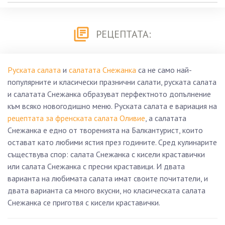
РЕЦЕПТАТА:
Руската салата
и
салатата Снежанка
са не само най-
популярните и класически празнични салати, руската салата
и салатата Снежанка образуват перфектното допълнение
към всяко новогодишно меню. Руската салата е вариация на
рецептата за френската салата Оливие
, а салатата
Снежанка е едно от творенията на Балкантурист, които
остават като любими ястия през годините. Сред кулинарите
съществува спор: салата Снежанка с кисели краставички
или салата Снежанка с пресни краставици. И двата
варианта на любимата салата имат своите почитатели, и
двата варианта са много вкусни, но класическата салата
Снежанка се приготвя с кисели краставички.