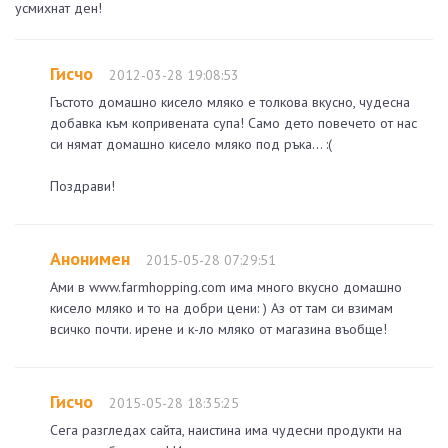
усмихнат ден!
Гисчо
2012-03-28 19:08:53
Гъстото домашно кисело мляко е толкова вкусно, чудесна
добавка към копривената супа! Само дето повечето от нас
си нямат домашно кисело мляко под ръка... :(
Поздрави!
Анонимен
2015-05-28 07:29:51
Ами в www.farmhopping.com има много вкусно домашно
кисело мляко и то на добри цени: ) Аз от там си взимам
всичко почти. ирене и к-ло мляко от магазина въобще!
Гисчо
2015-05-28 18:35:25
Сега разгледах сайта, наистина има чудесни продукти на