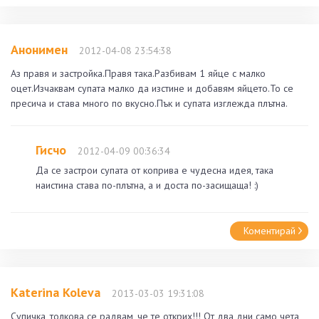
Анонимен
2012-04-08 23:54:38
Аз правя и застройка.Правя така.Разбивам 1 яйце с малко
оцет.Изчаквам супата малко да изстине и добавям яйцето.То се
пресича и става много по вкусно.Пък и супата изглежда плътна.
Гисчо
2012-04-09 00:36:34
Да се застрои супата от коприва е чудесна идея, така
наистина става по-плътна, а и доста по-засищаща! :)
Коментирай
Katerina Koleva
2013-03-03 19:31:08
Супичка, толкова се радвам, че те открих!!! От два дни само чета