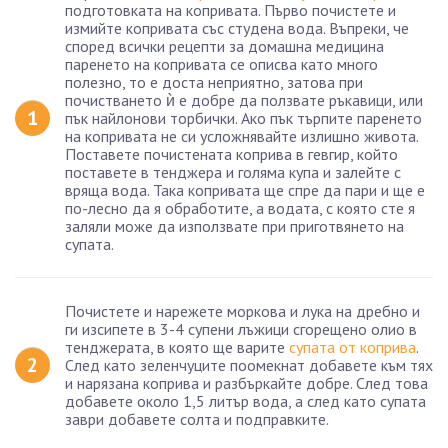
подготовката на копривата. Първо почистете и
измийте копривата със студена вода. Въпреки, че
според всички рецепти за домашна медицина
паренето на копривата се описва като много
полезно, то е доста неприятно, затова при
почистването ѝ е добре да ползвате ръкавици, или
пък найлонови торбички. Ако пък търпите паренето
на копривата не си усложнявайте излишно живота.
Поставете почистената коприва в гевгир, който
поставете в тенджера и голяма купа и залейте с
вряща вода. Така копривата ще спре да пари и ще е
по-лесно да я обработите, а водата, с която сте я
заляли може да използвате при приготвянето на
супата.
Почистете и нарежете моркова и лука на дребно и
ги изсипете в 3-4 супени лъжици сгорещено олио в
тенджерата, в която ще варите
супата от коприва
.
След като зеленчуците поомекнат добавете към тях
и нарязана коприва и разбъркайте добре. След това
добавете около 1,5 литър вода, а след като супата
заври добавете солта и подправките.