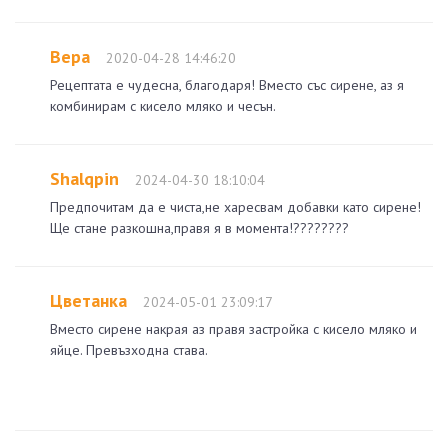
Вера
2020-04-28 14:46:20
Рецептата е чудесна, благодаря! Вместо със сирене, аз я
комбинирам с кисело мляко и чесън.
Shalqpin
2024-04-30 18:10:04
Предпочитам да е чиста,не харесвам добавки като сирене!
Ще стане разкошна,правя я в момента!????????
Цветанка
2024-05-01 23:09:17
Вместо сирене накрая аз правя застройка с кисело мляко и
яйце. Превъзходна става.