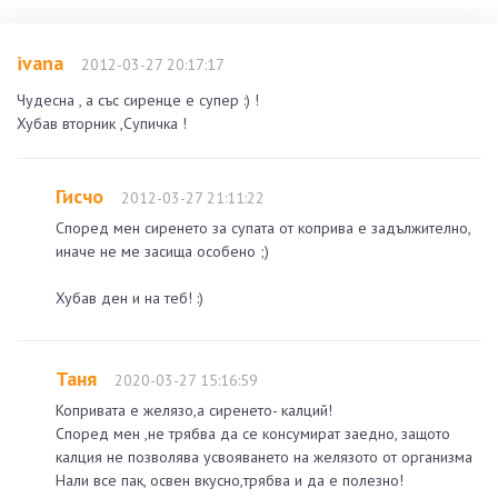
ivana
2012-03-27 20:17:17
Чудесна , а със сиренце е супер :) !
Хубав вторник ,Супичка !
Гисчо
2012-03-27 21:11:22
Според мен сиренето за супата от коприва е задължително,
иначе не ме засища особено ;)
Хубав ден и на теб! :)
Таня
2020-03-27 15:16:59
Копривата е желязо,а сиренето- калций!
Според мен ,не трябва да се консумират заедно, защото
калция не позволява усвояването на желязото от организма
Нали все пак, освен вкусно,трябва и да е полезно!