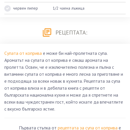
червен пипер
1/2 чаена лъжица
РЕЦЕПТАТА:
Супата от коприва
е може би най-пролетната супа.
Ароматът на супата от коприва е сякаш аромата на
пролетта. Освен, че е изключително полезна и пълна с
витамини супата от коприва е много лесна за приготвяне и
е подходяща за всеки новак в кухнята. Рецептата за супа
от коприва влиза и в дебелата книга с рецепти от
българската национална кухня и може да я спретнете на
всеки ваш чуждестранен гост, който искате да впечатлите
с вкусно българско ястие.
Първата стъпка от
рецептата за супа от коприва
е