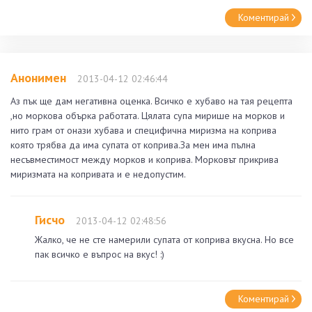
Коментирай
Анонимен
2013-04-12 02:46:44
Аз пък ще дам негативна оценка. Всичко е хубаво на тая рецепта
,но моркова обърка работата. Цялата супа мирише на морков и
нито грам от онази хубава и специфична миризма на коприва
която трябва да има супата от коприва.За мен има пълна
несъвместимост между морков и коприва. Морковът прикрива
миризмата на копривата и е недопустим.
Гисчо
2013-04-12 02:48:56
Жалко, че не сте намерили супата от коприва вкусна. Но все
пак всичко е въпрос на вкус! :)
Коментирай