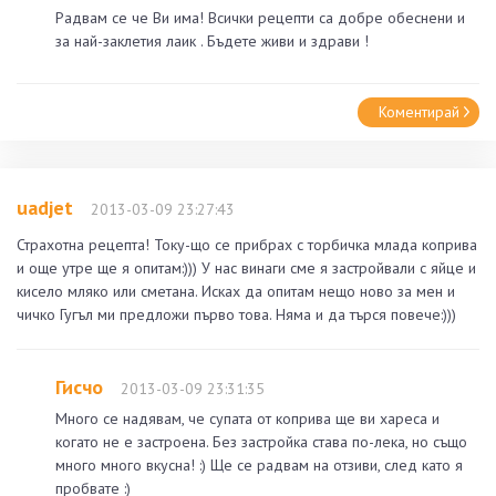
Радвам се че Ви има! Всички рецепти са добре обеснени и
за най-заклетия лаик . Бъдете живи и здрави !
Коментирай
uadjet
2013-03-09 23:27:43
Страхотна рецепта! Току-що се прибрах с торбичка млада коприва
и още утре ще я опитам:))) У нас винаги сме я застройвали с яйце и
кисело мляко или сметана. Исках да опитам нещо ново за мен и
чичко Гугъл ми предложи първо това. Няма и да търся повече:)))
Гисчо
2013-03-09 23:31:35
Много се надявам, че супата от коприва ще ви хареса и
когато не е застроена. Без застройка става по-лека, но също
много много вкусна! :) Ще се радвам на отзиви, след като я
пробвате :)