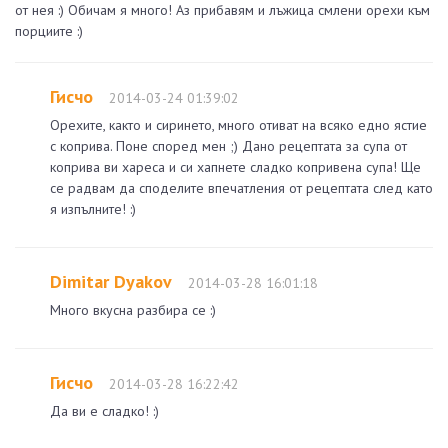
от нея :) Обичам я много! Аз прибавям и лъжица смлени орехи към
порциите :)
Гисчо
2014-03-24 01:39:02
Орехите, както и сиринето, много отиват на всяко едно ястие
с коприва. Поне според мен ;) Дано рецептата за супа от
коприва ви хареса и си хапнете сладко копривена супа! Ще
се радвам да споделите впечатления от рецептата след като
я изпълните! :)
Dimitar Dyakov
2014-03-28 16:01:18
Много вкусна разбира се :)
Гисчо
2014-03-28 16:22:42
Да ви е сладко! :)