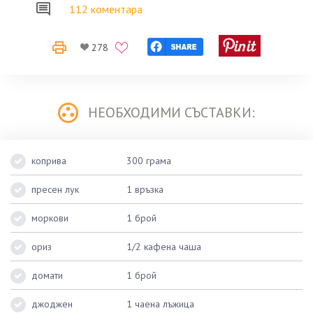
112 коментара
278
НЕОБХОДИМИ СЪСТАВКИ:
коприва
300 грама
пресен лук
1 връзка
моркови
1 брой
ориз
1/2 кафена чаша
домати
1 брой
джоджен
1 чаена лъжица