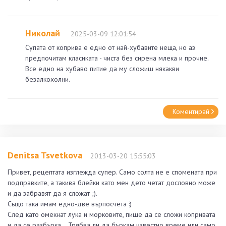
Николай
2025-03-09 12:01:54
Супата от коприва е едно от най-хубавите неща, но аз
предпочитам класиката - чиста без сирена млека и прочие.
Все едно на хубаво питие да му сложиш някакви
безалкохолни.
Коментирай
Denitsa Tsvetkova
2013-03-20 15:55:03
Привет, рецептата изглежда супер. Само солта не е спомената при
подправките, а такива блейки като мен дето четат дословно може
и да забравят да я сложат ;).
Също така имам едно-две върпосчета :)
След като омекнат лука и морковите, пише да се сложи копривата
и да се разбърка... Трябва ли да бъркам известно време или само