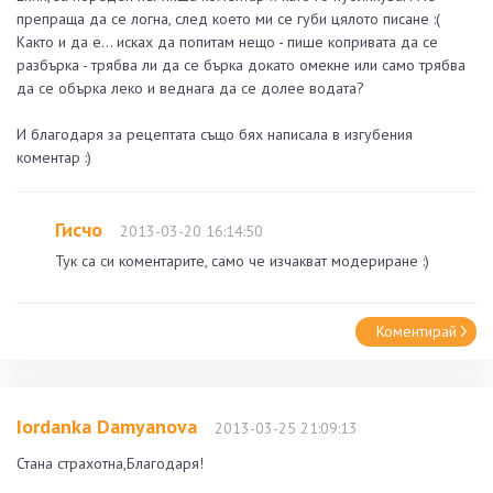
препраща да се логна, след което ми се губи цялото писане :(
Както и да е... исках да попитам нещо - пише копривата да се
разбърка - трябва ли да се бърка докато омекне или само трябва
да се обърка леко и веднага да се долее водата?
И благодаря за рецептата също бях написала в изгубения
коментар :)
Гисчо
2013-03-20 16:14:50
Тук са си коментарите, само че изчакват модериране :)
Коментирай
Iordanka Damyanova
2013-03-25 21:09:13
Стана страхотна,Благодаря!