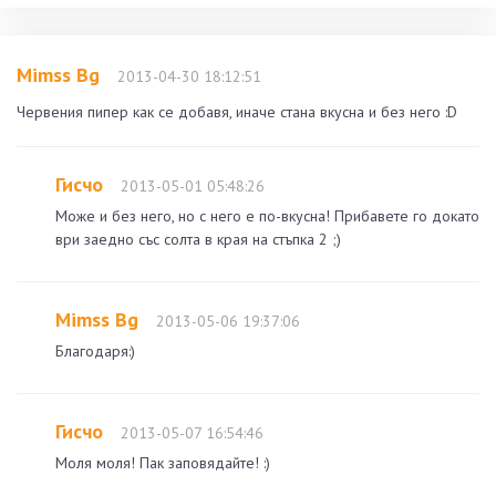
Mimss Bg
2013-04-30 18:12:51
Червения пипер как се добавя, иначе стана вкусна и без него :D
Гисчо
2013-05-01 05:48:26
Може и без него, но с него е по-вкусна! Прибавете го докато
ври заедно със солта в края на стъпка 2 ;)
Mimss Bg
2013-05-06 19:37:06
Благодаря:)
Гисчо
2013-05-07 16:54:46
Моля моля! Пак заповядайте! :)