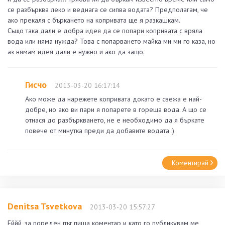
се разбърква леко и веднага се сипва водата? Предполагам, че
ако прекаля с бъркането на копривата ще я разкашкам.
Също така дали е добра идея да се попари копривата с вряла
вода или няма нужда? Това с попарването майка ми ми го каза, но
аз нямам идея дали е нужно и ако да защо.
Гисчо
2013-03-20 16:17:14
Ако може да нарежете копривата докато е свежа е най-
добре, но ако ви пари я попарете в гореща вода. А що се
отнася до разбъркването, не е необходимо да я бъркате
повече от минутка преди да добавите водата :)
Коментирай
Denitsa Tsvetkova
2013-03-20 15:57:27
Еййй, за пореден път пиша коментар и като го публикувам ме