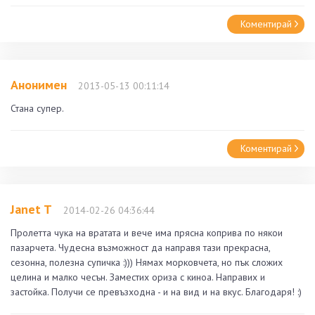
Коментирай
Анонимен
2013-05-13 00:11:14
Стана супер.
Коментирай
Janet T
2014-02-26 04:36:44
Пролетта чука на вратата и вече има прясна коприва по някои
пазарчета. Чудесна възможност да направя тази прекрасна,
сезонна, полезна супичка :))) Нямах морковчета, но пък сложих
целина и малко чесън. Заместих ориза с киноа. Направих и
застойка. Получи се превъзходна - и на вид и на вкус. Благодаря! :)