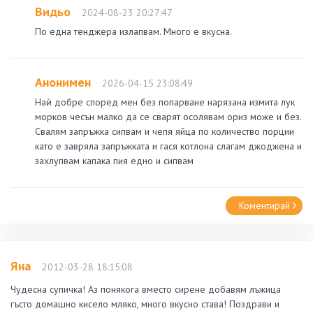
Видьо
2024-08-23 20:27:47
По една тенджера излапвам. Много е вкусна.
Анонимен
2026-04-15 23:08:49
Наѝ добре според мен без попарване нарязана измита лук
морков чесън малко да се сварят осолявам ориз може и без.
Свалям запръжка сипвам и чепя яйца по количество порции
като е завряла запръжката и гася котлона слагам джоджена и
захлупвам капака пия едно и сипвам
Коментирай
Яна
2012-03-28 18:15:08
Чудесна супичка! Аз понякога вместо сирене добавям лъжица
гъсто домашно кисело мляко, много вкусно става! Поздрави и