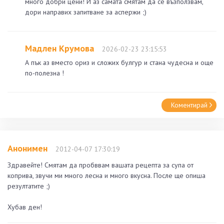
много добри цени! И аз самата смятам да се възползвам,
дори направих запитване за аспержи ;)
Мадлен Крумова
2026-02-23 23:15:53
А пък аз вместо ориз и сложих булгур и стана чудесна и още
по-полезна !
Коментирай
Анонимен
2012-04-07 17:30:19
Здравейте! Смятам да пробввам вашата рецепта за супа от
коприва, звучи ми много лесна и много вкусна. После ще опиша
резултатите ;)
Хубав ден!