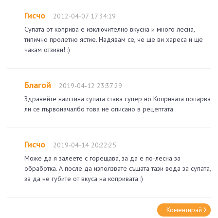
Гисчо
2012-04-07 17:34:19
Супата от коприва е изключително вкусна и много лесна,
типично пролетно ястие. Надявам се, че ще ви хареса и ще
чакам отзиви! :)
Благой
2019-04-12 23:37:29
Здравейте наистина супата става супер но Копривата попарва
ли се първоначалбо това не описано в рецептата
Гисчо
2019-04-14 20:22:25
Може да я залеете с горещава, за да е по-лесна за
обработка. А после да използвате същата тази вода за супата,
за да не губите от вкуса на копривата :)
Коментирай