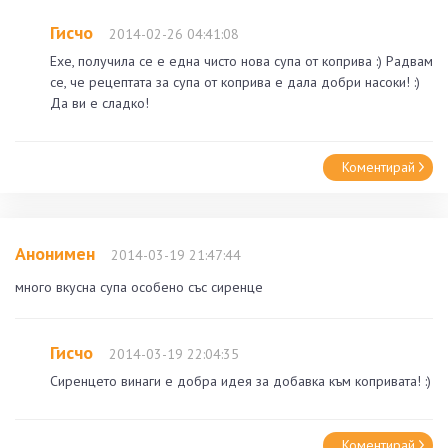
Гисчо
2014-02-26 04:41:08
Ехе, получила се е една чисто нова супа от коприва :) Радвам
се, че рецептата за супа от коприва е дала добри насоки! :)
Да ви е сладко!
Коментирай
Анонимен
2014-03-19 21:47:44
много вкусна супа особено със сиренце
Гисчо
2014-03-19 22:04:35
Сиренцето винаги е добра идея за добавка към копривата! :)
Коментирай