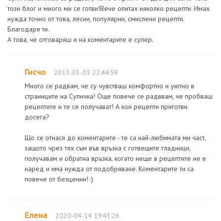
този блог и много ми се готви!Вече опитах няколко рецепти. Имах
нужда точно от това, лесни, популярни, смислени рецепти.
Благодаря ти.
А това, че отговаряш и на коментарите е супер.
Гисчо
2013-03-03 22:44:59
Много се радвам, че су чувстваш комфортно и уютно в
страниците на Супичка! Още повече се радввам, че пробваш
рецептите и те се получават! А кои рецепти приготви
досега?
Що се отнася до коментарите - те са най-любимата ми част,
защото чрез тях съм във връзка с готвещите гладници,
получавам и обратна връзка, когато неще в рецептите не е
наред и има нужда от подобряване. Коментарите ти са
повече от безценни! :)
Елена
2020-04-14 19:43:26