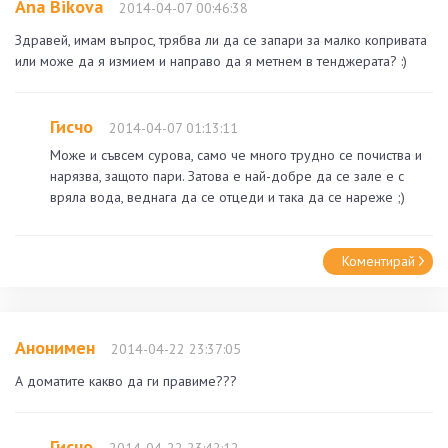
Ana Bikova
2014-04-07 00:46:38
Здравей, имам въпрос, трябва ли да се запари за малко копривата
или може да я измием и направо да я метнем в тенджерата? :)
Гисчо
2014-04-07 01:13:11
Може и съвсем сурова, само че много трудно се почиства и
нарязва, защото пари. Затова е най-добре да се зале е с
вряла вода, веднага да се отцеди и така да се нареже ;)
Коментирай
Анонимен
2014-04-22 23:37:05
А доматите какво да ги правиме???
Гисчо
2014-04-22 23:42:12