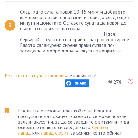
След като супата поври 10-15 минути добавете
към нея предварително измития ориз, а след още 5
минути и доматите. Оставете супата да поври до
пълното сваряване на ориза.
Идея:
Сервирайте супата от коприва с натрошено сирене.
Бялото саламурено сирене прави супата по-
засищаща и добре допълва вкуса на копривата.
Рецептата за супа от коприва
е изпълнена!
278
Пролетта е сезонът, през който не бива да
пропускате да похапнете колкото се може повече
зелени вкусотии, за да се заредите с витамини и да
освежите менюто си след зимата.
Супа от
лапад
или
лапад с ориз
, за всички, които обичат