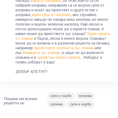
лапада,
каша от коприва
, за тези, които са си
набрали коприва, направили са си вкусна супа от
коприва и искат да приготвят и друго ястие с
коприва,
крем супа от киселец
, ако случайно
намерите някъде по пазара леко киселия, но много
полезен и вкусен зеленчук киселец. Най-лесно и
почти целогодишно може да откриете спанак. А
какво може да приготвите със спанак?
Крем супата
от спанак
е бърза, лесна и много вкусна. Спанакът
може да се включи и в различни рецепти за печива,
например
пролетните хлебчета със спанак
или
пък
баницата със спанак
, а защо не да включите
спакана и в
пролетна свежа салата
… Изборът е
голям, изборът е ваш!
ДОБЪР АПЕТИТ!
супи и чорби
коприва
Покажи ми всички
рецепти за:
супички
супи и чорби