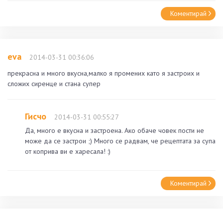
Коментирай
eva
2014-03-31 00:36:06
прекрасна и много вкусна,малко я промених като я застроих и
сложих сиренце и стана супер
Гисчо
2014-03-31 00:55:27
Да, много е вкусна и застроена. Ако обаче човек пости не
може да се застрои ;) Много се радвам, че рецептата за супа
от коприва ви е харесала! :)
Коментирай