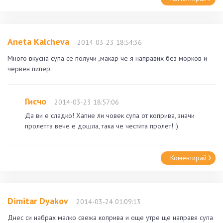
Aneta Kalcheva
2014-03-23 18:54:36
Много вкусна супа се получи ,макар че я направих без морков и
червен пипер.
Гисчо
2014-03-23 18:57:06
Да ви е сладко! Хапне ли човек супа от коприва, значи
пролетта вече е дошла, така че честита пролет! :)
Коментирай
Dimitar Dyakov
2014-03-24 01:09:13
Днес си набрах малко свежа коприва и още утре ще направя супа