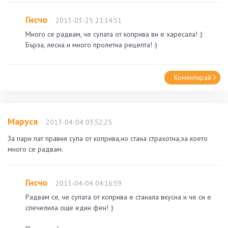
Гисчо
2013-03-25 21:14:51
Много се радвам, че супата от коприва ви е харесала! :)
Бърза, лесна и много пролетна рецепта! :)
Коментирай
Маруся
2013-04-04 03:52:25
За пари пат правия супа от коприва,но стана страхотна,эа което
много се радвам.
Гисчо
2013-04-04 04:16:59
Радвам се, че супата от коприва е станала вкусна и че си е
спечелила още един фен! :)