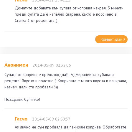
Доматите добавяте към супата от коприва накрая, 5 минути
преди супата да е напълно сварена, както е посочено в
Стъпка 3 от рецептата :)
Коментирай
Анонимен
2014-05-09 02:32:06
Супата от коприва е превъзходна!!! Адмирации за хубавата
рецепта! Вкусно и полезно :) Копривата е много вкусна и панирана,
незнам дали сте пробвали :)))
Поздрави, Супичке!
Гисчо
2014-05-09 02:59:37
Аз лично не съм пробвала да панирам коприва. Обработвате