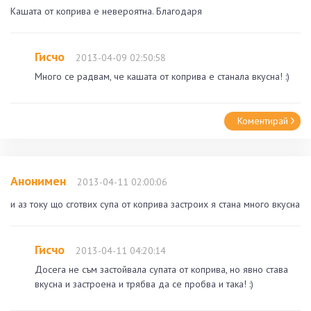
Кашата от коприва е невероятна. Благодаря
Гисчо
2013-04-09 02:50:58
Много се радвам, че кашата от коприва е станала вкусна! :)
Коментирай
Анонимен
2013-04-11 02:00:06
и аз току що сготвих супа от коприва застроих я стана много вкусна
Гисчо
2013-04-11 04:20:14
Досега не съм застойвала супата от коприва, но явно става
вкусна и застроена и трябва да се пробва и така! :)