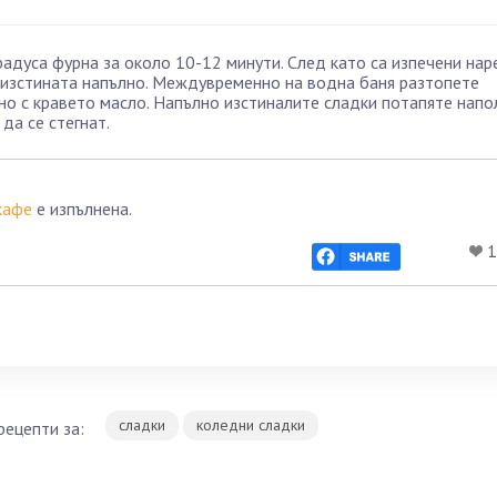
радуса фурна за около 10-12 минути. След като са изпечени на
а изстината напълно. Междувременно на водна баня разтопете
о с кравето масло. Напълно изстиналите сладки потапяте нап
да се стегнат.
кафе
е изпълнена.
1
сладки
коледни сладки
рецепти за: