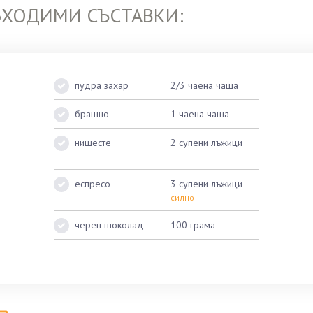
БХОДИМИ СЪСТАВКИ:
пудра захар
2/3 чаена чаша
брашно
1 чаена чаша
нишесте
2 супени лъжици
еспресо
3 супени лъжици
силно
черен шоколад
100 грама