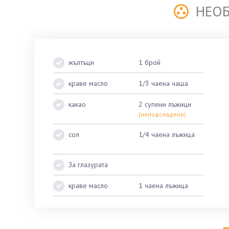
НЕО
жълтъци
1 брой
краве масло
1/3 чаена чаша
какао
2 супени лъжици
(неподсладено)
сол
1/4 чаена лъжица
За глазурата
краве масло
1 чаена лъжица