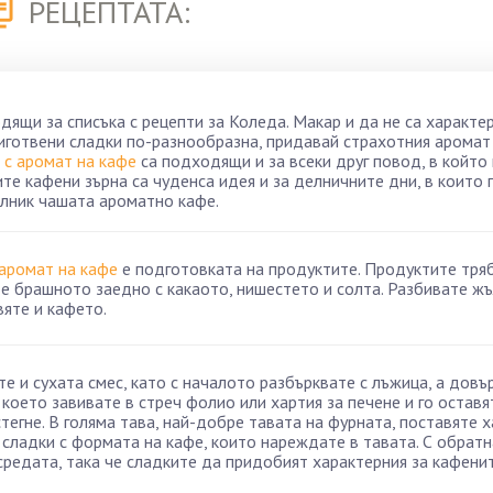
РЕЦЕПТАТА:
ящи за списъка с рецепти за Коледа. Макар и да не са характе
риготвени сладки по-разнообразна, придавай страхотния аромат
 с аромат на кафе
са подходящи и за всеки друг повод, в който
те кафени зърна са чуденса идея и за делничните дни, в които 
ълник чашата ароматно кафе.
 аромат на кафе
е подготовката на продуктите. Продуктите тря
те брашното заедно с какаото, нишестето и солта. Разбивате жъ
вяте и кафето.
е и сухата смес, като с началото разбърквате с лъжица, а дов
 което завивате в стреч фолио или хартия за печене и го оставя
тегне. В голяма тава, най-добре тавата на фурната, поставяте 
 сладки с формата на кафе, които нареждате в тавата. С обрат
 средата, така че сладките да придобият характерния за кафени