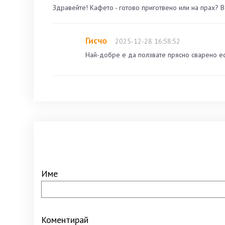
Здравейте! Кафето - готово приготвено или на прах? 
Гисчо
2025-12-28 16:58:52
Най-добре е да ползвате прясно сварено ес
Име
Коментирай