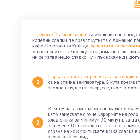
Сладките “Кафени зърна”
са изключително подход
коледни сладки, те правят кутията с домашно п
кафе. Но освен за Коледа,
рецептата за бисквити
да почерпите с нещо вкусно и домашно. Бисквити
ни се хапва нещо сладко, или пък искаме да доп
Първата стъпка от рецептата за сладки с
са на стайна температура. В купа пресява
заедно с пудрата захар, след което доба
Към течната смес малко по малко добавят
като замесвате с ръце. Оформяте на руло,
хладилника за минимум 30 минути, за да с
за печене. От стегналото тесто оформяте
страна на нож притискате всяка сладка в
зърна външен вид.