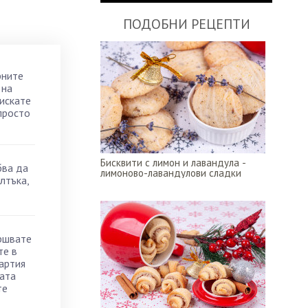
ПОДОБНИ РЕЦЕПТИ
рните
 на
 искате
просто
Бисквити с лимон и лавандула -
бва да
лимоново-лавандулови сладки
лтъка,
ършвате
те в
хартия
ната
те