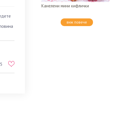
Канелени мини кифлички
редете
виж повече
оловина
5