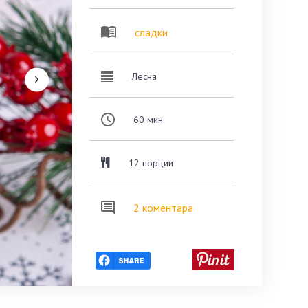
сладки
Лесна
60
мин.
12 порции
2 коментара