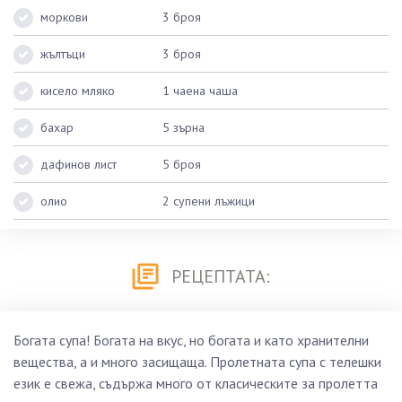
моркови
3 броя
жълтъци
3 броя
кисело мляко
1 чаена чаша
бахар
5 зърна
дафинов лист
5 броя
олио
2 супени лъжици
РЕЦЕПТАТА:
Богата супа! Богата на вкус, но богата и като хранителни
вещества, а и много засищаща. Пролетната супа с телешки
език е свежа, съдържа много от класическите за пролетта