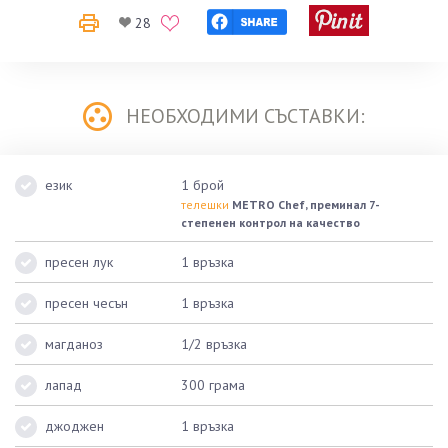
28
НЕОБХОДИМИ СЪСТАВКИ:
език
1 брой
телешки
METRO Chef, преминал 7-
степенен контрол на качество
пресен лук
1 връзка
пресен чесън
1 връзка
магданоз
1/2 връзка
лапад
300 грама
джоджен
1 връзка