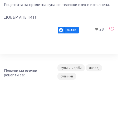
Рецептата за пролетна супа от телешки език е изпълнена.
ДОБЪР АПЕТИТ!
28
супи и чорби
лапад
Покажи ми всички
рецепти за:
супички