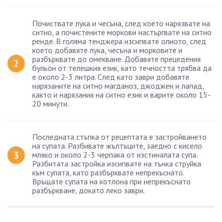
Почиствате лука и чесъна, след което нарязвате на
ситно, а почистените моркови настъргвате на ситно
ренде. В голяма тенджера изсипвате олиото, след
което добавяте лука, чесъна и морковите и
разбърквате до омекване. Добавяте прецедения
бульон от телешкия език, като течността трябва да
е около 2-3 литра. След като заври добавяте
нарязаните на ситно магданоз, джоджен и лапад,
както и нарязания на ситно език и варите около 15-
20 минути.
Последната стъпка от рецептата е застройването
на супата. Разбивате жълтъците, заедно с кисело
мляко и около 2-3 черпака от изстиналата супа.
Разбитата застройка изсипвате на тънка струйка
към супата, като разбърквате непрекъснато.
Връщате супата на котлона при непрекъснато
разбъркване, докато леко заври.