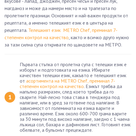
вкусове - лапад, джоджен, пресен чесън и пресен лук,
магданоз и може да намери място и на трапезата по
пролетните празници. Основният и най-важен продукти от
рецептата, а именно телешкият език е в центъра на
рецептата.
Телешкият език METRO Chef, преминал 7-
степенен контрол на качество
, както и всичко друго нужно
за тази силна супа откривате по щандовете на МЕТРО.
Първата стъпка от пролетна супа с телешки език е
изборът и подготовката на езика. Ибирате
качествен телешки език, какъвто е телешкият език
от
асортимента на METRO Chef, преминал 7-
степенен контрол на качество
. Езикът трябва да
напълно размразен, след което трябва да го
сварите. Най-лесно това става в тенджера под
налягане, или в уред за готвене под налягане. В
зависимост от големината на езика варите и
различно време. Език около 600-700 грама варите
за 30 минути под високо налягане, заедно с 1 чаена
лъжица сол, бахара и дафиновия лист. Готовият език
обелвате, а бульонът прецеждате.