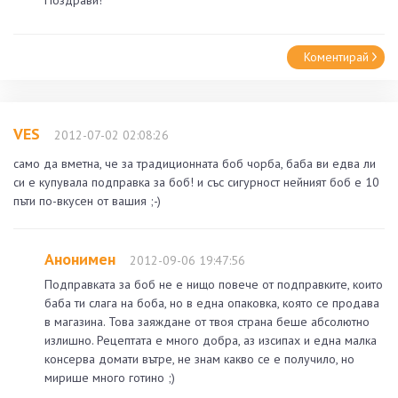
Коментирай
VES
2012-07-02 02:08:26
само да вметна, че за традиционната боб чорба, баба ви едва ли
си е купувала подправка за боб! и със сигурност нейният боб е 10
пъти по-вкусен от вашия ;-)
Анонимен
2012-09-06 19:47:56
Подправката за боб не е нищо повече от подправките, които
баба ти слага на боба, но в една опаковка, която се продава
в магазина. Това заяждане от твоя страна беше абсолютно
излишно. Рецептата е много добра, аз изсипах и една малка
консерва домати вътре, не знам какво се е получило, но
мирише много готино ;)