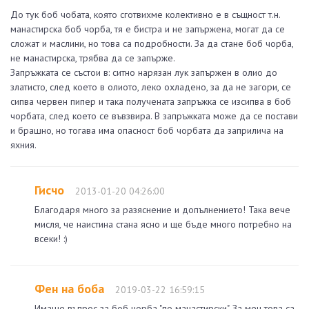
До тук боб чобата, която сготвихме колективно е в същност т.н.
манастирска боб чорба, тя е бистра и не запържена, могат да се
сложат и маслини, но това са подробности. За да стане боб чорба,
не манастирска, трябва да се запърже.
Запръжката се състои в: ситно нарязан лук запържен в олио до
златисто, след което в олиото, леко охладено, за да не загори, се
сипва червен пипер и така получената запръжка се изсипва в боб
чорбата, след което се въвзвира. В запръжката може да се постави
и брашно, но тогава има опасност боб чорбата да заприлича на
яхния.
Гисчо
2013-01-20 04:26:00
Благодаря много за разяснение и допълнението! Така вече
мисля, че наистина стана ясно и ще бъде много потребно на
всеки! :)
Фен на боба
2019-03-22 16:59:15
Имаше въпрос за боб чорба "по манастирски". За мен това са