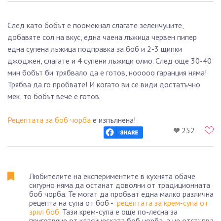
След като бобът е поомекнал слагате зеленчуците,
добавяте сол на вкус, една чаена лъжица червен пипер
една супена лъжица подправка за боб и 2-3 щипки
джоджен, слагате и 4 супени лъжици олио. След още 30-40
мин бобът би трябвало да е готов, нооооо гаранция няма!
Трябва да го пробвате! И когато ви се види достатъчно
мек, то бобът вече е готов.
Рецептата за боб чорба
е изпълнена!
252
Любителите на експериментите в кухнята обаче
сигурно няма да останат доволни от традиционната
боб чорба. Те могат да пробват една малко различна
рецепта на супа от боб -
рецептата за крем-супа от
зрял боб
. Тази крем-супа е още по-лесна за
приготвяне от класическата боб чорба, а не отстъпва