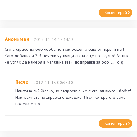
Коментирай
Анонимен
2012-11-14 17:14:18
Стана страхотна боб чорба по тази рецепта още от първия път!
Като добавих и 2-3 печени чушчици стана още по-вкусно! Аз пък
не успях да намеря в магазина тези "подправки за боб" .... :о)))
Гисчо
2012-11-15 00:37:30
Наистина ли? Жалко, но въпросът е, че е станал вкусен бобът!
Най=важната подправка е джоджен! Всичко друго е само
пожелателно ;)
Коментирай