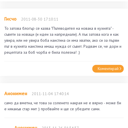
Гисчо
2011-08-30 17:10:11
То затова блогър се казва "Пътеводител на новака в кухнята" -
съвети за новаци (и идеи за напреднали). А пък затова кога и как
увира, или не увира боба наистина си има хватки, ако си за първи
път в кухнята наистина имаш нужда от съвет. Радвам се, че дори и
рецептата за боб чорба е била полезна! ;)
Коментирай
Анонимен
2011-11-04 17:40:14
само да вметна, че това за соленето накрая не е вярно - може би
е някакъв стар мит :) пробвайте и ще се убедите сами.
Анонимен
2013-11-26 01:34:37