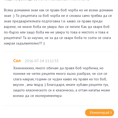
Всяка домакиня знае как се прави боб чорба но не всеки домакин
знае ;) То рецептата за боб чорба не е сложна само трябва да се
знае предварителната подтоговка т.е. какво се прави преди
варене, че иначе боба не увира. Ако се питате Как да сваря боб
по-бързо или защо боба ми не увира то това е мястото и това е
рецептата! Та аз научих, че за да се свари боба то солта се слага
накрая задължително!!! :)
Сол
2016-07-14 11:12:53
Хихихихихих, много обичам да правя боб чорбичка, но
понеже не четях рецепти много късно разбрах, че сол се
слага накрая, години се чудих какво му правя на тоз боб,
вкусен , ама твърд :) Благодаря, имате хубави рецепти тук,
защото класическото си е класическо, а оттам нататък може
всичко да се експериментира
Коментирай