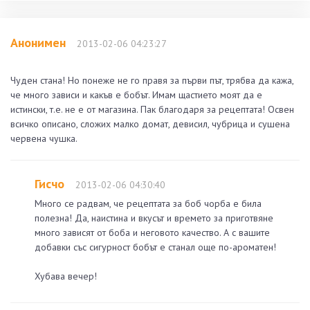
Анонимен
2013-02-06 04:23:27
Чуден стана! Но понеже не го правя за първи път, трябва да кажа,
че много зависи и какъв е бобът. Имам щастието моят да е
истински, т.е. не е от магазина. Пак благодаря за рецептата! Освен
всичко описано, сложих малко домат, девисил, чубрица и сушена
червена чушка.
Гисчо
2013-02-06 04:30:40
Много се радвам, че рецептата за боб чорба е била
полезна! Да, наистина и вкусът и времето за приготвяне
много зависят от боба и неговото качество. А с вашите
добавки със сигурност бобът е станал още по-ароматен!
Хубава вечер!