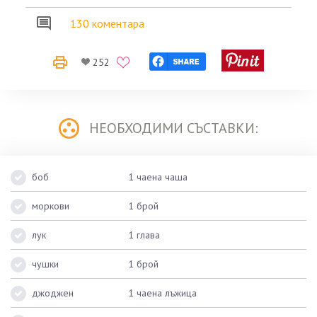
130 коментара
252
НЕОБХОДИМИ СЪСТАВКИ:
боб
1 чаена чаша
моркови
1 брой
лук
1 глава
чушки
1 брой
джоджен
1 чаена лъжица