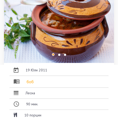
19 Юли 2011
боб
Лесна
90
мин.
10 порции