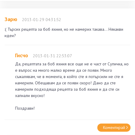
Зарю
2013-01-29 04:31:52
:( Търсих рецепта за боб яхния, но не намерих такава... Някакви
идеи?
Гисчо
2013-01-31 22:53:07
Да, рецептата за боб яхния все още не е част от Супичка, но
е въпрос на много малко време да се появи. Много
съжалявам, че в момента, в който сте я потърсили не сте я
намерили. Обещавам да се появи скоро! Дано да сте
намерили подходяща рецепта за боб яхния и да сте си
хапнали вкусно!
Поздрави!
Коментирай