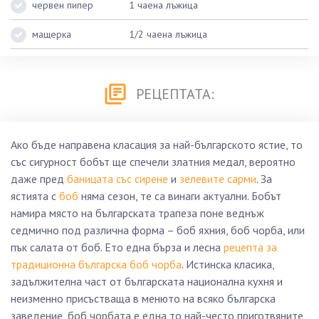
червен пипер
1 чаена лъжица
мащерка
1/2 чаена лъжица
РЕЦЕПТАТА:
Ако бъде направена класация за най-българското ястие, то
със сигурност бобът ще спечели златния медал, вероятно
даже пред
баницата със сирене
и
зелевите сарми
. За
ястията с
боб
няма сезон, те са винаги актуални. Бобът
намира място на българската трапеза поне веднъж
седмично под различна форма – боб яхния, боб чорба, или
пък салата от боб. Ето една бърза и лесна
рецепта за
традиционна българска боб чорба
. Истинска класика,
задължителна част от българската национална кухня и
неизменно присъстваща в менюто на всяко българска
заведение, боб чорбата е една то най-често приготвяните