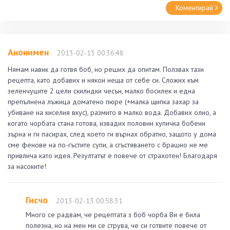
Коментирай
Анонимен
2013-02-13 00:36:48
Нямам навик да готвя боб, но реших да опитам. Ползвах тази
рецепта, като добавих и някои неща от себе си. Сложих към
зеленчуците 2 цели скилидки чесън, малко босилек и една
препълнена лъжица доматено пюре (+малка щипка захар за
убиване на киселия вкус), размито в малко вода. Добавих олио, а
когато чорбата стана готова, извадих половин купичка бобени
зърна и ги пасирах, след което ги върнах обратно, защото у дома
сме фенове на по-гъстите супи, а сгъстяването с брашно не ме
привлича като идея. Резултатът е повече от страхотен! Благодаря
за насоките!
Гисчо
2013-02-13 00:58:31
Много се радвам, че рецептата з боб чорба Ви е била
полезна, но на мен ми се струва, че си готвите повече от