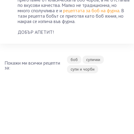
по вкусови качества. Малко не традиционна, но
много сполучлива е и
рецептата за боб на фурна
. В
тази рецепта бобът се приготвя като боб яхния, но
накрая се изпича във фурна.
ДОБЪР АПЕТИТ!
боб
супички
Покажи ми всички рецепти
за:
супи и чорби