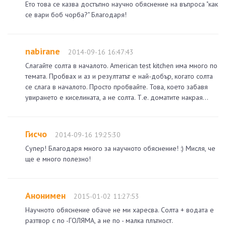
Ето това се казва достъпно научно обяснение на въпроса "как
се вари боб чорба?" Благодаря!
nabirane
2014-09-16 16:47:43
Слагайте солта в началото. American test kitchen има много по
темата. Пробвах и аз и резултатът е най-добър, когато солта
се слага в началото. Просто пробвайте. Това, което забавя
увирането е киселината, а не солта. Т.е. доматите накрая...
Гисчо
2014-09-16 19:25:30
Супер! Благодаря много за научното обяснение! :) Мисля, че
ще е много полезно!
Анонимен
2015-01-02 11:27:53
Научното обяснение обаче не ми харесва. Солта + водата е
разтвор с по -ГОЛЯМА, а не по - малка плътност.