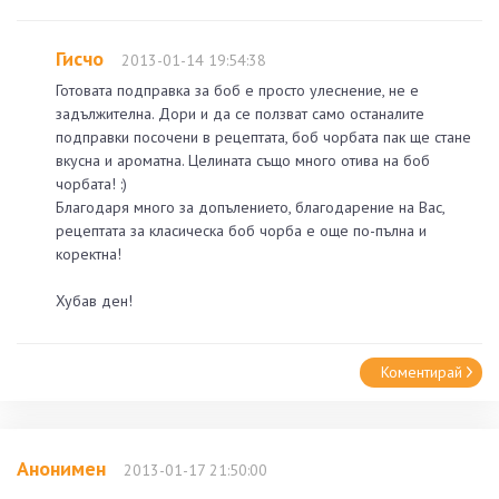
Гисчо
2013-01-14 19:54:38
Готовата подправка за боб е просто улеснение, не е
задължителна. Дори и да се ползват само останалите
подправки посочени в рецептата, боб чорбата пак ще стане
вкусна и ароматна. Целината също много отива на боб
чорбата! :)
Благодаря много за допълението, благодарение на Вас,
рецептата за класическа боб чорба е още по-пълна и
коректна!
Хубав ден!
Коментирай
Анонимен
2013-01-17 21:50:00