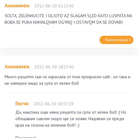
Анонимен
2012-06-10 01:22:42
SOLTA, ZELEN4UCITE I OLIOTO AZ SLAGAM SLED KATO LUSPATA NA
BOBA SE PUKA NAMALQVAM OGYNQ I OSTAVQM DA SE DOVARI
Коментирай
Анонимен
2012-06-30 18:27:41
Много рецепти съм си харесала от този прекрасен сайт , но така и
не намерих нищо за супа от зелен боб
Гисчо
2012-06-30 18:37:19
Да, наистина още няма рецепта за супа от зелен боб :( Но
обещавам съвсем скоро ще се появи. Надявам се преди
края на сезона на зеления боб! ;)
Поздрави!