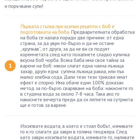
и поръчвани супи!
Първата стъпка при всички рецепти с боб е
подготовката на боба.
Предварителната обработка
на боба се налага поради две причини: от една
страна, за да уври по-бързо и да не остане
„хрупкав“, от друга, за да не ви се подуят
коремчетата след като похапнете сладко купичка
вкусна боб чорба. Всяка баба има своя тайна за
варене на боб: някои слагат една чаена лъжица
захар, други една супена лъжица ракиа, или пък
малко хлебна сода. Дали тези тези трикове имат
ефект е спорно. Има обаче един 100% доказан
метод за по-бързо сваряване на боба: накиснете го
в студена вода за около 7-8 часа. Така ако го
накиснете вечерта преди да си легнете на сутринта
ще е готов за варене.
Изсипвате водата, в която е стоял бобът, измивате
го и го слагате да заври в голяма тенджера. След
като заври изсипвате водата, измивате го, наливате