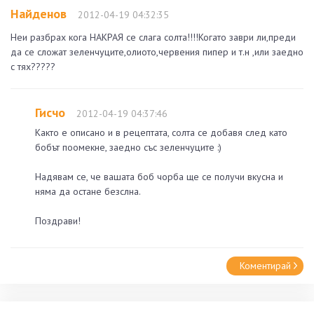
Найденов
2012-04-19 04:32:35
Неи разбрах кога НАКРАЯ се слага солта!!!!Когато заври ли,преди
да се сложат зеленчуците,олиото,червения пипер и т.н ,или заедно
с тях?????
Гисчо
2012-04-19 04:37:46
Както е описано и в рецептата, солта се добавя след като
бобът поомекне, заедно със зеленчуците :)
Надявам се, че вашата боб чорба ще се получи вкусна и
няма да остане безслна.
Поздрави!
Коментирай