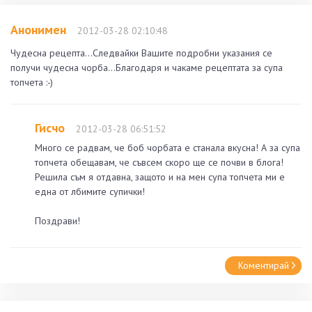
Анонимен
2012-03-28 02:10:48
Чудесна рецепта...Следвайки Вашите подробни указания се
получи чудесна чорба...Благодаря и чакаме рецептата за супа
топчета :-)
Гисчо
2012-03-28 06:51:52
Много се радвам, че боб чорбата е станала вкусна! А за супа
топчета обещавам, че съвсем скоро ще се почви в блога!
Решила съм я отдавна, защото и на мен супа топчета ми е
една от лбимите супички!
Поздрави!
Коментирай