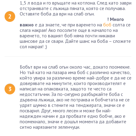
1,5 л вода и го връщате на котлона. След като заври
отстранявате с лъжица пяната, която се получава.
Оставяте боба да ври на слаб огън.
! Много
важно
е да знаете, че при варенето на
боб
солта се
слага накрая! Ако посолите още в началото на
варенето, то вашият боб няма почти никакви
шансове да се свари. Дайте шанс на боба – сложете
сол накрая! ;)
Бобът ври на слаб огън около час, докато поомекне.
Но тъй като на пазара има боб с различно качество,
който увира за различно време най-добре е да не се
доверявате на минутите, които производителят е
написал на опаковката, защото те често са
недостатъчни. За по-сигурно разбъркайте боба с
дървена лъжица, ако не потраква и бобчетата не се
удрят шумно в стените на тенджерата, значи се е
посварил. Друг, много лесен и може би най-
надежден начин е да пробвате едно бобче, ако е
поомекнало, значи е дошъл момента да добавите
ситно нарязаните зеленчуци.