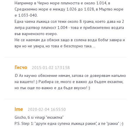
Например в Черно море плътността е около 1.014, в
Средиземно море е между 1.026 до 1.028, в Мъртво море
е 1.033-040.
Една чаена лъжица сол тежи около 8 грама, което дава на 2
литра разтвор плътност 1.004 - това е приблизително водата
във варненското езеро.
Не се наемам да обясня защо в солена вода бобът завира и
ври но не увира, но това е безспорно така. ..
Гисчо
2015-01-02 17:31:58
:D Аз научно обяснение нямам, затова се доверявам напълно
на вашето! :) Разбира се, много е важно да бъдем екзактни,
но пък още по-важно е да бъде вкусно! :)
Ime
2020-02-04 16:55:50
Gischo, ti si vinagi "екзактна"
P.S. Step 1: "други една супена лъжица ракия", a ne "ракиа" ;-)