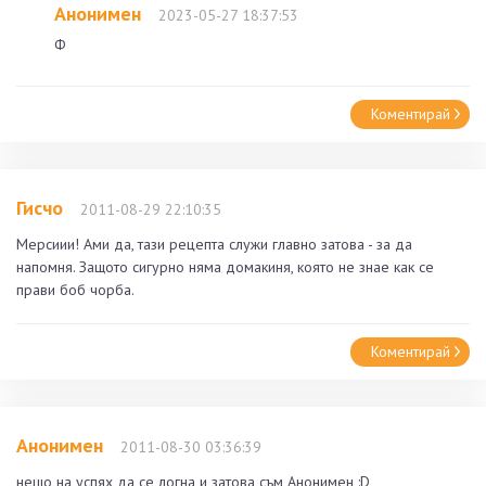
Анонимен
2023-05-27 18:37:53
Ф
Коментирай
Гисчо
2011-08-29 22:10:35
Мерсиии! Ами да, тази рецепта служи главно затова - за да
напомня. Защото сигурно няма домакиня, която не знае как се
прави боб чорба.
Коментирай
Анонимен
2011-08-30 03:36:39
нещо на успях да се логна и затова съм Анонимен :D