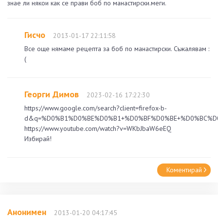
знае ли някои как се прави боб по манастирски.меги.
Гисчо
2013-01-17 22:11:58
Все още нямаме рецепта за боб по манастирски. Съжалявам :
(
Георги Димов
2023-02-16 17:22:30
https://www.google.com/search?client=firefox-b-
d&q=%D0%B1%D0%BE%D0%B1+%D0%BF%D0%BE+%D0%BC%
https://www.youtube.com/watch?v=WKbJbaW6eEQ
Избирай!
Коментирай
Анонимен
2013-01-20 04:17:45