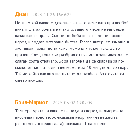
Диан
2023-11-26 16:36:24
Не знам кой какво е доказвал, аз като дете като правих боб,
винаги слагах солта в началото, защото никой не ми беше
казал как се прави. Съответно боба винаги вреше часове
наред и водата оставаше бистра. Тогава интернет нямаше и
ако някой познат не ти каже, може цял живот така да го
правиш. След това съм разбрал от някъде и започнах да не
слагам солта отначало. Боба започна да се сварява за по-
малко от час. Тазгодишния може и за 40 минути да се свари.
Тъй че който каквито ще митове да разбива. Аз с очите си
съм го виждал.
Боил-Мариот
2025-05-02 13:02:03
Температурата на кипене на водата според надморската
височина първо,второ-всякакви неорганични вещества
разтворени в нея(водата)понижават Т на кипене!