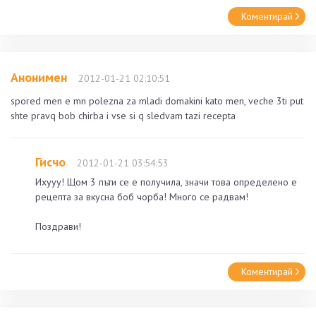
Коментирай
Анонимен
2012-01-21 02:10:51
spored men e mn polezna za mladi domakini kato men, veche 3ti put
shte pravq bob chirba i vse si q sledvam tazi recepta
Гисчо
2012-01-21 03:54:53
Ихууу! Щом 3 пъти се е получила, значи това определено е
рецепта за вкусна боб чорба! Много се радвам!
Поздрави!
Коментирай