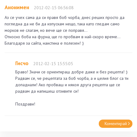
Анонимен
2012-02-15 06:56:08
Аз се учех сама да си правя боб чорба, днес реших просто да
погледна да не би да изпускам нещо, така като гледам само
морков не слагам, но вече ще се поправя...
Относно боба на фурна, ще го пробвам в най-скоро време...
Благодаря за сайта, наистина е полезен! :)
Гисчо
2012-02-15 15:55:05
Браво! Значи се ориентираш добре даже и без рецепта! :)
Радвам се, че рецептата за боб чорба, а и целия блог са ти
допаднали! Ако пробваш и някоя друга рецепта ще се
радвам да напишеш отзивите си!
Поздрави!
Коментирай