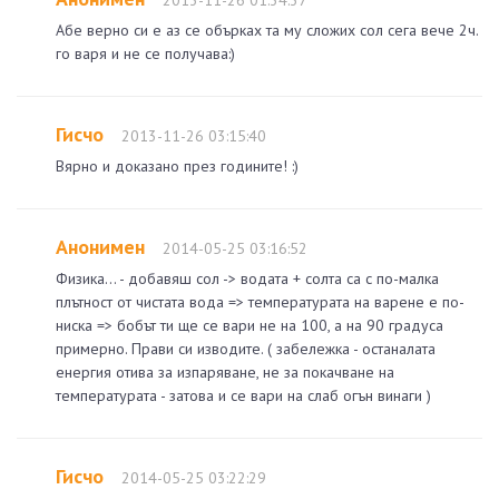
Абе верно си е аз се обърках та му сложих сол сега вече 2ч.
го варя и не се получава:)
Гисчо
2013-11-26 03:15:40
Вярно и доказано през годините! :)
Анонимен
2014-05-25 03:16:52
Физика... - добавяш сол -> водата + солта са с по-малка
плътност от чистата вода => температурата на варене е по-
ниска => бобът ти ще се вари не на 100, а на 90 градуса
примерно. Прави си изводите. ( забележка - останалата
енергия отива за изпаряване, не за покачване на
температурата - затова и се вари на слаб огън винаги )
Гисчо
2014-05-25 03:22:29