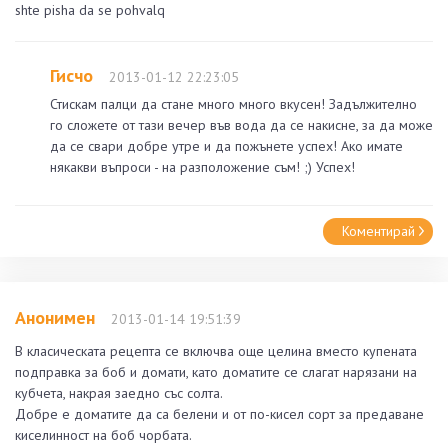
shte pisha da se pohvalq
Гисчо
2013-01-12 22:23:05
Стискам палци да стане много много вкусен! Задължително
го сложете от тази вечер във вода да се накисне, за да може
да се свари добре утре и да пожънете успех! Ако имате
някакви въпроси - на разположение съм! ;) Успех!
Коментирай
Анонимен
2013-01-14 19:51:39
В класическата рецепта се включва още целина вместо купената
подправка за боб и домати, като доматите се слагат нарязани на
кубчета, накрая заедно със солта.
Добре е доматите да са белени и от по-кисел сорт за предаване
киселинност на боб чорбата.