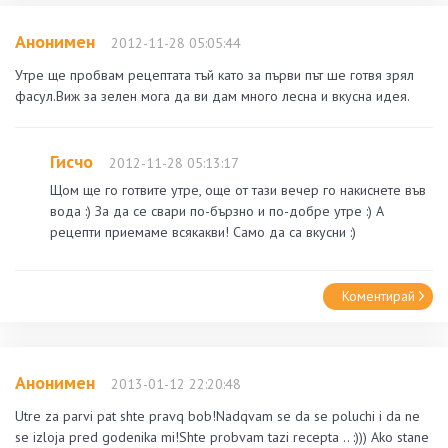
Анонимен
2012-11-28 05:05:44
Утре ще пробвам рецептата тъй като за първи път ше готвя зрял
фасул.Виж за зелен мога да ви дам много лесна и вкусна идея.
Гисчо
2012-11-28 05:13:17
Щом ще го готвите утре, още от тази вечер го накиснете във
вода :) За да се свари по-бързно и по-добре утре :) А
рецепти приемаме всякакви! Само да са вкусни :)
Коментирай
Анонимен
2013-01-12 22:20:48
Utre za parvi pat shte pravq bob!Nadqvam se da se poluchi i da ne
se izloja pred godenika mi!Shte probvam tazi recepta .. :))) Ako stane