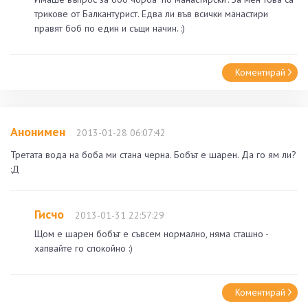
трикове от Балкантурист. Едва ли във всички манастири
правят боб по един и същи начин. :)
Коментирай
Анонимен
2013-01-28 06:07:42
Третата вода на боба ми стана черна. Бобът е шарен. Да го ям ли?
:Д
Гисчо
2013-01-31 22:57:29
Щом е шарен бобът е съвсем нормално, няма сташно -
хапвайте го спокойно :)
Коментирай