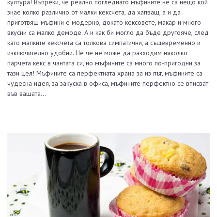
култура! Въпреки, че реално погледнато мъфините не са нещо кой
знае колко различно от малки кексчета, да хапваш, а и да
приготвяш мъфини е модерно, докато кексовете, макар и много
вкусни са малко демоде. А и как би могло да бъде другояче, след
като малките кексчета са толкова симпатични, а същевременно и
изключително удобни. Не че не може да разходим няколко
парчета кекс в чантата си, но мъфините са много по-пригодни за
тази цел! Мъфините са перфектната храна за из път, мъфините са
чудесна идея, за закуска в офиса, мъфините перфектно се вписват
във вашата…