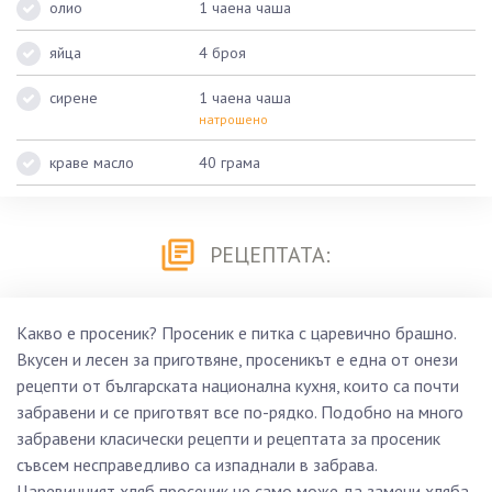
олио
1 чаена чаша
яйца
4 броя
сирене
1 чаена чаша
натрошено
краве масло
40 грама
РЕЦЕПТАТА:
Какво е просеник? Просеник е питка с царевично брашно.
Вкусен и лесен за приготвяне, просеникът е една от онези
рецепти от българската национална кухня, които са почти
забравени и се приготвят все по-рядко. Подобно на много
забравени класически рецепти и рецептата за просеник
съвсем несправедливо са изпаднали в забрава.
Царевичният хляб просеник не само може да замени хляба