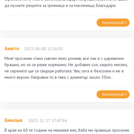
да пуснете рецепта за триеница и за масленица, благодаря.
Коментирай
Анито
2022-06-08 12:16:50
Моят просеник стана съвсем леко ронлив, все пак е с царевично
брашно, но си се реже нормално. Не добавих сол, защото мислех,
че сиренето ще си свърши работата. Уви, сега е безсолен и не е
много вкусен. Направих то в тава с диаметър около 30см.
Коментирай
Емилия
2023-12-17 17:47:16
В края на 60 те години на миналия век, баба ми правеше просеник