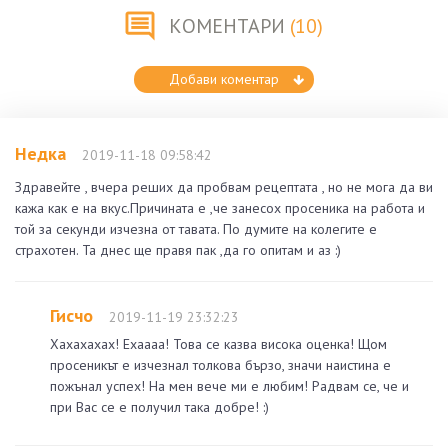
КОМЕНТАРИ
(10)
Добави коментар
Недка
2019-11-18 09:58:42
Здравейте , вчера реших да пробвам рецептата , но не мога да ви
кажа как е на вкус.Причината е ,че занесох просеника на работа и
той за секунди изчезна от тавата. По думите на колегите е
страхотен. Та днес ще правя пак ,да го опитам и аз :)
Гисчо
2019-11-19 23:32:23
Хахахахах! Ехаааа! Това се казва висока оценка! Щом
просеникът е изчезнал толкова бързо, значи наистина е
пожънал успех! На мен вече ми е любим! Радвам се, че и
при Вас се е получил така добре! :)