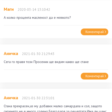
Маги
2020-03-14 13:10:42
А колко процента масленост да е млякото?
Коментирай
Аничка
2021-01-30 21:29:43
Сега го правя този Просеник ще видим какво ще стане
Коментирай
Аничка
2021-01-30 22:31:01
Стана прекрасен,аз му добавих малко самардала и сол, защото
сиренето не е много солено.Благодаря за рецептата.Има ли шанс