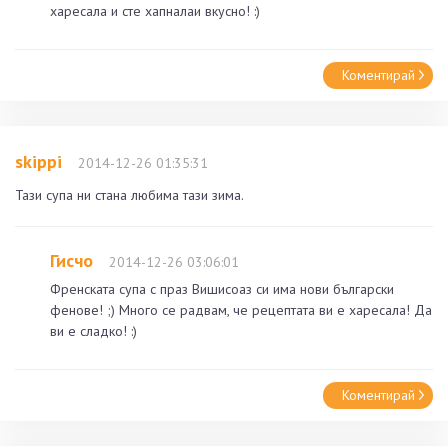
харесала и сте хапналаи вкусно! :)
Коментирай
skippi
2014-12-26 01:35:31
Тази супа ни стана любима тази зима.
Гисчо
2014-12-26 03:06:01
Френската супа с праз Вишисоаз си има нови български
фенове! ;) Много се радвам, че рецептата ви е харесала! Да
ви е сладко! :)
Коментирай