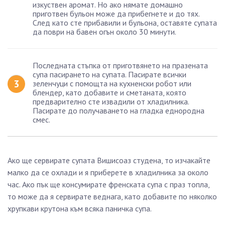
изкуствен аромат. Но ако нямате домашно
приготвен бульон може да прибегнете и до тях.
След като сте прибавили и бульона, оставяте супата
да поври на бавен огън около 30 минути.
Последната стъпка от приготвянето на празената
супа пасирането на супата. Пасирате всички
зеленчуци с помощта на кухненски робот или
блендер, като добавите и сметаната, която
предварително сте извадили от хладилника.
Пасирате до получаването на гладка еднородна
смес.
Ако ще сервирате супата Вишисоаз студена, то изчакайте
малко да се охлади и я приберете в хладилника за около
час. Ако пък ще консумирате френската супа с праз топла,
то може да я сервирате веднага, като добавите по няколко
хрупкави крутона към всяка паничка супа.