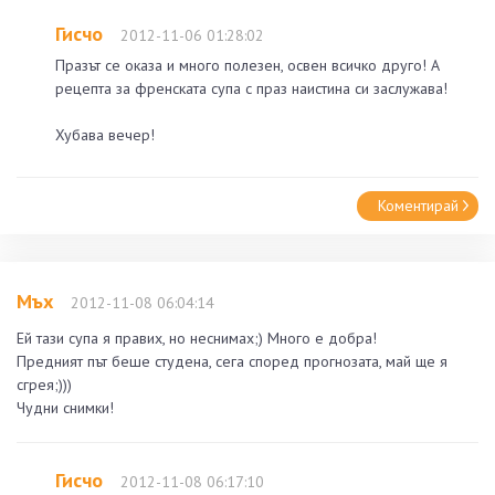
Гисчо
2012-11-06 01:28:02
Празът се оказа и много полезен, освен всичко друго! А
рецепта за френската супа с праз наистина си заслужава!
Хубава вечер!
Коментирай
Мъх
2012-11-08 06:04:14
Ей тази супа я правих, но неснимах;) Много е добра!
Предният път беше студена, сега според прогнозата, май ще я
сгрея;)))
Чудни снимки!
Гисчо
2012-11-08 06:17:10