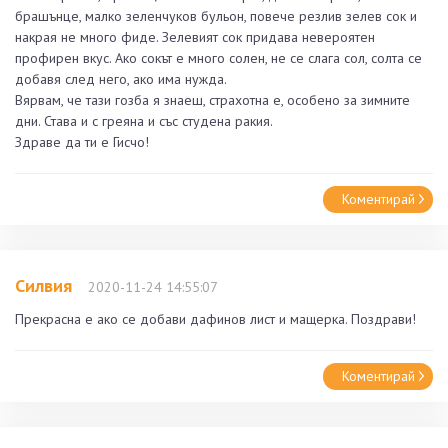
брашънце, малко зеленчуков бульон, повече резлив зелев сок и
накрая не много фиде. Зелевият сок придава невероятен
профирен вкус. Ако сокът е много солен, не се слага сол, солта се
добавя след него, ако има нужда.
Вярвам, че тази гозба я знаеш, страхотна е, особено за зимните
дни. Става и с греяна и със студена ракия.
Здраве да ти е Гисчо!
Коментирай
Силвия
2020-11-24 14:55:07
Прекрасна е ако се добави дафинов лист и мащерка. Поздрави!
Коментирай