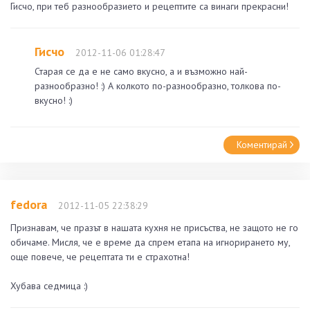
Гисчо, при теб разнообразието и рецептите са винаги прекрасни!
Гисчо
2012-11-06 01:28:47
Старая се да е не само вкусно, а и възможно най-
разнообразно! :) А колкото по-разнообразно, толкова по-
вкусно! :)
Коментирай
fedora
2012-11-05 22:38:29
Признавам, че празът в нашата кухня не присъства, не защото не го
обичаме. Мисля, че е време да спрем етапа на игнорирането му,
още повече, че рецептата ти е страхотна!
Хубава седмица :)