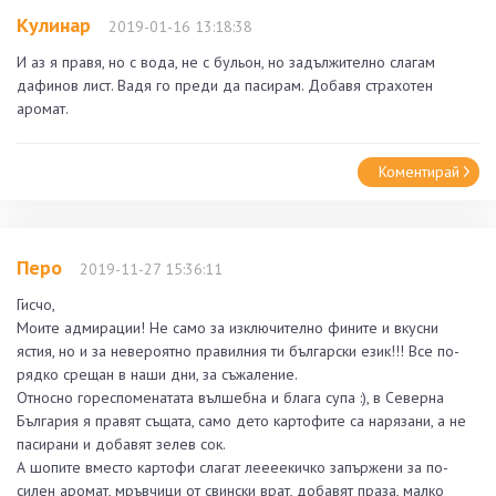
Кулинар
2019-01-16 13:18:38
И аз я правя, но с вода, не с бульон, но задължително слагам
дафинов лист. Вадя го преди да пасирам. Добавя страхотен
аромат.
Коментирай
Перо
2019-11-27 15:36:11
Гисчо,
Моите адмирации! Не само за изключително фините и вкусни
ястия, но и за невероятно правилния ти български език!!! Все по-
рядко срещан в наши дни, за съжаление.
Относно гореспоменатата вълшебна и блага супа :), в Северна
България я правят същата, само дето картофите са нарязани, а не
пасирани и добавят зелев сок.
А шопите вместо картофи слагат леееекичко запържени за по-
силен аромат, мръвчици от свински врат, добавят праза, малко