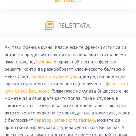
неподсладена
РЕЦЕПТАТА:
Ах, тази френска кухня! Класическите френски ястия са си
истинско предизвикателство за начинаещите готвачи. Но
няма страшно,
Супичка
открива най-лесните френски
рецепти, които да разнообразят класическото българско
меню. След
френската лучена супа
идва ред на още една
френска супа, която кажи-речи също е лучена –
френската
супа с праз Вишисоаз
. Голям плюс на супата Вишисоаз е, че
можете да я сервирате както топла, така и студена, в
зависимост от сезона и вашите предпочитания. Така през
лятото, когато рядко ни се прияжда топла крем супа, наред
с българският
таратор
,
испанското гаспачо
, можете да
приготвите и френската студена супа с праз Вишисоаз. А
през есента и зимата, когато пък е времето на най-сочния