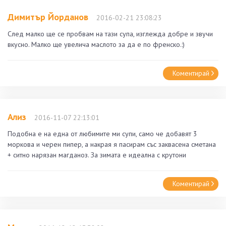
Димитър Йорданов
2016-02-21 23:08:23
След малко ще се пробвам на тази супа, изглежда добре и звучи
вкусно. Малко ще увелича маслото за да е по френско.:)
Коментирай
Ализ
2016-11-07 22:13:01
Подобна е на една от любимите ми супи, само че добавят 3
моркова и черен пипер, а накрая я пасирам със заквасена сметана
+ ситно нарязан магданоз. За зимата е идеална с крутони
Коментирай