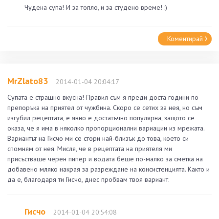
Чудена супа! И за топло, и за студено време! :)
Коментирай
MrZlato83
2014-01-04 20:04:17
Супата е страшно вкусна! Правил съм я преди доста години по
препоръка на приятел от чужбина. Скоро се сетих за нея, но съм
изгубил рецептата, е явно е достатъчно популярна, защото се
оказа, че я има в няколко пропорционални вариации из мрежата.
Вариантът на Гисчо ми се стори най-близък до това, което си
спомням от нея. Мисля, че в рецептата на приятеля ми
присъстваше черен пипер и водата беше по-малко за сметка на
добавено мляко накрая за разреждане на консистенцията. Както и
да е, благодаря ти Гисчо, днес пробвам твоя вариант.
Гисчо
2014-01-04 20:54:08