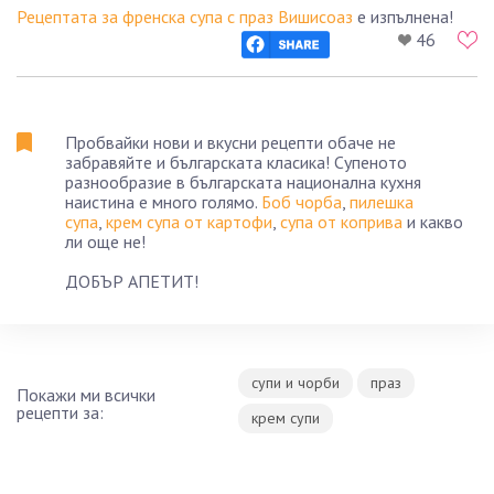
Рецептата за френска супа с праз Вишисоаз
е изпълнена!
46
Пробвайки нови и вкусни рецепти обаче не
забравяйте и българската класика! Супеното
разнообразие в българската национална кухня
наистина е много голямо.
Боб чорба
,
пилешка
супа
,
крем супа от картофи
,
супа от коприва
и какво
ли още не!
ДОБЪР АПЕТИТ!
супи и чорби
праз
Покажи ми всички
рецепти за:
крем супи