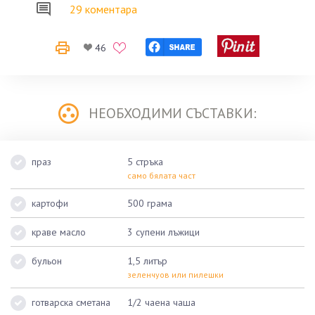
29 коментара
46
НЕОБХОДИМИ СЪСТАВКИ:
праз
5 стръка
само бялата част
картофи
500 грама
краве масло
3 супени лъжици
бульон
1,5 литър
зеленчуов или пилешки
готварска сметана
1/2 чаена чаша