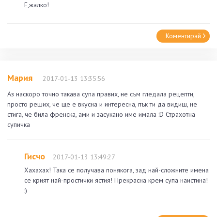
Е,жалко!
Коментирай
Maрия
2017-01-13 13:35:56
Аз наскоро точно такава супа правих, не съм гледала рецепти,
просто реших, че ще е вкусна и интересна, пък ти да видиш, не
стига, че била френска, ами и засукано име имала :D Страхотна
супичка
Гисчо
2017-01-13 13:49:27
Хахахах! Така се получава понякога, зад най-сложните имена
се крият най-простички ястия! Прекрасна крем супа наистина!
:)