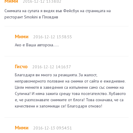
Мими
2016-12-12 13:38:02
Снимката на супата я видях във Фейсбук на страницата на
ресторант Smokini в Пловдив
Мими
2016-12-12 13:38:55
Ако е Ваша авторска.....
Гисчо
2016-12-12 14:16:37
Благодаря ви много за реакцията. За жалост,
неправомерното ползване на снимки от сайта е ежедневие.
Цели менютя в заведения са изпълнени само със снимки на
Супичка! И няма зажита срещу това посегателство. Хубавото
е, че разпознавате снимките от блога! Това означава, че са
качествени и запомнящи се! Благодаря отново!
Мими
2016-12-13 09:54:51