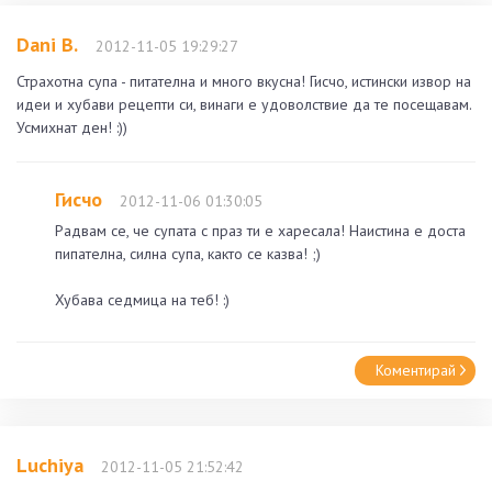
Dani B.
2012-11-05 19:29:27
Страхотна супа - питателна и много вкусна! Гисчо, истински извор на
идеи и хубави рецепти си, винаги е удоволствие да те посещавам.
Усмихнат ден! :))
Гисчо
2012-11-06 01:30:05
Радвам се, че супата с праз ти е харесала! Наистина е доста
пипателна, силна супа, както се казва! ;)
Хубава седмица на теб! :)
Коментирай
Luchiya
2012-11-05 21:52:42