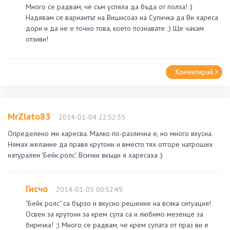
Много се радвам, че съм успяла да бъда от полза! :)
Надявам се вариантът на Вишисоаз на Супичка да Ви хареса
дори и да не е точно това, което познавате ;) Ще чакам
отзиви!
Коментирай
MrZlato83
2014-01-04 22:52:55
Определено ми харесва. Малко по-различна е, но много вкусна.
Нямах желание да правя крутони и вместо тях отгоре натроших
натурален 'Бейк ролс'. Всички вкъщи я харесаха :)
Гисчо
2014-01-05 00:52:49
"Бейк ролс" са бързо и вкусно решение на всяка ситуация!
Освен за крутони за крем супа са и любимо мезенце за
биричка! ;) Много се радвам, че крем супата от праз ви е