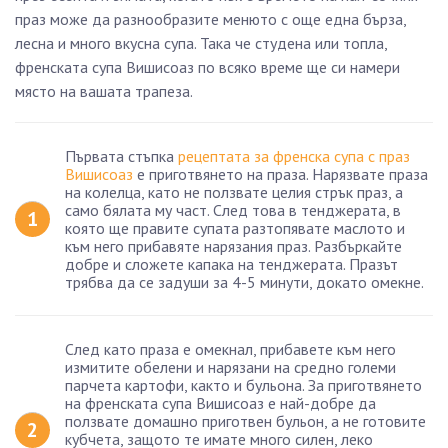
праз може да разнообразите менюто с още една бърза,
лесна и много вкусна супа. Така че студена или топла,
френската супа Вишисоаз по всяко време ще си намери
място на вашата трапеза.
Първата стъпка
рецептата за френска супа с праз
Вишисоаз
е приготвянето на праза. Нарязвате праза
на колелца, като не ползвате целия стрък праз, а
само бялата му част. След това в тенджерата, в
която ще правите супата разтопявате маслото и
към него прибавяте нарязания праз. Разбъркайте
добре и сложете капака на тенджерата. Празът
трябва да се задуши за 4-5 минути, докато омекне.
След като праза е омекнал, прибавете към него
измитите обелени и нарязани на средно големи
парчета картофи, както и бульона. За приготвянето
на френската супа Вишисоаз е най-добре да
ползвате домашно приготвен бульон, а не готовите
кубчета, защото те имате много силен, леко