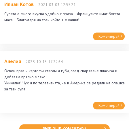
Илиан Котов
2021-03-03 12:55:21
Супата е много вкусна удобно с праза... Французите имат богата
маса... Благодаря на този който я е качил!
Коментирай
Анелия
2025-10-13 17:22:34
Освен праз и картофи слагам и губи, след сваряване пласира и
добавям прясно мляко!
Уникална! Чух я по телевизията, че в Америка се редяли на опашка
за тази супа!
Коментирай
ВИЖ ОЩЕ КОМЕНТАРИ