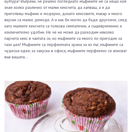
култура! Въпреки, че реално погледнато мъфините не са нещо кой
знае колко различно от малки кексчета, да хапваш, а и да
приготвяш мъфини е модерно, докато кексовете, макар и много
вкусни са малко демоде. А и как би могло да бъде другояче, след
като малките кексчета са толкова симпатични, а същевременно и
изключително удобни. Не че не може да разходим няколко
парчета кекс в чантата си, но мъфините са много по-пригодни за
тази цел! Мъфините са перфектната храна за из път, мъфините са
чудесна идея, за закуска в офиса, мъфините перфектно се вписват
във вашата…