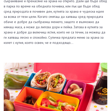
съхраняване и пренасяне на храна на открито. Дали ще бъде обяд
в парка по време на обедната почивка, или пък ще бъде обяд
сред природата в почивен ден, кутията за храна е чудесна идея
за всяка от тези цели. Когато смяташ да хапваш сред природата
обаче е добре да съобразиш менюто, защото е възможно да
нямаш маса, а може да липсва дори и пейка. Затова в кутията за
храна е добре да включиш ястия, които не са течни, за можеш да
ги хапваш лесно и спокойно. Супичка предлага меню за храна за
излет с кутия, което освен, че е подходящо…